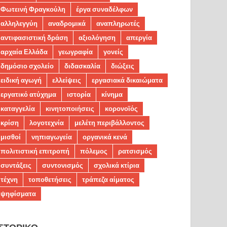
Φωτεινή Φραγκούλη
έργα συναδέλφων
αλληλεγγύη
αναδρομικά
αναπληρωτές
αντιφασιστική δράση
αξιολόγηση
απεργία
αρχαία Ελλάδα
γεωγραφία
γονείς
δημόσιο σχολείο
διδασκαλία
διώξεις
ειδική αγωγή
ελλείψεις
εργασιακά δικαιώματα
εργατικό ατύχημα
ιστορία
κίνημα
καταγγελία
κινητοποιήσεις
κορονοϊός
κρίση
λογοτεχνία
μελέτη περιβάλλοντος
μισθοί
νηπιαγωγεία
οργανικά κενά
πολιτιστική επιτροπή
πόλεμος
ρατσισμός
συντάξεις
συντονισμός
σχολικά κτίρια
τέχνη
τοποθετήσεις
τράπεζα αίματος
ψηφίσματα