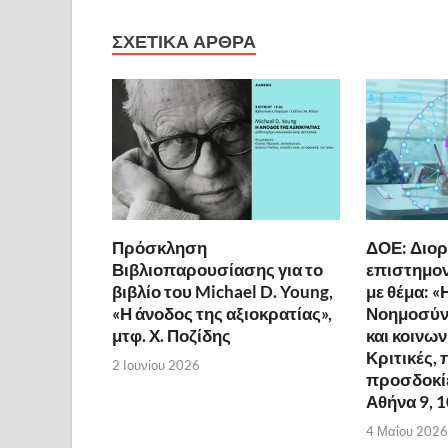
ΣΧΕΤΙΚΆ ΆΡΘΡΑ
Πρόσκληση
ΔΟΕ: Διο
Βιβλιοπαρουσίασης για το
επιστημον
βιβλίο του Michael D. Young,
με θέμα: «
«Η άνοδος της αξιοκρατίας»,
Νοημοσύνη
μτφ. Χ. Ποζίδης
και κοινω
Κριτικές, 
2 Ιουνίου 2026
προσδοκίε
Αθήνα 9, 
4 Μαΐου 2026