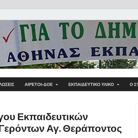
Α΄ Σ
ΛΩΣΕΙΣ
ΑΙΡΕΤΟΙ-ΔΟΕ
ΕΚΠΑΙΔΕΥΤΙΚΌ ΥΛΙΚΌ
Ο Σ
Εκπα
όγου Εκπαιδευτικών
 Γερόντων Αγ. Θεράποντος