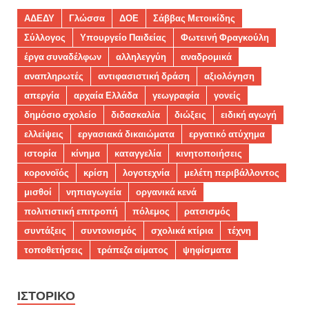
ΑΔΕΔΥ
Γλώσσα
ΔΟΕ
Σάββας Μετοικίδης
Σύλλογος
Υπουργείο Παιδείας
Φωτεινή Φραγκούλη
έργα συναδέλφων
αλληλεγγύη
αναδρομικά
αναπληρωτές
αντιφασιστική δράση
αξιολόγηση
απεργία
αρχαία Ελλάδα
γεωγραφία
γονείς
δημόσιο σχολείο
διδασκαλία
διώξεις
ειδική αγωγή
ελλείψεις
εργασιακά δικαιώματα
εργατικό ατύχημα
ιστορία
κίνημα
καταγγελία
κινητοποιήσεις
κορονοϊός
κρίση
λογοτεχνία
μελέτη περιβάλλοντος
μισθοί
νηπιαγωγεία
οργανικά κενά
πολιτιστική επιτροπή
πόλεμος
ρατσισμός
συντάξεις
συντονισμός
σχολικά κτίρια
τέχνη
τοποθετήσεις
τράπεζα αίματος
ψηφίσματα
ΙΣΤΟΡΙΚΌ