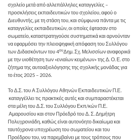
σχολείο μετά από αλλεπάλληλες καταγγελίες –
προσκλήσεις εκπαιδευτικών του σχολείου, αφού ο
Διευθυντής, με τη στάση του, και σύμφωνα πάντα με τις
καταγγελίες εκπαιδευτικών, οι οποίες έφτασαν στο
σωματείο, καταστρατηγούσε συστηματικά και αρνούνταν
να εφαρμόσει την πλειοψηφική απόφαση του Συλλόγου
ου
των Διδασκόντων του 4
Δημ. Σχ. Μελισσίων αναφορικά
με την υιοθέτηση των «ενιαίων κειμένων» της Δ. Ο. Ε. στο
ζήτημα της αυτοαξιολόγησης της σχολικής μονάδας για
το έτος 2025 – 2026.
Το Δ.Σ. του Α Συλλόγου Αθηνών Εκπαιδευτικών Π.Ε.
καταγγέλλει τις πρακτικές αυτές και συμπαραστέκεται
στα μέλη του Δ.Σ. του Συλλόγου Εκπ/κών Π.Ε.
Αμαρουσίου και στον Πρόεδρό του Δ. Σ. Δημήτρη
Πολυχρονιάδη, καθώς είναι αυτονόητο δικαίωμα και
ταυτόχρονα υποχρέωση του σωματείου και του
Προέδρου του, να παρεμβαίνει με τους τρόπους που