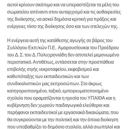
αυτοί κρίνουν σκόπιμο και να υπερασπίζεται τα μέλη του
σωματείου απέναντι στον αυταρχισμό και τις αυθαιρεσίες
της διοίκησης, να ασκεί δημόσια κριτική για πράξεις και
ενέργειες τόσο της διοίκησης όσο και των στελεχών της.
Η ενέργεια αυτή της κατάθεσης αγωγής σε βάρος του
Συλλόγου Εκπ/κών Π.Ε. Αμαρουσίουκαι του Προέδρου
του Δ. Σ. του Δ. Πολυχρονιάδη δεν αποτελεί μεμονωμένο
περιστατικό. Αντιθέτως, εντάσσεται στην προσπάθεια
επιβολής σιγής νεκροταφείου, εκφοβισμού και
καθυπόταξης των εκπαιδευτικών και των
συνδικαλιστικών μας εκπροσώπων. Στο άκρως
κατηγοριοποιημένο, ταξικό, εμπορευματοποιημένο
σχολείο που οραματίζονται η ηγεσία του ΥΠΑΙΘΑ και η
κυβέρνηση δεν χωρούν παιδαγωγικά ελεύθεροι και
περήφανοι εκπαιδευτικοί με εργασιακά δικαιώματα, που
θα συγκρούονται με την πολιτική και την όποια διοίκηση
που υποβαθμίζει το δημόσιο σχολείο, αλλά σιωπηλοί και