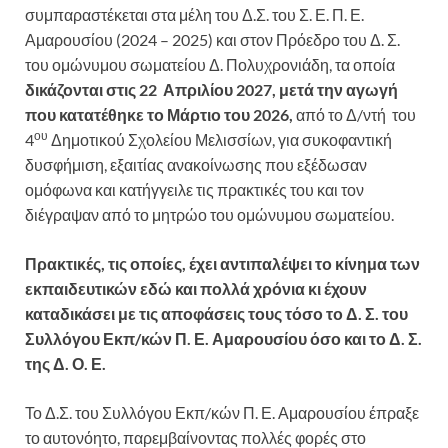
συμπαραστέκεται στα μέλη του Δ.Σ. του Σ. Ε. Π. Ε.
Αμαρουσίου (2024 – 2025) και στον Πρόεδρο του Δ. Σ.
του ομώνυμου σωματείου Δ. Πολυχρονιάδη, τα οποία
δικάζονται στις 22 Απριλίου 2027, μετά την αγωγή
που κατατέθηκε το Μάρτιο του 2026,
από το Δ/ντή του
ου
4
Δημοτικού Σχολείου Μελισσίων, για συκοφαντική
δυσφήμιση, εξαιτίας ανακοίνωσης που εξέδωσαν
ομόφωνα και κατήγγειλε τις πρακτικές του και τον
διέγραψαν από το μητρώο του ομώνυμου σωματείου.
Πρακτικές, τις οποίες, έχει αντιπαλέψει το κίνημα των
εκπαιδευτικών εδώ και πολλά χρόνια κι έχουν
καταδικάσει με τις αποφάσεις τους τόσο το Δ. Σ. του
Συλλόγου Εκπ/κών Π. Ε. Αμαρουσίου όσο και το Δ. Σ.
της Δ. Ο. Ε
.
Το Δ.Σ. του Συλλόγου Εκπ/κών Π. Ε. Αμαρουσίου έπραξε
το αυτονόητο, παρεμβαίνοντας πολλές φορές στο