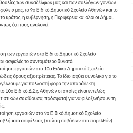
τοβουλίες των συναδέλφων μας και των συλλόγων γονέων
σχολεία μας, το 9ο Ειδικό Δημοτικό Σχολείο Αθηνών και το
ο κράτος, η κυβέρνηση, η Περιφέρεια και όλοι οι Δήμοι,
ντως ό,τι τους αναλογεί.
ση των εργασιών στο Ειδικό Δημοτικό Σχολείο
 και ασφαλές το συντομότερο δυνατό.
ποίηση εργασιών στο 10ο Ειδικό Δημοτικό Σχολείο
δεις όρους αξιοπρέπειας. Το ίδιο ισχύει συνολικά για το
γγέλλουμε για πολλοστή φορά την απαράδεκτη
ο 10ο Ειδικό Δ.Σχ. Αθηνών οι οποίες είναι εντελώς
τιστικών σε αίθουσα, πρόσφατα) για να φιλοξενήσουν τη
ής.
οίηση εργασιών στο 9ο Ειδικό Δημοτικό Σχολείο
ροβλήματα ασφάλειας (πτώση σοβάδων στο παρελθόν)