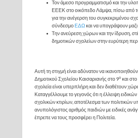
Τον άμεσο προγραμματισμό και την υλοπ
ΕΕΕΚ στο οικόπεδο Λάμψα, πίσω από τ
για την ανέγερση του συγκεκριμένου σχο
σύνδεσμο
ΕΔΩ
και να υπογράψουν μαζικ
Την ανεύρεση χώρων και την ίδρυση, στ
δημοτικών σχολείων στην ευρύτερη περι
Αυτή τη στιγμή είναι αδύνατον να ικανοποιηθούν
ο
Δημοτικού Σχολείου Καισαριανής στο 9
και στο
σχολεία είναι υπερπλήρη και δεν διαθέτουν χώρ
Καταγγέλλουμε το γεγονός ότι η έλλειψη ειδικώ
σχολικών κτιρίων, αποτέλεσμα των πολιτικών 
ανυπολόγιστος αριθμός παιδιών με ειδικές ανάγ
έπρεπε να τους προσφέρει η Πολιτεία.