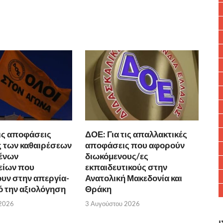
τις αποφάσεις
ΔΟΕ: Για τις απαλλακτικές
 των καθαιρέσεων
αποφάσεις που αφορούν
ένων
διωκόμενους/ες
είων που
εκπαιδευτικούς στην
υν στην απεργία-
Ανατολική Μακεδονία και
 την αξιολόγηση
Θράκη
 2026
3 Αυγούστου 2026