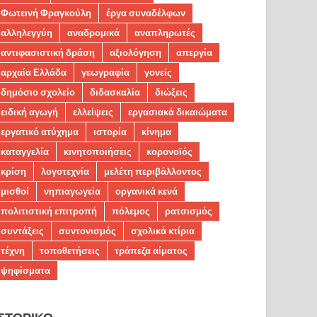
Φωτεινή Φραγκούλη
έργα συναδέλφων
αλληλεγγύη
αναδρομικά
αναπληρωτές
αντιφασιστική δράση
αξιολόγηση
απεργία
αρχαία Ελλάδα
γεωγραφία
γονείς
δημόσιο σχολείο
διδασκαλία
διώξεις
ειδική αγωγή
ελλείψεις
εργασιακά δικαιώματα
εργατικό ατύχημα
ιστορία
κίνημα
καταγγελία
κινητοποιήσεις
κορονοϊός
κρίση
λογοτεχνία
μελέτη περιβάλλοντος
μισθοί
νηπιαγωγεία
οργανικά κενά
πολιτιστική επιτροπή
πόλεμος
ρατσισμός
συντάξεις
συντονισμός
σχολικά κτίρια
τέχνη
τοποθετήσεις
τράπεζα αίματος
ψηφίσματα