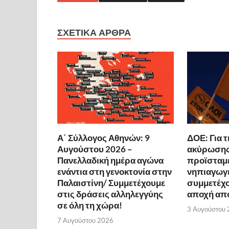
ΣΧΕΤΙΚΆ ΆΡΘΡΑ
Α΄ Σύλλογος Αθηνών: 9
ΔΟΕ: Για 
Αυγούστου 2026 –
ακύρωσης
Πανελλαδική ημέρα αγώνα
προϊσταμ
ενάντια στη γενοκτονία στην
νηπιαγωγ
Παλαιστίνη/ Συμμετέχουμε
συμμετέχο
στις δράσεις αλληλεγγύης
αποχή από
σε όλη τη χώρα!
3 Αυγούστου
7 Αυγούστου 2026