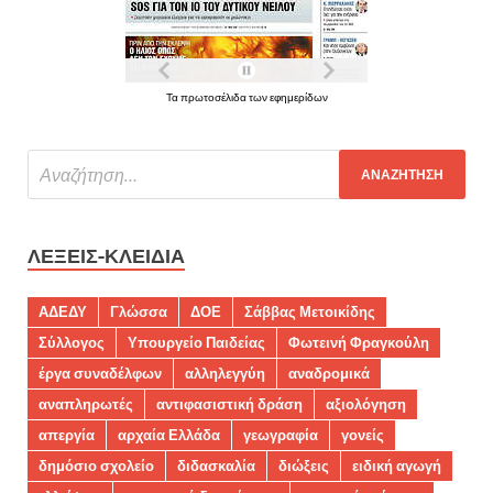
Τα πρωτοσέλιδα των εφημερίδων
ΛΈΞΕΙΣ-ΚΛΕΙΔΙΆ
ΑΔΕΔΥ
Γλώσσα
ΔΟΕ
Σάββας Μετοικίδης
Σύλλογος
Υπουργείο Παιδείας
Φωτεινή Φραγκούλη
έργα συναδέλφων
αλληλεγγύη
αναδρομικά
αναπληρωτές
αντιφασιστική δράση
αξιολόγηση
απεργία
αρχαία Ελλάδα
γεωγραφία
γονείς
δημόσιο σχολείο
διδασκαλία
διώξεις
ειδική αγωγή