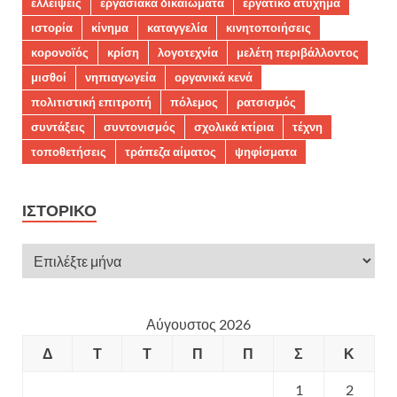
ελλείψεις
εργασιακά δικαιώματα
εργατικό ατύχημα
ιστορία
κίνημα
καταγγελία
κινητοποιήσεις
κορονοϊός
κρίση
λογοτεχνία
μελέτη περιβάλλοντος
μισθοί
νηπιαγωγεία
οργανικά κενά
πολιτιστική επιτροπή
πόλεμος
ρατσισμός
συντάξεις
συντονισμός
σχολικά κτίρια
τέχνη
τοποθετήσεις
τράπεζα αίματος
ψηφίσματα
ΙΣΤΟΡΙΚΌ
Αύγουστος 2026
Δ
Τ
Τ
Π
Π
Σ
Κ
1
2