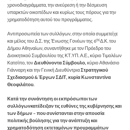
χρονοδιαγράμματα, την ανεύρεση ή την δέσμευση
υπαρκτών οικοπέδων και κυρίως τους πόρους για την
χρηματοδότηση αυτού του προγράμματος.
Αντιπροσωπεία των συλλόγων, στην οποία συμμετείχε
ης
και μέλος του Δ.Σ. της Ένωσης Γονέων της 6
Δ.Κ. του
Δήμου Αθηναίων, συναντήθηκε με τον Πρόεδρο του
Διοικητικού Συμβουλίου της ΚΤ.ΥΠ. Α.Ε., κύριο Τιμολέων
Κατσίπο, τον
Διευθύνοντα Σύμβουλο,
κύριο Αθανάσιο
Γιάνναρη και την Γενική Διευθύντρια
Στρατηγικού
Σχεδιασμού & Έργων ΣΔΙΤ, κυρία Κωνσταντίνα
Θεοφιλάτου.
Κατά την συνάντηση οι εκπρόσωποι των
συλλόγωνκατέδειξαν τις ευθύνες της κυβέρνησης και
των δήμων – που συνίστανται στην απουσία
πολιτικής βούλησης για την ανάπτυξη και
χρηματοδότηση εκτεταμένων προγραμμάτων