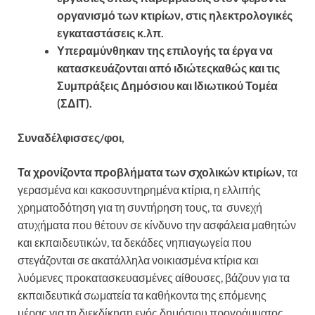
οργανισμό των κτιρίων, στις ηλεκτρολογικές
εγκαταστάσεις κ.λπ.
Υπεραμύνθηκαν της επιλογής τα έργα να
κατασκευάζονται από ιδιώτεςκαθώς και τις
Συμπράξεις Δημόσιου και Ιδιωτικού Τομέα
(ΣΔΙΤ).
Συναδέλφισσες/φοι,
Τα
χρονίζοντα
προβλήματα των σχολικών κτιρίων,
τα
γερασμένα και κακοσυντηρημένα κτίρια, η ελλιπής
χρηματοδότηση για τη συντήρηση τους, τα συνεχή
ατυχήματα που θέτουν σε κίνδυνο την ασφάλεια μαθητών
και εκπαιδευτικών, τα δεκάδες νηπιαγωγεία που
στεγάζονται σε ακατάλληλα νοικιασμένα κτίρια και
λυόμενες προκατασκευασμένες αίθουσες, βάζουν για τα
εκπαιδευτικά σωματεία τα καθήκοντα της επόμενης
μέρας για τη διεκδίκηση ενός δημόσιου προγράμματος