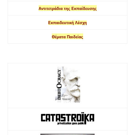
Αντιτετράδια της Εκπαίδευσης
Εκπαιδευτική Λέσχη
Θέματα Παιδείας