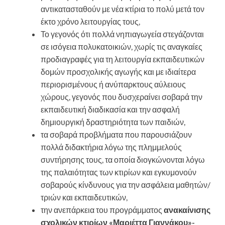
αντικατασταθούν με νέα κτίρια το πολύ μετά τον
έκτο χρόνο λειτουργίας τους,
Το γεγονός ότι πολλά νηπιαγωγεία στεγάζονται
σε ισόγεια πολυκατοικιών, χωρίς τις αναγκαίες
προδιαγραφές για τη λειτουργία εκπαιδευτικών
δομών προσχολικής αγωγής και με ιδιαίτερα
περιορισμένους ή ανύπαρκτους αύλειους
χώρους, γεγονός που δυσχεραίνει σοβαρά την
εκπαιδευτική διαδικασία και την ασφαλή
δημιουργική δραστηριότητα των παιδιών,
τα σοβαρά προβλήματα που παρουσιάζουν
πολλά διδακτήρια λόγω της πλημμελούς
συντήρησης τους, τα οποία διογκώνονται λόγω
της παλαιότητας των κτιρίων και εγκυμονούν
σοβαρούς κίνδυνους για την ασφάλεια μαθητών/
τριών και εκπαιδευτικών,
την ανεπάρκεια του προγράμματος
ανακαίνισης
σχολικών κτιρίων «Μαριέττα Γιαννάκου»-