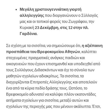
Μεγάλη χριστουγεννιάτικη γιορτή
αλληλεγγύης
που διοργανώνουν ο Σύλλογός
μας και οι τοπικοί φορείς του Ζωγράφου, την
Κυριακή
23 Δεκέμβρη, στις 12 στην πλ.
Γαρδένια.
Σε σχέση με τα σισσίτια, να σημειώσουμε ότι,
η αξιέπαινη
προσπάθεια του Βρεφοκομείου Αθηνών
, καλύπτει
στοχευμένες πραγματικές ανάγκες παιδιών και
οικογενειών που έχουν επισημανθεί και υποδειχθεί από
τους Συλλόγους Διδασκόντων και όχι το σύνολο των
μαθητών σχολείων αδιακρίτως. Τα σισσίτια, τα
διαχειρίζονται Επιτροπές Αλληλεγγύης και αποτελούν
ένα από τα κύρια πεδία δράσης τους. Ωστόσο, το
Βρεφοκομείο αδυνατεί να καλύψει πλέον εκατοντάδες
αιτήματα σχολείων για σισσίτια, μεταξύ αυτών και
σχολείων της περιοχής μας που μένουν ακάλυπτα. Έτσι,