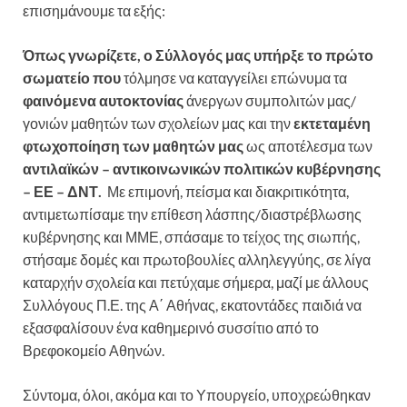
επισημάνουμε τα εξής:
Όπως γνωρίζετε, ο Σύλλογός μας υπήρξε το
πρώτο
σωματείο που
τόλμησε να καταγγείλει επώνυμα τα
φαινόμενα αυτοκτονίας
άνεργων συμπολιτών μας/
γονιών μαθητών των σχολείων μας και την
εκτεταμένη
φτωχοποίηση των μαθητών μας
ως αποτέλεσμα των
αντιλαϊκών – αντικοινωνικών πολιτικών κυβέρνησης
– ΕΕ – ΔΝΤ.
Με επιμονή, πείσμα και διακριτικότητα,
αντιμετωπίσαμε την επίθεση λάσπης/διαστρέβλωσης
κυβέρνησης και ΜΜΕ, σπάσαμε το τείχος της σιωπής,
στήσαμε δομές και πρωτοβουλίες αλληλεγγύης, σε λίγα
καταρχήν σχολεία και πετύχαμε σήμερα, μαζί με άλλους
Συλλόγους Π.Ε. της Α΄ Αθήνας, εκατοντάδες παιδιά να
εξασφαλίσουν ένα καθημερινό συσσίτιο από το
Βρεφοκομείο Αθηνών.
Σύντομα, όλοι, ακόμα και το Υπουργείο, υποχρεώθηκαν