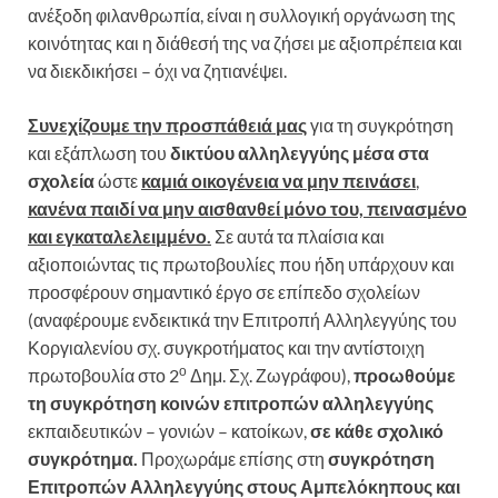
ανέξοδη φιλανθρωπία, είναι η συλλογική οργάνωση της
κοινότητας και η διάθεσή της να ζήσει με αξιοπρέπεια και
να διεκδικήσει – όχι να ζητιανέψει.
Συνεχίζουμε την προσπάθειά μας
για τη συγκρότηση
και εξάπλωση του
δικτύου αλληλεγγύης μέσα στα
σχολεία
ώστε
καμιά οικογένεια να μην πεινάσει
,
κανένα παιδί να μην αισθανθεί μόνο του, πεινασμένο
και εγκαταλελειμμένο.
Σε αυτά τα πλαίσια και
αξιοποιώντας τις πρωτοβουλίες που ήδη υπάρχουν και
προσφέρουν σημαντικό έργο σε επίπεδο σχολείων
(αναφέρουμε ενδεικτικά την Επιτροπή Αλληλεγγύης του
Κοργιαλενίου σχ. συγκροτήματος και την αντίστοιχη
ο
πρωτοβουλία στο 2
Δημ. Σχ. Ζωγράφου),
προωθούμε
τη συγκρότηση κοινών επιτροπών αλληλεγγύης
εκπαιδευτικών – γονιών – κατοίκων,
σε κάθε σχολικό
συγκρότημα.
Προχωράμε επίσης στη
συγκρότηση
Επιτροπών Αλληλεγγύης στους Αμπελόκηπους και