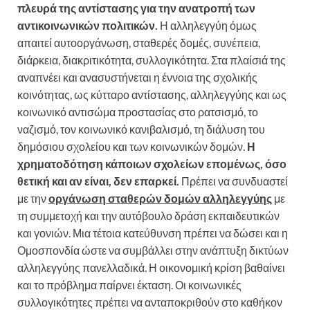
πλευρά της αντίστασης για την ανατροπή των
αντικοινωνικών πολιτικών.
Η αλληλεγγύη όμως
απαιτεί αυτοοργάνωση, σταθερές δομές, συνέπεια,
διάρκεια, διακριτικότητα, συλλογικότητα. Στα πλαίσιά της
αναπνέει και ανασυστήνεται η έννοια της σχολικής
κοινότητας, ως κύτταρο αντίστασης, αλληλεγγύης και ως
κοινωνικό αντισώμα προστασίας στο ρατσισμό, το
ναζισμό, τον κοινωνικό κανιβαλισμό, τη διάλυση του
δημόσιου σχολείου και των κοινωνικών δομών.
Η
χρηματοδότηση κάποιων σχολείων επομένως, όσο
θετική και αν είναι, δεν επαρκεί.
Πρέπει να συνδυαστεί
με την
οργάνωση σταθερών δομών αλληλεγγύης
με
τη συμμετοχή και την αυτόβουλο δράση εκπαιδευτικών
και γονιών. Μια τέτοια κατεύθυνση πρέπει να δώσει και η
Ομοσπονδία ώστε να συμβάλλει στην ανάπτυξη δικτύων
αλληλεγγύης πανελλαδικά. Η οικονομική κρίση βαθαίνει
και το πρόβλημα παίρνει έκταση. Οι κοινωνικές
συλλογικότητες πρέπει να ανταποκριθούν στο καθήκον