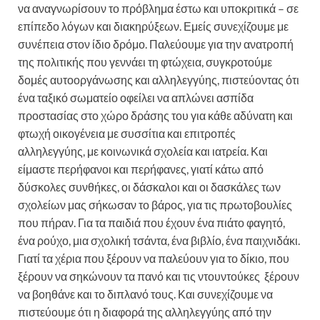
να αναγνωρίσουν το πρόβλημα έστω και υποκριτικά – σε
επίπεδο λόγων και διακηρύξεων. Εμείς συνεχίζουμε με
συνέπεια στον ίδιο δρόμο. Παλεύουμε για την ανατροπή
της πολιτικής που γεννάει τη φτώχεια, συγκροτούμε
δομές αυτοοργάνωσης και αλληλεγγύης, πιστεύοντας ότι
ένα ταξικό σωματείο οφείλει να απλώνει ασπίδα
προστασίας στο χώρο δράσης του για κάθε αδύνατη και
φτωχή οικογένεια με συσσίτια και επιτροπές
αλληλεγγύης, με κοινωνικά σχολεία και ιατρεία. Και
είμαστε περήφανοι και περήφανες, γιατί κάτω από
δύσκολες συνθήκες, οι δάσκαλοι και οι δασκάλες των
σχολείων μας σήκωσαν το βάρος, για τις πρωτοβουλίες
που πήραν. Για τα παιδιά που έχουν ένα πιάτο φαγητό,
ένα ρούχο, μια σχολική τσάντα, ένα βιβλίο, ένα παιχνιδάκι.
Γιατί τα χέρια που ξέρουν να παλεύουν για το δίκιο, που
ξέρουν να σηκώνουν τα πανό και τις ντουντούκες ξέρουν
να βοηθάνε και το διπλανό τους. Και συνεχίζουμε να
πιστεύουμε ότι η διαφορά της αλληλεγγύης από την