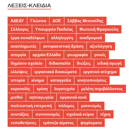
ΛΈΞΕΙΣ-ΚΛΕΙΔΙΆ
ΑΔΕΔΥ
Γλώσσα
ΔΟΕ
Σάββας Μετοικίδης
Σύλλογος
Υπουργείο Παιδείας
Φωτεινή Φραγκούλη
έργα συναδέλφων
αλληλεγγύη
αναδρομικά
αναπληρωτές
αντιφασιστική δράση
αξιολόγηση
απεργία
αρχαία Ελλάδα
γεωγραφία
γονείς
δημόσιο σχολείο
διδασκαλία
διώξεις
ειδική αγωγή
ελλείψεις
εργασιακά δικαιώματα
εργατικό ατύχημα
ιστορία
κίνημα
καταγγελία
κινητοποιήσεις
κορονοϊός
κρίση
λογοτεχνία
μελέτη περιβάλλοντος
μισθοί
νηπιαγωγεία
οργανικά κενά
πολιτιστική επιτροπή
πόλεμος
ρατσισμός
συντάξεις
συντονισμός
σχολικά κτίρια
τέχνη
τοποθετήσεις
τράπεζα αίματος
ψηφίσματα