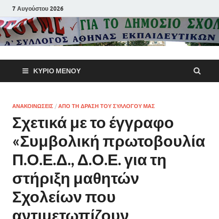
7 Αυγούστου 2026
Α΄ Σύλλογ
ΚΎΡΙΟ ΜΕΝΟΎ
Αθηνών
Εκπαιδευτι
ΑΝΑΚΟΙΝΩΣΕΙΣ
/
ΑΠΟ ΤΗ ΔΡΑΣΗ ΤΟΥ ΣΥΛΛΟΓΟΥ ΜΑΣ
Σχετικά με το έγγραφο
Π.Ε.
«Συμβολική πρωτοβουλία
Π.Ο.Ε.Δ., Δ.Ο.Ε. για τη
στήριξη μαθητών
Σχολείων που
αντιμετωπίζουν