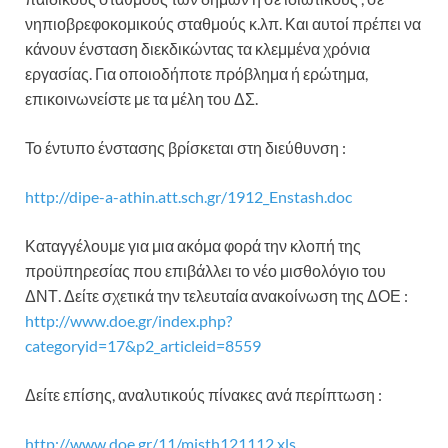
νηπιοβρεφοκομικούς σταθμούς κ.λπ. Και αυτοί πρέπει να
κάνουν ένσταση διεκδικώντας τα κλεμμένα χρόνια
εργασίας. Για οποιοδήποτε πρόβλημα ή ερώτημα,
επικοινωνείστε με τα μέλη του ΔΣ.
Το έντυπο ένστασης βρίσκεται στη διεύθυνση :
http://dipe-a-athin.att.sch.gr/1912_Enstash.doc
Καταγγέλουμε για μια ακόμα φορά την κλοπή της
προϋπηρεσίας που επιβάλλει το νέο μισθολόγιο του
ΔΝΤ. Δείτε σχετικά την τελευταία ανακοίνωση της ΔΟΕ :
http://www.doe.gr/index.php?
categoryid=17&p2_articleid=8559
Δείτε επίσης, αναλυτικούς πίνακες ανά περίπτωση :
http://www.doe.gr/11/misth121112.xls