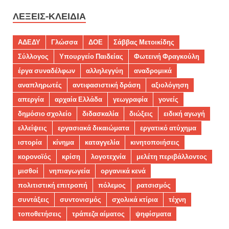
ΛΈΞΕΙΣ-ΚΛΕΙΔΙΆ
ΑΔΕΔΥ
Γλώσσα
ΔΟΕ
Σάββας Μετοικίδης
Σύλλογος
Υπουργείο Παιδείας
Φωτεινή Φραγκούλη
έργα συναδέλφων
αλληλεγγύη
αναδρομικά
αναπληρωτές
αντιφασιστική δράση
αξιολόγηση
απεργία
αρχαία Ελλάδα
γεωγραφία
γονείς
δημόσιο σχολείο
διδασκαλία
διώξεις
ειδική αγωγή
ελλείψεις
εργασιακά δικαιώματα
εργατικό ατύχημα
ιστορία
κίνημα
καταγγελία
κινητοποιήσεις
κορονοϊός
κρίση
λογοτεχνία
μελέτη περιβάλλοντος
μισθοί
νηπιαγωγεία
οργανικά κενά
πολιτιστική επιτροπή
πόλεμος
ρατσισμός
συντάξεις
συντονισμός
σχολικά κτίρια
τέχνη
τοποθετήσεις
τράπεζα αίματος
ψηφίσματα