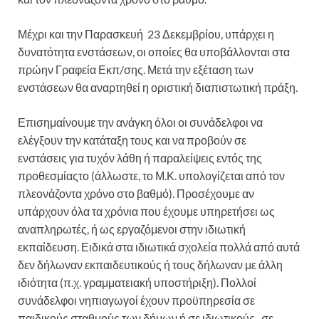
Μέχρι και την Παρασκευή 23 Δεκεμβρίου, υπάρχει η
δυνατότητα ενστάσεων, οι οποίες θα υποβάλλονται στα
πρώην Γραφεία Εκπ/σης. Μετά την εξέταση των
ενστάσεων θα αναρτηθεί η οριστική διαπιστωτική πράξη.
Επισημαίνουμε την ανάγκη όλοι οι συνάδελφοι να
ελέγξουν την κατάταξη τους και να προβούν σε
ενστάσεις για τυχόν λάθη ή παραλείψεις εντός της
προθεσμίαςτο (άλλωστε, το Μ.Κ. υπολογίζεται από τον
πλεονάζοντα χρόνο στο βαθμό). Προσέχουμε αν
υπάρχουν όλα τα χρόνια που έχουμε υπηρετήσει ως
αναπληρωτές, ή ως εργαζόμενοι στην ιδιωτική
εκπαίδευση. Ειδικά στα ιδιωτικά σχολεία πολλά από αυτά
δεν δήλωναν εκπαιδευτικούς ή τους δήλωναν με άλλη
ιδιότητα (π.χ. γραμματειακή υποστήριξη). Πολλοί
συνάδελφοι νηπιαγωγοί έχουν προϋπηρεσία σε
παιδικούς σταθμούς των δήμων ή σε ιδιωτικούς , σε