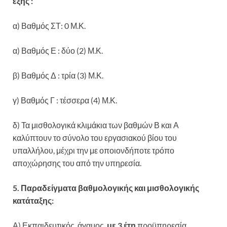
εξής :
α) Βαθμός ΣΤ: 0 Μ.Κ.
α) Βαθμός Ε : δύο (2) Μ.Κ.
β) Βαθμός Δ : τρία (3) Μ.Κ.
γ) Βαθμός Γ : τέσσερα (4) Μ.Κ.
δ) Τα μισθολογικά κλιμάκια των βαθμών Β και Α
καλύπτουν το σύνολο του εργασιακού βίου του
υπαλλήλου, μέχρι την με οποιονδήποτε τρόπο
αποχώρησης του από την υπηρεσία.
5. Παραδείγματα βαθμολογικής και μισθολογικής
κατάταξης:
Α) Εκπαιδευτικός, άγαμος
με 3 έτη
προϋπηρεσία