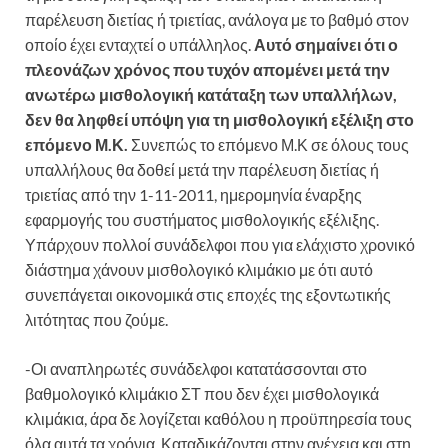
παρέλευση διετίας ή τριετίας, ανάλογα με το βαθμό στον
οποίο έχει ενταχτεί ο υπάλληλος.
Αυτό σημαίνει ότι ο
πλεονάζων χρόνος που τυχόν απομένει μετά την
ανωτέρω μισθολογική κατάταξη των υπαλλήλων,
δεν θα ληφθεί υπόψη για τη μισθολογική εξέλιξη στο
επόμενο Μ.Κ.
Συνεπώς το επόμενο Μ.Κ σε όλους τους
υπαλλήλους θα δοθεί μετά την παρέλευση διετίας ή
τριετίας από την 1-11-2011, ημερομηνία έναρξης
εφαρμογής του συστήματος μισθολογικής εξέλιξης.
Υπάρχουν πολλοί συνάδελφοι που για ελάχιστο χρονικό
διάστημα χάνουν μισθολογικό κλιμάκιο με ότι αυτό
συνεπάγεται οικονομικά στις εποχές της εξοντωτικής
λιτότητας που ζούμε.
-Οι αναπληρωτές συνάδελφοι κατατάσσονται στο
βαθμολογικό κλιμάκιο ΣΤ που δεν έχει μισθολογικά
κλιμάκια, άρα δε λογίζεται καθόλου η προϋπηρεσία τους
όλα αυτά τα χρόνια. Καταδικάζονται στην ανέχεια και στη