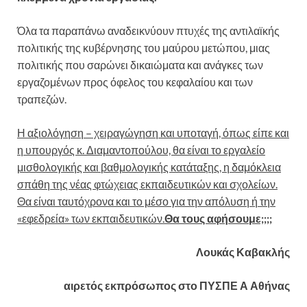
Όλα τα παραπάνω αναδεικνύουν πτυχές της αντιλαϊκής
πολιτικής της κυβέρνησης του μαύρου μετώπου, μιας
πολιτικής που σαρώνει δικαιώματα και ανάγκες των
εργαζομένων προς όφελος του κεφαλαίου και των
τραπεζών.
Η αξιολόγηση – χειραγώγηση και υποταγή, όπως είπε και
η υπουργός κ. Διαμαντοπούλου, θα είναι το εργαλείο
μισθολογικής και βαθμολογικής κατάταξης, η δαμόκλεια
σπάθη της νέας φτώχειας εκπαιδευτικών και σχολείων.
Θα είναι ταυτόχρονα και το μέσο για την απόλυση ή την
«εφεδρεία» των εκπαιδευτικών.
Θα τους αφήσουμε;;;;
Λουκάς Καβακλής
αιρετός εκπρόσωπος στο ΠΥΣΠΕ Α Αθήνας