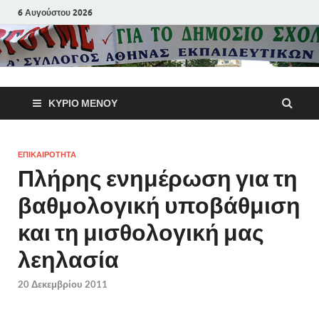
6 Αυγούστου 2026
Α΄ Σύλλογ
ΚΎΡΙΟ ΜΕΝΟΎ
Αθηνών
Εκπαιδευτι
ΕΠΙΚΑΙΡΟΤΗΤΑ
Πλήρης ενημέρωση για τη
Π.Ε.
βαθμολογική υποβάθμιση
και τη μισθολογική μας
λεηλασία
20 Δεκεμβρίου 2011