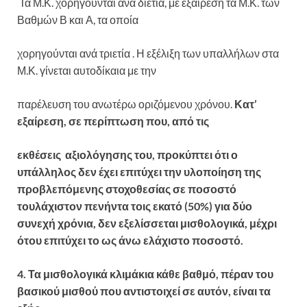
Τα Μ.Κ. χορηγούνται ανά διετία, με εξαίρεση τα Μ.Κ. των
Βαθμών Β και Α, τα οποία
χορηγούνται ανά τριετία . Η εξέλιξη των υπαλλήλων στα
Μ.Κ. γίνεται αυτοδίκαια με την
παρέλευση του ανωτέρω οριζόμενου χρόνου.
Κατ’
εξαίρεση, σε περίπτωση που, από τις
εκθέσεις αξιολόγησης του, προκύπτει ότι ο
υπάλληλος δεν έχει επιτύχει την υλοποίηση της
προβλεπόμενης στοχοθεσίας σε ποσοστό
τουλάχιστον πενήντα τοις εκατό (50%) για δύο
συνεχή
χρόνια, δεν εξελίσσεται μισθολογικά, μέχρι
ότου επιτύχει το ως άνω ελάχιστο ποσοστό.
4. Τα μισθολογικά κλιμάκια κάθε βαθμό, πέραν του
βασικού μισθού που αντιστοιχεί σε αυτόν,
είναι τα