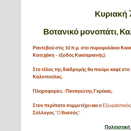
Κυριακή 
Βοτανικό μονοπάτι, Κ
Ραντεβού στις 10 π.μ. στο πυροφυλάκιο Κα
Κατεχάκη –
έξοδος Καισαριανής).
Στο τέλος της διαδρομής θα πιούμε καφέ στο
Καλοπούλας.
Πληροφορίες : Παναγιώτης Γκρέκας.
Στον περίπατο συμμετέχει και ο
Εξωραϊστικός
Σύλλογος
“Ο
Ιλισσός
“.
Πολιτιστικ