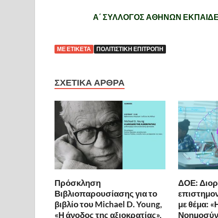
Α΄ ΣΥΛΛΟΓΟΣ ΑΘΗΝΩΝ ΕΚΠΑΙΔ
ΜΕ ΕΤΙΚΈΤΑ
ΠΟΛΙΤΙΣΤΙΚΉ ΕΠΙΤΡΟΠΉ
ΣΧΕΤΙΚΆ ΆΡΘΡΑ
Πρόσκληση
ΔΟΕ: Διο
Βιβλιοπαρουσίασης για το
επιστημον
βιβλίο του Michael D. Young,
με θέμα: «
«Η άνοδος της αξιοκρατίας»,
Νοημοσύνη