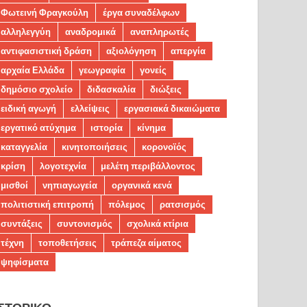
Φωτεινή Φραγκούλη
έργα συναδέλφων
αλληλεγγύη
αναδρομικά
αναπληρωτές
αντιφασιστική δράση
αξιολόγηση
απεργία
αρχαία Ελλάδα
γεωγραφία
γονείς
δημόσιο σχολείο
διδασκαλία
διώξεις
ειδική αγωγή
ελλείψεις
εργασιακά δικαιώματα
εργατικό ατύχημα
ιστορία
κίνημα
καταγγελία
κινητοποιήσεις
κορονοϊός
κρίση
λογοτεχνία
μελέτη περιβάλλοντος
μισθοί
νηπιαγωγεία
οργανικά κενά
πολιτιστική επιτροπή
πόλεμος
ρατσισμός
συντάξεις
συντονισμός
σχολικά κτίρια
τέχνη
τοποθετήσεις
τράπεζα αίματος
ψηφίσματα