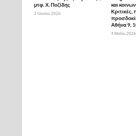
μτφ. Χ. Ποζίδης
και κοινω
Κριτικές, 
2 Ιουνίου 2026
προσδοκίε
Αθήνα 9, 
4 Μαΐου 2026