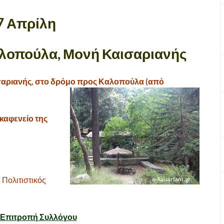
7 Απρίλη
αλοπούλα, Μονή Καισαριανής
ισαριανής, στο δρόμο προς Καλοπούλα (από
 καφενείο της
 Πολιτιστικός
ή Επιτροπή Συλλόγου