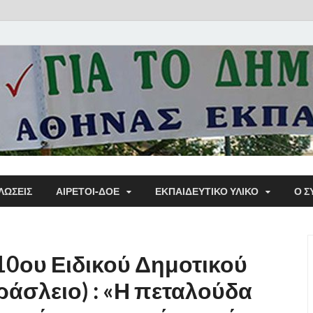
Α΄ Σ
ΛΩΣΕΙΣ
ΑΙΡΕΤΟΙ-ΔΟΕ
ΕΚΠΑΙΔΕΥΤΙΚΌ ΥΛΙΚΌ
Ο Σ
Εκπα
10ου Ειδικού Δημοτικού
άσλειο) : «Η πεταλούδα