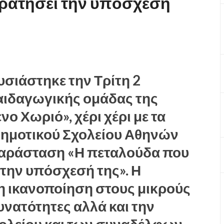
κρατήσει την υπόσχεσή
υσιάστηκε την Τρίτη 2
αιδαγωγικής ομάδας της
 Χωριό», χέρι χέρι με τα
 Δημοτικού Σχολείου Αθηνών
παράσταση «Η πεταλούδα που
 την υπόσχεσή της». Η
 ικανοποίηση στους μικρούς
δυνατότητες αλλά και την
ολείου και των συναδέλφων