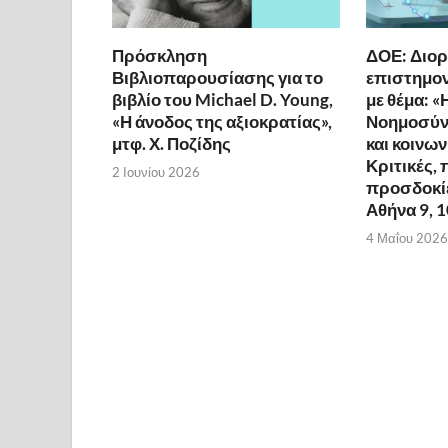
Πρόσκληση
ΔΟΕ: Διο
Βιβλιοπαρουσίασης για το
επιστημον
βιβλίο του Michael D. Young,
με θέμα: «
«Η άνοδος της αξιοκρατίας»,
Νοημοσύνη
μτφ. Χ. Ποζίδης
και κοινω
Κριτικές, 
2 Ιουνίου 2026
προσδοκίε
Αθήνα 9, 
4 Μαΐου 2026