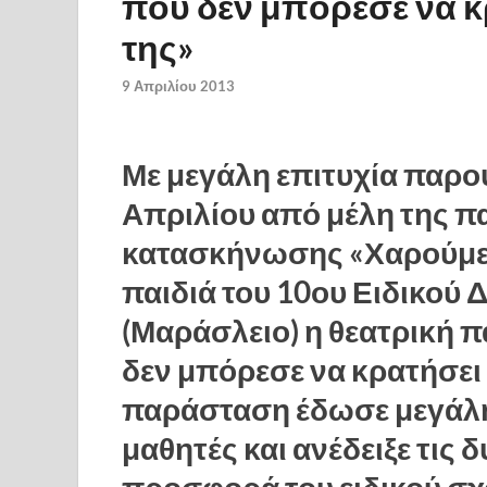
που δεν μπόρεσε να 
της»
9 Απριλίου 2013
Με μεγάλη επιτυχία παρο
Απριλίου από μέλη της π
κατασκήνωσης «Χαρούμενο
παιδιά του 10ου Ειδικού
(Μαράσλειο) η θεατρική 
δεν μπόρεσε να κρατήσει
παράσταση έδωσε μεγάλη
μαθητές και ανέδειξε τις 
προσφορά του ειδικού σχ