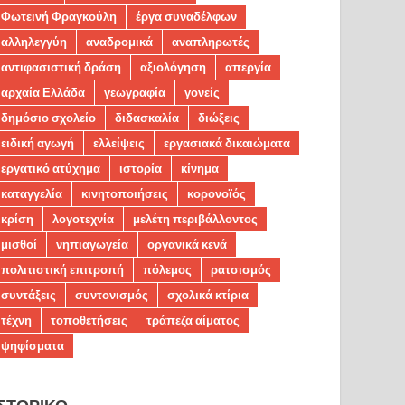
Φωτεινή Φραγκούλη
έργα συναδέλφων
αλληλεγγύη
αναδρομικά
αναπληρωτές
αντιφασιστική δράση
αξιολόγηση
απεργία
αρχαία Ελλάδα
γεωγραφία
γονείς
δημόσιο σχολείο
διδασκαλία
διώξεις
ειδική αγωγή
ελλείψεις
εργασιακά δικαιώματα
εργατικό ατύχημα
ιστορία
κίνημα
καταγγελία
κινητοποιήσεις
κορονοϊός
κρίση
λογοτεχνία
μελέτη περιβάλλοντος
μισθοί
νηπιαγωγεία
οργανικά κενά
πολιτιστική επιτροπή
πόλεμος
ρατσισμός
συντάξεις
συντονισμός
σχολικά κτίρια
τέχνη
τοποθετήσεις
τράπεζα αίματος
ψηφίσματα