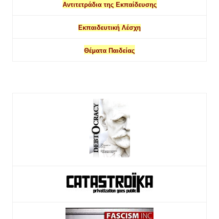
Αντιτετράδια της Εκπαίδευσης
Εκπαιδευτική Λέσχη
Θέματα Παιδείας