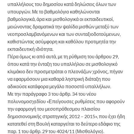
υπαλλήλους του δημοσίου κατά δηλώσεις όλων των
υπουργών. Με το βαθμολόγιο καθηλώνονται
βαθμολογικά, άρα και μισθολογικά οι εκπαιδευτικοί,
μειώνοντας δραματικά την ψαλίδα μισθών μεταξύ των
νεοπροσλαμβανόμενων και των συνταξιοδοτούμενων,
καθιστώντας ασύμφορη και καθόλου προτιμητέα την
εκπαιδευτική ιδιότητα.
Πέρα όμως κι από αυτά, με τη ρύθμιση του άρθρου 29,
όπου κατά την ένταξη του υπαλλήλου σε μισθολογικό
κλιμάκιο δεν προσμετράται ο πλεονάζων χρόνος, πήγαν
να εφαρμόσουν μια καθαρά ληστρική διάταξη που
αδικούσε κατάφορα μεγάλο ποσοστό υπαλλήλων.
Με την παράγραφο 3 του άρθρ. 34 του νέου
πολυνομοσχεδίου «Επείγουσες ρυθμίσεις που αφορούν
την εφαρμογή του μεσοπρόθεσμου πλαισίου
δημοσιονομικής στρατηγικής 2012 – 2015», που έχει ήδη
κατατεθεί στη Βουλή καταργείται το δεύτερο εδάφιο της
παρ. 1 του άρθρ. 29 του 4024/11 (Μισθολόγιο).