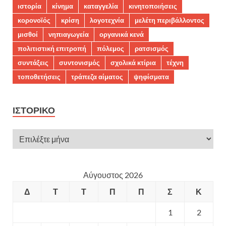
ιστορία
κίνημα
καταγγελία
κινητοποιήσεις
κορονοϊός
κρίση
λογοτεχνία
μελέτη περιβάλλοντος
μισθοί
νηπιαγωγεία
οργανικά κενά
πολιτιστική επιτροπή
πόλεμος
ρατσισμός
συντάξεις
συντονισμός
σχολικά κτίρια
τέχνη
τοποθετήσεις
τράπεζα αίματος
ψηφίσματα
ΙΣΤΟΡΙΚΌ
Αύγουστος 2026
Δ
Τ
Τ
Π
Π
Σ
Κ
1
2