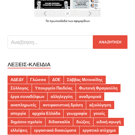
Τα πρωτοσέλιδα των εφημερίδων
ΛΈΞΕΙΣ-ΚΛΕΙΔΙΆ
ΑΔΕΔΥ
Γλώσσα
ΔΟΕ
Σάββας Μετοικίδης
Σύλλογος
Υπουργείο Παιδείας
Φωτεινή Φραγκούλη
έργα συναδέλφων
αλληλεγγύη
αναδρομικά
αναπληρωτές
αντιφασιστική δράση
αξιολόγηση
απεργία
αρχαία Ελλάδα
γεωγραφία
γονείς
δημόσιο σχολείο
διδασκαλία
διώξεις
ειδική αγωγή
ελλείψεις
εργασιακά δικαιώματα
εργατικό ατύχημα