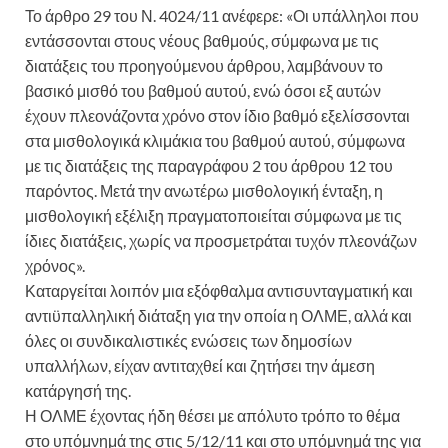
Το άρθρο 29 του Ν. 4024/11 ανέφερε: «Οι υπάλληλοι που
εντάσσονται στους νέους βαθμούς, σύμφωνα με τις
διατάξεις του προηγούμενου άρθρου, λαμβάνουν το
βασικό μισθό του βαθμού αυτού, ενώ όσοι εξ αυτών
έχουν πλεονάζοντα χρόνο στον ίδιο βαθμό εξελίσσονται
στα μισθολογικά κλιμάκια του βαθμού αυτού, σύμφωνα
με τις διατάξεις της παραγράφου 2 του άρθρου 12 του
παρόντος. Μετά την ανωτέρω μισθολογική ένταξη, η
μισθολογική εξέλιξη πραγματοποιείται σύμφωνα με τις
ίδιες διατάξεις, χωρίς να προσμετράται τυχόν πλεονάζων
χρόνος».
Καταργείται λοιπόν μια εξόφθαλμα αντισυνταγματική και
αντιϋπαλληλική διάταξη για την οποία η ΟΛΜΕ, αλλά και
όλες οι συνδικαλιστικές ενώσεις των δημοσίων
υπαλλήλων, είχαν αντιταχθεί και ζητήσει την άμεση
κατάργησή της.
Η ΟΛΜΕ έχοντας ήδη θέσει με απόλυτο τρόπο το θέμα
στο υπόμνημά της στις 5/12/11 και στο υπόμνημά της για