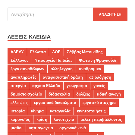
ΛΈΞΕΙΣ-ΚΛΕΙΔΙΆ
ΑΔΕΔΥ
Γλώσσα
ΔΟΕ
Σάββας Μετοικίδης
Σύλλογος
Υπουργείο Παιδείας
Φωτεινή Φραγκούλη
έργα συναδέλφων
αλληλεγγύη
αναδρομικά
αναπληρωτές
αντιφασιστική δράση
αξιολόγηση
απεργία
αρχαία Ελλάδα
γεωγραφία
γονείς
δημόσιο σχολείο
διδασκαλία
διώξεις
ειδική αγωγή
ελλείψεις
εργασιακά δικαιώματα
εργατικό ατύχημα
ιστορία
κίνημα
καταγγελία
κινητοποιήσεις
κορονοϊός
κρίση
λογοτεχνία
μελέτη περιβάλλοντος
μισθοί
νηπιαγωγεία
οργανικά κενά