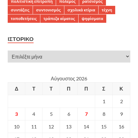
πολιτιστική επιτροπή
πόλεμος
ρατσισμός
συντάξεις
συντονισμός
σχολικά κτίρια
τέχνη
τοποθετήσεις
τράπεζα αίματος
ψηφίσματα
ΙΣΤΟΡΙΚΌ
Αύγουστος 2026
Δ
Τ
Τ
Π
Π
Σ
Κ
1
2
3
4
5
6
7
8
9
10
11
12
13
14
15
16