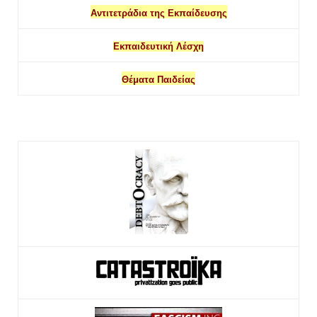
Αντιτετράδια της Εκπαίδευσης
Εκπαιδευτική Λέσχη
Θέματα Παιδείας