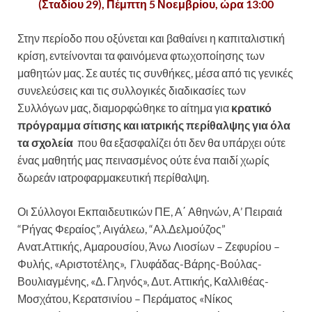
(Σταδίου 29), Πέμπτη 5 Νοεμβρίου, ώρα 13:00
Στην περίοδο που οξύνεται και βαθαίνει η καπιταλιστική
κρίση, εντείνονται τα φαινόμενα φτωχοποίησης των
μαθητών μας. Σε αυτές τις συνθήκες, μέσα από τις γενικές
συνελεύσεις και τις συλλογικές διαδικασίες των
Συλλόγων μας, διαμορφώθηκε το αίτημα για
κρατικό
πρόγραμμα σίτισης και ιατρικής περίθαλψης
για όλα
τα σχολεία
που θα εξασφαλίζει ότι δεν θα υπάρχει ούτε
ένας μαθητής μας πεινασμένος ούτε ένα παιδί χωρίς
δωρεάν ιατροφαρμακευτική περίθαλψη.
Οι Σύλλογοι Εκπαιδευτικών ΠΕ, Α΄ Αθηνών, Α’ Πειραιά
“Ρήγας Φεραίος”, Αιγάλεω, “Αλ.Δελμούζος”
Ανατ.Αττικής, Αμαρουσίου, Άνω Λιοσίων – Ζεφυρίου –
Φυλής, «Αριστοτέλης», Γλυφάδας-Βάρης-Βούλας-
Βουλιαγμένης, «Δ. Γληνός», Δυτ. Αττικής, Καλλιθέας-
Μοσχάτου, Κερατσινίου – Περάματος «Νίκος