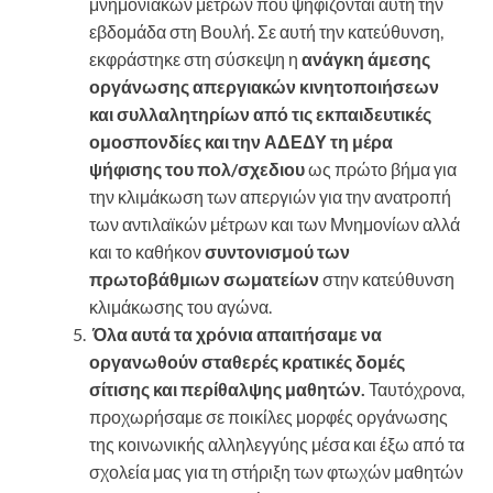
μνημονιακών μέτρων που ψηφίζονται αυτή την
εβδομάδα στη Βουλή. Σε αυτή την κατεύθυνση,
εκφράστηκε στη σύσκεψη η
ανάγκη άμεσης
οργάνωσης απεργιακών κινητοποιήσεων
και συλλαλητηρίων από τις εκπαιδευτικές
ομοσπονδίες και την ΑΔΕΔΥ τη μέρα
ψήφισης του πολ/σχεδιου
ως πρώτο βήμα για
την κλιμάκωση των απεργιών για την ανατροπή
των αντιλαϊκών μέτρων και των Μνημονίων αλλά
και το καθήκον
συντονισμού των
πρωτοβάθμιων σωματείων
στην κατεύθυνση
κλιμάκωσης του αγώνα.
Όλα αυτά τα χρόνια απαιτήσαμε να
οργανωθούν σταθερές κρατικές δομές
σίτισης και περίθαλψης μαθητών.
Ταυτόχρονα,
προχωρήσαμε σε ποικίλες μορφές οργάνωσης
της κοινωνικής αλληλεγγύης μέσα και έξω από τα
σχολεία μας για τη στήριξη των φτωχών μαθητών