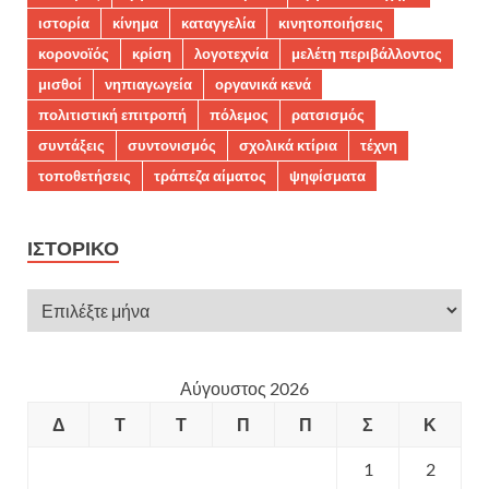
ιστορία
κίνημα
καταγγελία
κινητοποιήσεις
κορονοϊός
κρίση
λογοτεχνία
μελέτη περιβάλλοντος
μισθοί
νηπιαγωγεία
οργανικά κενά
πολιτιστική επιτροπή
πόλεμος
ρατσισμός
συντάξεις
συντονισμός
σχολικά κτίρια
τέχνη
τοποθετήσεις
τράπεζα αίματος
ψηφίσματα
ΙΣΤΟΡΙΚΌ
Αύγουστος 2026
Δ
Τ
Τ
Π
Π
Σ
Κ
1
2