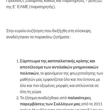
Πρόοδος», Σαλαμίνας καθώς και παρατηρητές – μέλη ΔΣ
της Ε΄ ΕΛΜΕ (παρατηρητής).
Στην ευρεία συζήτηση που διεξήχθη στη σύσκεψη,
αναδείχτηκαν τα παρακάτω ζητήματα :
Σύμπτωμα της καπιταλιστικής κρίσης και
αποτέλεσμα των αντιλαϊκών μνημονιακών
πολιτικών
, το φαινόμενο της φτωχοποίησης των
μαθητών μας εμφανίζεται όλο και πιο έντονα, με
όλο και πιο οξυμένες μορφές και απλώνεται σε
όλη τη χώρα.
Το ζήτημα αναδείχθηκε από
παλαιότερες
παρεμβάσεις των Συλλόγων μας
από το 2011
ακόμη. Η κυβέρνηση επιχείρησε να αποδώσει τις