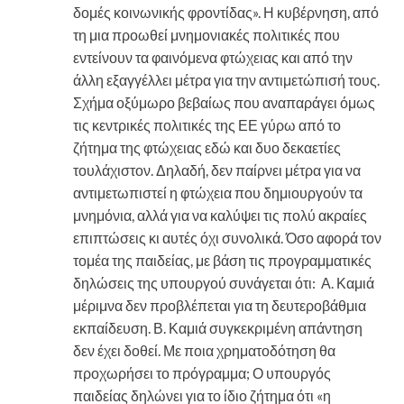
δομές κοινωνικής φροντίδας». Η κυβέρνηση, από
τη μια προωθεί μνημονιακές πολιτικές που
εντείνουν τα φαινόμενα φτώχειας και από την
άλλη εξαγγέλλει μέτρα για την αντιμετώπισή τους.
Σχήμα οξύμωρο βεβαίως που αναπαράγει όμως
τις κεντρικές πολιτικές της ΕΕ γύρω από το
ζήτημα της φτώχειας εδώ και δυο δεκαετίες
τουλάχιστον. Δηλαδή, δεν παίρνει μέτρα για να
αντιμετωπιστεί η φτώχεια που δημιουργούν τα
μνημόνια, αλλά για να καλύψει τις πολύ ακραίες
επιπτώσεις κι αυτές όχι συνολικά. Όσο αφορά τον
τομέα της παιδείας, με βάση τις προγραμματικές
δηλώσεις της υπουργού συνάγεται ότι: Α. Καμιά
μέριμνα δεν προβλέπεται για τη δευτεροβάθμια
εκπαίδευση. Β. Καμιά συγκεκριμένη απάντηση
δεν έχει δοθεί. Με ποια χρηματοδότηση θα
προχωρήσει το πρόγραμμα; Ο υπουργός
παιδείας δηλώνει για το ίδιο ζήτημα ότι «η