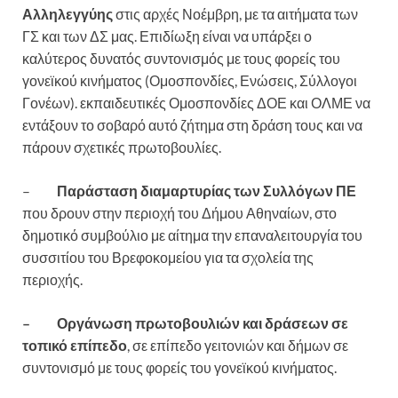
Αλληλεγγύης
στις αρχές Νοέμβρη, με τα αιτήματα των
ΓΣ και των ΔΣ μας. Επιδίωξη είναι να υπάρξει ο
καλύτερος δυνατός συντονισμός με τους φορείς του
γονεϊκού κινήματος (Ομοσπονδίες, Ενώσεις, Σύλλογοι
Γονέων). εκπαιδευτικές Ομοσπονδίες ΔΟΕ και ΟΛΜΕ να
εντάξουν το σοβαρό αυτό ζήτημα στη δράση τους και να
πάρουν σχετικές πρωτοβουλίες.
–
Παράσταση διαμαρτυρίας των Συλλόγων ΠΕ
που δρουν στην περιοχή του Δήμου Αθηναίων, στο
δημοτικό συμβούλιο με αίτημα την επαναλειτουργία του
συσσιτίου του Βρεφοκομείου για τα σχολεία της
περιοχής.
– Οργάνωση πρωτοβουλιών και δράσεων σε
τοπικό επίπεδο
, σε επίπεδο γειτονιών και δήμων σε
συντονισμό με τους φορείς του γονεϊκού κινήματος.