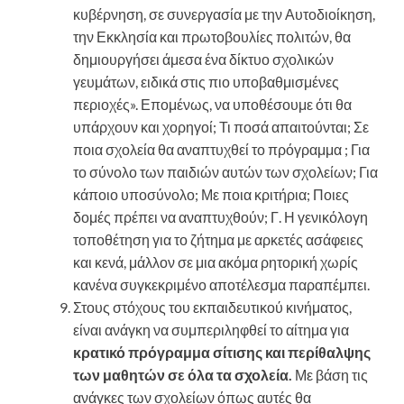
κυβέρνηση, σε συνεργασία με την Αυτοδιοίκηση,
την Εκκλησία και πρωτοβουλίες πολιτών, θα
δημιουργήσει άμεσα ένα δίκτυο σχολικών
γευμάτων, ειδικά στις πιο υποβαθμισμένες
περιοχές». Επομένως, να υποθέσουμε ότι θα
υπάρχουν και χορηγοί; Τι ποσά απαιτούνται; Σε
ποια σχολεία θα αναπτυχθεί το πρόγραμμα ; Για
το σύνολο των παιδιών αυτών των σχολείων; Για
κάποιο υποσύνολο; Με ποια κριτήρια; Ποιες
δομές πρέπει να αναπτυχθούν; Γ. Η γενικόλογη
τοποθέτηση για το ζήτημα με αρκετές ασάφειες
και κενά, μάλλον σε μια ακόμα ρητορική χωρίς
κανένα συγκεκριμένο αποτέλεσμα παραπέμπει.
Στους στόχους του εκπαιδευτικού κινήματος,
είναι ανάγκη να συμπεριληφθεί το αίτημα για
κρατικό πρόγραμμα σίτισης και περίθαλψης
των μαθητών σε όλα τα σχολεία.
Με βάση τις
ανάγκες των σχολείων όπως αυτές θα