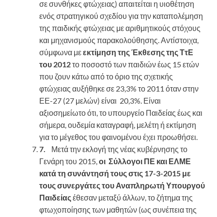
σε συνθήκες φτώχειας) απαιτείται η υιοθέτηση
ενός στρατηγικού σχεδίου για την καταπολέμηση
της παιδικής φτώχειας με αριθμητικούς στόχους
και μηχανισμούς παρακολούθησης. Αντίστοιχα,
σύμφωνα με
εκτίμηση της Έκθεσης της ΤτΕ
του 2012
το ποσοστό των παιδιών έως 15 ετών
που ζουν κάτω από το όριο της σχετικής
φτώχειας αυξήθηκε σε 23,3% το 2011 όταν στην
ΕΕ-27 (27 μελών) είναι 20,3%. Είναι
αξιοσημείωτο ότι, το υπουργείο Παιδείας έως και
σήμερα, ουδεμία καταγραφή, μελέτη ή εκτίμηση
για το μέγεθος του φαινομένου έχει προωθήσει.
7.
Μετά την εκλογή της νέας κυβέρνησης το
Γενάρη του 2015,
οι Σύλλογοι ΠΕ και ΕΛΜΕ
κατά τη συνάντησή τους στις 17-3-2015 με
τους συνεργάτες του Αναπληρωτή Υπουργού
Παιδείας
έθεσαν μεταξύ άλλων, το ζήτημα της
φτωχοποίησης των μαθητών (ως συνέπεια της