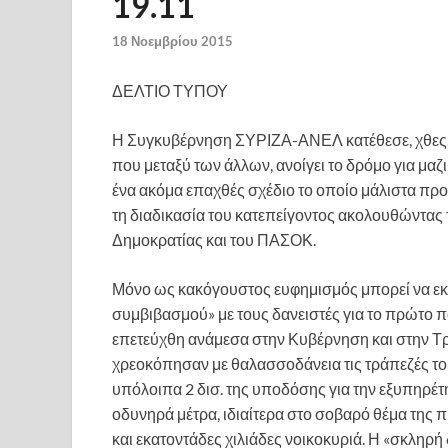
19.11
18 Νοεμβρίου 2015
ΔΕΛΤΙΟ ΤΥΠΟΥ
Η Συγκυβέρνηση ΣΥΡΙΖΑ-ΑΝΕΛ κατέθεσε, χθες, τ
που μεταξύ των άλλων, ανοίγει το δρόμο για μαζ
ένα ακόμα επαχθές σχέδιο το οποίο μάλιστα πρ
τη διαδικασία του κατεπείγοντος ακολουθώντας
Δημοκρατίας και του ΠΑΣΟΚ.
Μόνο ως κακόγουστος ευφημισμός μπορεί να εκ
συμβιβασμού» με τους δανειστές για το πρώτο
επετεύχθη ανάμεσα στην Κυβέρνηση και στην Τρ
χρεοκόπησαν με θαλασσοδάνεια τις τράπεζές τους
υπόλοιπα 2 δισ. της υποδόσης για την εξυπηρέ
οδυνηρά μέτρα, ιδιαίτερα στο σοβαρό θέμα της 
και εκατοντάδες χιλιάδες νοικοκυριά. Η «σκληρή