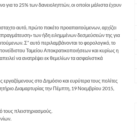
ο για το 25% των δανειοληπτών, οι οποίοι μάλιστα έχουν
βάσταχτο αυτό, πρώτο πακέτο προαπαιτούμενων, αρχίζει
ιαπραγμάτευση» των ήδη ειλημμένων δεσμεύσεών της για
τούμενων. Σ” αυτό περιλαμβάνονται το φορολογικό, το
επονείδιστου Ταμείου Αποκρατικοποιήσεων και κυρίως η
πειλεί να ανατρέψει εκ θεμελίων τα ασφαλιστικά
υς εργαζόμενους στο Δημόσιο και ευρύτερα τους πολίτες
ητήριο Διαμαρτυρίας την Πέμπτη, 19 Νοεμβρίου 2015,
ό τους πλειστηριασμούς.
νίων.