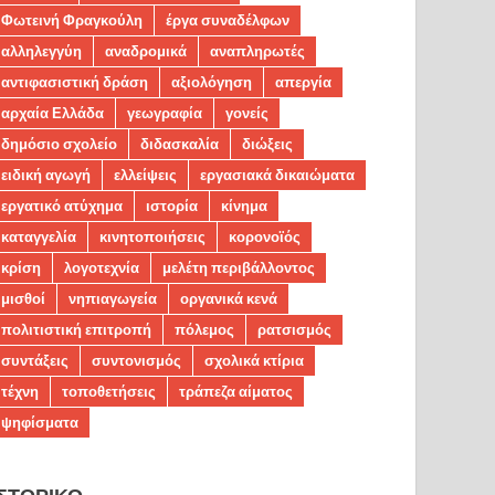
Φωτεινή Φραγκούλη
έργα συναδέλφων
αλληλεγγύη
αναδρομικά
αναπληρωτές
αντιφασιστική δράση
αξιολόγηση
απεργία
αρχαία Ελλάδα
γεωγραφία
γονείς
δημόσιο σχολείο
διδασκαλία
διώξεις
ειδική αγωγή
ελλείψεις
εργασιακά δικαιώματα
εργατικό ατύχημα
ιστορία
κίνημα
καταγγελία
κινητοποιήσεις
κορονοϊός
κρίση
λογοτεχνία
μελέτη περιβάλλοντος
μισθοί
νηπιαγωγεία
οργανικά κενά
πολιτιστική επιτροπή
πόλεμος
ρατσισμός
συντάξεις
συντονισμός
σχολικά κτίρια
τέχνη
τοποθετήσεις
τράπεζα αίματος
ψηφίσματα