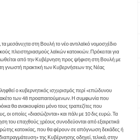
α μεσάνυχτα στη Βουλή το νέο αντιλαϊκό νομοσχέδιο
ικούς πλειστηριασμούς λαϊκών κατοικιών. Πρόκειται για
οωθείται από την Κυβέρνηση προς ψήφιση στη Βουλή με
 τη γνωστή πρακτική των Κυβερνήσεων της Νέας
ληφθεί ο κυβερνητικός ισχυρισμός περί «επώδυνου
 πακέτο των 48 προαπαιτούμενων. Η συμφωνία που
όικα θα ανακουφίσει μόνο τους τραπεζίτες που
, οι οποίες «διασώζονται» και πάλι με 10 δις ευρώ. Τα
τηση του επαχθούς χρέους συνοδεύονται από εξαιρετικά
πρώτης κατοικίας, που θα φέρουν σε απόγνωση δεκάδες ή
 διαπραγμάτευση» της Κυβέρνησης οδηγεί, τελικά, στην