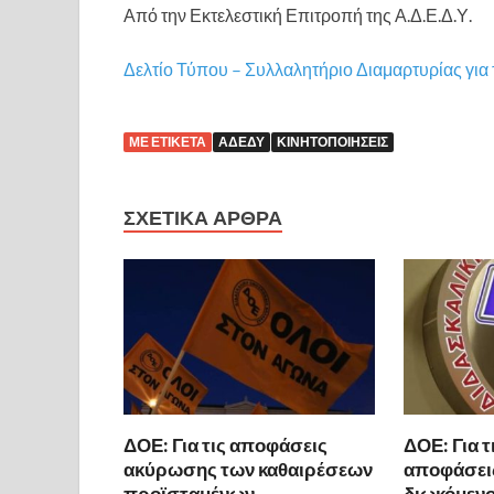
Από την Εκτελεστική Επιτροπή της Α.Δ.Ε.Δ.Υ.
Δελτίο Τύπου – Συλλαλητήριο Διαμαρτυρίας για
ΜΕ ΕΤΙΚΈΤΑ
ΑΔΕΔΥ
ΚΙΝΗΤΟΠΟΙΉΣΕΙΣ
ΣΧΕΤΙΚΆ ΆΡΘΡΑ
ΔΟΕ: Για τις αποφάσεις
ΔΟΕ: Για τ
ακύρωσης των καθαιρέσεων
αποφάσει
προϊσταμένων
διωκόμενο