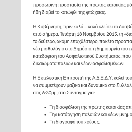
προσωρινή προστασία της πρώτης κατοικίας μόν
ήδη διαβεί το κατώφλι της φτώχειας.
Η Κυβέρνηση, πριν καλά – καλά κλείσει το δυσ
από σήμερα, Τετάρτη 18 Νοεμβρίου 2015, τη «δ
το δεύτερο, ακόμη επαχθέστερο, πακέτο προαπαι
νέο μισθολόγιο στο Δημόσιο, η δημιουργία του 
κατεδάφιση του Ασφαλιστικού Συστήματος, που α
δικαιώματα παλιών και νέων ασφαλισμένων.
Η Εκτελεστική Επιτροπή της Α.Δ.Ε.Δ.Υ. καλεί το
να συμμετέχουν μαζικά και δυναμικά στο Συλλαλ
στις 6:30μμ, στο Σύνταγμα για:
Τη διασφάλιση της πρώτης κατοικίας απ
Την κατάργηση παλαιών και νέων μνημο
Τη διαγραφή του χρέους.