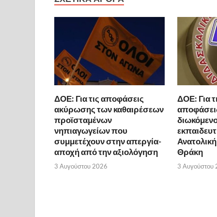
ΔΟΕ: Για τις αποφάσεις
ΔΟΕ: Για τ
ακύρωσης των καθαιρέσεων
αποφάσει
προϊσταμένων
διωκόμενο
νηπιαγωγείων που
εκπαιδευτ
συμμετέχουν στην απεργία-
Ανατολική
αποχή από την αξιολόγηση
Θράκη
3 Αυγούστου 2026
3 Αυγούστου