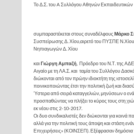
Το Δ.Σ. του A Συλλόγου Αθηνών Εκπαιδευτικών
συμπαραστέκεται στους συναδέλφους
Μάρκο Σ
Συσπείρωσης Δ. Χίου,αιρετό του ΠΥΣΠΕ Ν.Χίου 
Νηπιαγωγών Δ. Χίου
και
Γιώργη Αμπαζή
, Πρόεδρο του Ν.Τ. της ΑΔΕ
Αιγαίο με τη ΛΑ.Σ. και ταμία του Συλλόγου Δασ
διώκονται από τον πρώην ιδιοκτήτη της ιστοσ
ποινικοποιώντας έτσι την πολιτική ζωή και διασ
Ύστερα από σειρά καταγγελιών, μηνύσεων ο ενά
προσπαθώντας να πλήξει το κύρος τους στη χιώτι
εκ νέου στις 2-10-2017.
Οι δυο συνδικαλιστές δεν διώκονται για κοινά π
αλλά για την πολιτική τους άποψη και στάση ενά
Επιχειρήσεις» (ΚΟΙΝΣΕΠ). Εξέφρασαν δημόσια τ