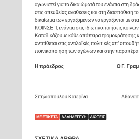
αγωνιστεί για τα δικαιώματά του ενάντια στη δρ
στις απευθείας αναθέσεις και στη διασπάθιση τ
δικαίωμα των εργαζομένων να εργάζονται με στα
ΚΟΙΝΣΕΠ, ενάντια στις ιδιωτικοποιήσεις κοιν
Καταδικάζουμε κάθε απόπειρα τρομοκράτησης κ
αντιτίθεται στις αντιλαϊκές πολιτικές απ’ οπουδ
ποινικοποίηση των αγώνων και στην παραπέρα π
Η πρόεδρος Ο Γ. Γραμμα
Σπηλιοπούλου Κατερίνα Αθανασόπο
ΜΕ ΕΤΙΚΈΤΑ
ΑΛΛΗΛΕΓΓΎΗ
ΔΙΏΞΕΙΣ
ΣΧΕΤΙΚΆ ΆΡΘΡΑ