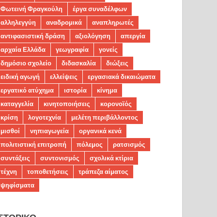
Φωτεινή Φραγκούλη
έργα συναδέλφων
αλληλεγγύη
αναδρομικά
αναπληρωτές
αντιφασιστική δράση
αξιολόγηση
απεργία
αρχαία Ελλάδα
γεωγραφία
γονείς
δημόσιο σχολείο
διδασκαλία
διώξεις
ειδική αγωγή
ελλείψεις
εργασιακά δικαιώματα
εργατικό ατύχημα
ιστορία
κίνημα
καταγγελία
κινητοποιήσεις
κορονοϊός
κρίση
λογοτεχνία
μελέτη περιβάλλοντος
μισθοί
νηπιαγωγεία
οργανικά κενά
πολιτιστική επιτροπή
πόλεμος
ρατσισμός
συντάξεις
συντονισμός
σχολικά κτίρια
τέχνη
τοποθετήσεις
τράπεζα αίματος
ψηφίσματα