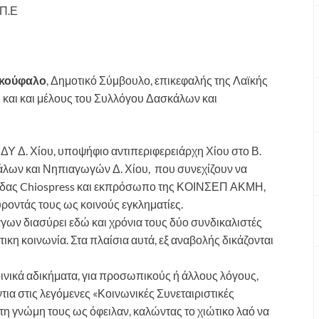
 Π.Ε
κούφαλο
, Δημοτικό Σύμβουλο, επικεφαλής της Λαϊκής
και και μέλους του Συλλόγου Δασκάλων και
ΔΥ Δ. Χίου, υποψήφιο αντιπεριφερειάρχη Χίου στο Β.
κάλων και Νηπιαγωγών Δ. Χίου, που συνεχίζουν να
ελίδας Chiospress και εκπρόσωπο της ΚΟΙΝΣΕΠ ΑΚΜΗ,
ύροντάς τους ως κοινούς εγκληματίες.
γων διασύρει εδώ και χρόνια τους δύο συνδικαλιστές
κη κοινωνία. Στα πλαίσια αυτά, εξ αναβολής δικάζονται
οινικά αδικήματα, για προσωπικούς ή άλλους λόγους,
ντια στις λεγόμενες «Κοινωνικές Συνεταιριστικές
η γνώμη τους ως όφειλαν, καλώντας το χιώτικο λαό να