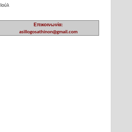
 Ιούλ
Επικοινωνία:
asillogosathinon@gmail.com