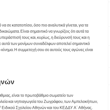
α σε κατατοπίσει, όσο πιο αναλυτικά γίνεται, για τα
ικαιώματα. Είναι σημαντικό να γνωρίζεις ότι αυτά τα
περάσπισή τους και, κυρίως, η διεύρυνσή τους και η
 αυτά των μονίμων συναδέλφων αποτελεί σημαντικό
ό κίνημα. Η συμμετοχή σου σε αυτούς τους αγώνες είναι
θηνών
μιας, είναι το πρωτοβάθμιο σωματείο των
ολεία και νηπιαγωγεία του Ζωγράφου, των Αμπελοκήπων,
υ
Ειδικού Σχολείου Αθηνών και του ΚΕΔΔΥ Α΄ Αθήνας.