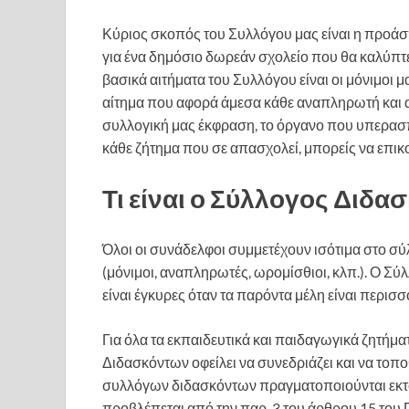
Κύριος σκοπός του Συλλόγου μας είναι η προάσ
για ένα δημόσιο δωρεάν σχολείο που θα καλύπτ
βασικά αιτήματα του Συλλόγου είναι οι μόνιμοι μα
αίτημα που αφορά άμεσα κάθε αναπληρωτή και α
συλλογική μας έκφραση, το όργανο που υπερασπί
κάθε ζήτημα που σε απασχολεί, μπορείς να επικο
Τι είναι ο Σύλλογος Διδα
Όλοι οι συνάδελφοι συμμετέχουν ισότιμα στο σ
(μόνιμοι, αναπληρωτές, ωρομίσθιοι, κλπ.). Ο Σύ
είναι έγκυρες όταν τα παρόντα μέλη είναι περισ
Για όλα τα εκπαιδευτικά και παιδαγωγικά ζητήμ
Διδασκόντων οφείλει να συνεδριάζει και να τοπο
συλλόγων διδασκόντων πραγματοποιούνται εκτό
προβλέπεται από την παρ. 3 του άρθρου 15 του