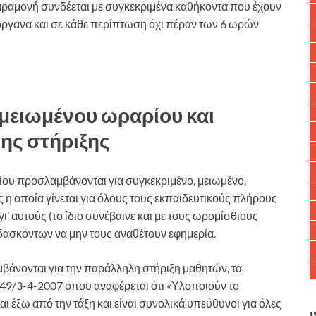
αραμονή συνδέεται με συγκεκριμένα καθήκοντα που έχουν
 όργανα και σε κάθε περίπτωση όχι πέραν των 6 ωρών
ειωμένου ωραρίου και
ης στήριξης
ου προσλαμβάνονται για συγκεκριμένο, μειωμένο,
 η οποία γίνεται για όλους τους εκπαιδευτικούς πλήρους
ι’ αυτούς (το ίδιο συνέβαινε και με τους ωρομίσθιους
δασκόντων να μην τους αναθέτουν εφημερία.
μβάνονται για την παράλληλη στήριξη μαθητών, τα
449/3-4-2007 όπου αναφέρεται ότι «Υλοποιούν το
 έξω από την τάξη και είναι συνολικά υπεύθυνοι για όλες