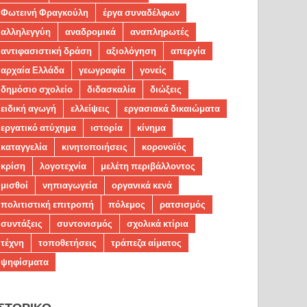
Φωτεινή Φραγκούλη
έργα συναδέλφων
αλληλεγγύη
αναδρομικά
αναπληρωτές
αντιφασιστική δράση
αξιολόγηση
απεργία
αρχαία Ελλάδα
γεωγραφία
γονείς
δημόσιο σχολείο
διδασκαλία
διώξεις
ειδική αγωγή
ελλείψεις
εργασιακά δικαιώματα
εργατικό ατύχημα
ιστορία
κίνημα
καταγγελία
κινητοποιήσεις
κορονοϊός
κρίση
λογοτεχνία
μελέτη περιβάλλοντος
μισθοί
νηπιαγωγεία
οργανικά κενά
πολιτιστική επιτροπή
πόλεμος
ρατσισμός
συντάξεις
συντονισμός
σχολικά κτίρια
τέχνη
τοποθετήσεις
τράπεζα αίματος
ψηφίσματα