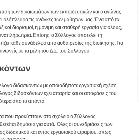
πιση των δικαιωμάτων των εκπαιδευτικών και ο αγώνας
ει ολόπλευρα τις ανάγκες των μαθητών μας. Ένα από τα
ζικοί διορισμοί, η μόνιμη και σταθερή εργασία για όλους,
ναπληρώτρια. Επίσης, ο Σύλλογος αποτελεί τη
ζει κάθε συνάδελφο από αυθαιρεσίες της διοίκησης. Για
ινωνείς με τα μέλη του Δ.Σ. του Συλλόγου.
σκόντων
ύλλογο διδασκόντων με οποιαδήποτε εργασιακή σχέση
λλογος διδασκόντων έχει απαρτία και οι αποφάσεις του
σότερα από τα απόντα.
ατα που προκύπτουν στο σχολείο ο Σύλλογος
θετείται δημόσια για αυτά. Όλες οι συνεδριάσεις των
ς διδακτικού και εντός εργασιακού ωραρίου, όπως
 ΠΔ 79/2017.