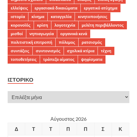
ελλείψεις
εργασιακά δικαιώματα
εργατικό ατύχημα
ιστορία
κίνημα
καταγγελία
κινητοποιήσεις
κορονοϊός
κρίση
λογοτεχνία
μελέτη περιβάλλοντος
μισθοί
νηπιαγωγεία
οργανικά κενά
πολιτιστική επιτροπή
πόλεμος
ρατσισμός
συντάξεις
συντονισμός
σχολικά κτίρια
τέχνη
τοποθετήσεις
τράπεζα αίματος
ψηφίσματα
ΙΣΤΟΡΙΚΌ
Αύγουστος 2026
Δ
Τ
Τ
Π
Π
Σ
Κ