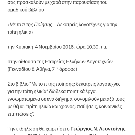
σας προσκαλούν με χαρά στην παρουσίαση του
ομαδικού βιβλίου
«
Με το π της Ποίησης
– Δεκατρείς λογοτέχνες για την
τρίτη ηλικία»
την Κυριακή 4 Νοεμβρίου 2018, ώρα 10.30 π.μ.
στην αίθουσα της Εταιρείας Ελλήνων Λογοτεχνών
ος
(Γενναδίου 8, Αθήνα, 7
όροφος)
Στο βιβλίο “Με το π της ποίησης: δεκατρείς λογοτέχνες
για την τρίτη ηλικία” δώδεκα ποιητικά έργα,
ενσωματωμένα σε ένα διήγημα, συνομιλούν μεταξύ τους
με θέμα: “τρίτη ηλικία και χρόνος: παθήσεις, κοινωνικές
επιπτώσεις”.
Την εκδήλωση θα χαιρετίσει ο
Γεώργιος Ν. Λεοντσίνης
,