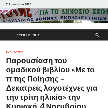
7 Αυγούστου 2026
Α΄ Σύλλογ
ΚΎΡΙΟ ΜΕΝΟΎ
Αθηνών
Εκπαιδευτι
EKΔΗΛΩΣΕΙΣ
Παρουσίαση του
Π.Ε.
ομαδικού βιβλίου «Με το
π της Ποίησης –
Δεκατρείς λογοτέχνες για
την τρίτη ηλικία» την
Κυριακή 4 Νοεμβρίου