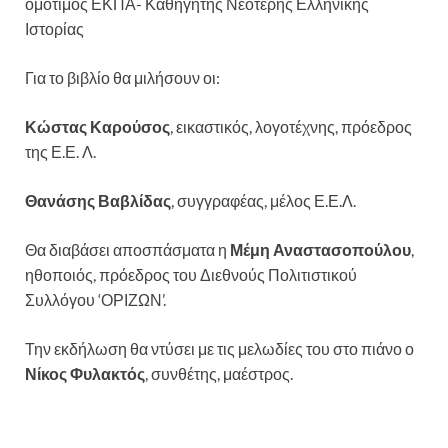
ομότιμος ΕΚΠΑ- Καθηγητής Νεότερης Ελληνικής
Ιστορίας
Για το βιβλίο θα μιλήσουν οι:
Κώστας Καρούσος
, εικαστικός, λογοτέχνης, πρόεδρος
της Ε.Ε. Λ.
Θανάσης Βαβλίδας
, συγγραφέας, μέλος Ε.Ε.Λ.
Θα διαβάσει αποσπάσματα η
Μέμη Αναστασοπούλου
,
ηθοποιός, πρόεδρος του Διεθνούς Πολιτιστικού
Συλλόγου ‘ΟΡΙΖΩΝ’.
Την εκδήλωση θα ντύσει με τις μελωδίες του στο πιάνο ο
Νίκος Φυλακτός
, συνθέτης, μαέστρος.