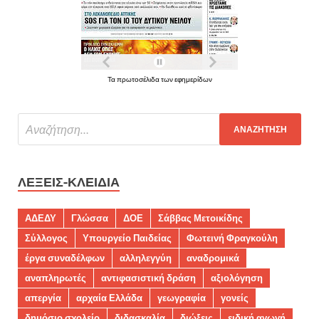
Τα πρωτοσέλιδα των εφημερίδων
ΛΈΞΕΙΣ-ΚΛΕΙΔΙΆ
ΑΔΕΔΥ
Γλώσσα
ΔΟΕ
Σάββας Μετοικίδης
Σύλλογος
Υπουργείο Παιδείας
Φωτεινή Φραγκούλη
έργα συναδέλφων
αλληλεγγύη
αναδρομικά
αναπληρωτές
αντιφασιστική δράση
αξιολόγηση
απεργία
αρχαία Ελλάδα
γεωγραφία
γονείς
δημόσιο σχολείο
διδασκαλία
διώξεις
ειδική αγωγή