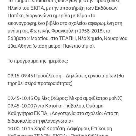
Το Τμήμα Εκπαίδευσης και Αγωγής στην Προσχολική
Ηλικία του ΕΚΠΑ, με την υποστήριξη των Εκδόσεων
Πατάκη, διοργανώνει ημερίδα με θέμα «Το
εικονογραφημένο βιβλίο στο σχολείο» αφιερωμένη στη
μνήμη της Φωτεινής Φραγκούλη (1958-2018), το
Σάββατο 2 Μαρτίου, στο ΤΕΑΠΗ, Νέο Χημείο, Ναυαρίνου
13α, Αθήνα (στάση μετρό: Πανεπιστήμιο).
Το πρόγραμμα της ημερίδας:
09.15-09.45 Προσέλευση – Δηλώσεις εργαστηρίων (θα
τηρηθεί σειρά προτεραιότητας)
09.45-10.45 Ομιλίες (Xώρος: Μικρό αμφιθέατρο μαΝΧ)
09.45-10.00 Άντα Κατσίκη-Γκίβαλου, Ομότιμη
Καθηγήτρια ΕΚΠΑ: «Λογοτεχνία στο σχολείο: Από τη
διδασκαλία στη φιλαναγνωσία»
10.00-10.15 Χαρά Κορτέση-Δαφέρμου, Επίκουρη
Καθηγήτρια ΤΕΑΠΗ, ΕΚΠΑ: «Παιδικό βιβλίο και