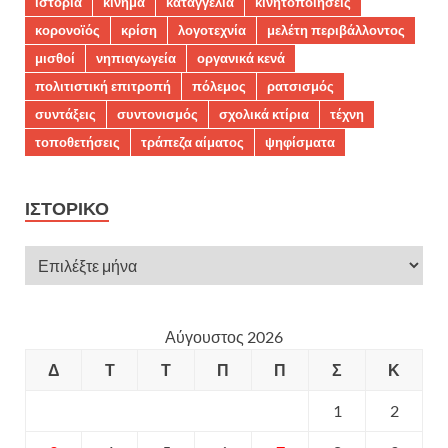
ιστορία
κίνημα
καταγγελία
κινητοποιήσεις
κορονοϊός
κρίση
λογοτεχνία
μελέτη περιβάλλοντος
μισθοί
νηπιαγωγεία
οργανικά κενά
πολιτιστική επιτροπή
πόλεμος
ρατσισμός
συντάξεις
συντονισμός
σχολικά κτίρια
τέχνη
τοποθετήσεις
τράπεζα αίματος
ψηφίσματα
ΙΣΤΟΡΙΚΌ
Αύγουστος 2026
Δ
Τ
Τ
Π
Π
Σ
Κ
1
2