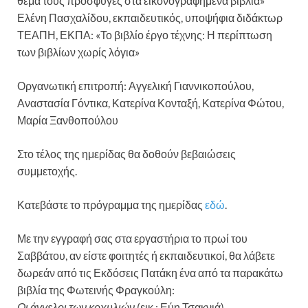
θέμα τους πρόσφυγες στα εικονογραφημένα βιβλία»
Ελένη Πασχαλίδου, εκπαιδευτικός, υποψήφια διδάκτωρ
ΤΕΑΠΗ, ΕΚΠΑ: «Το βιβλίο έργο τέχνης: Η περίπτωση
των βιβλίων χωρίς λόγια»
Οργανωτική επιτροπή: Αγγελική Γιαννικοπούλου,
Αναστασία Γόντικα, Κατερίνα Κονταξή, Κατερίνα Φώτου,
Μαρία Ξανθοπούλου
Στο τέλος της ημερίδας θα δοθούν βεβαιώσεις
συμμετοχής.
Κατεβάστε το πρόγραμμα της ημερίδας
εδώ
.
Με την εγγραφή σας στα εργαστήρια το πρωί του
Σαββάτου, αν είστε φοιτητές ή εκπαιδευτικοί, θα λάβετε
δωρεάν από τις Εκδόσεις Πατάκη ένα από τα παρακάτω
βιβλία της Φωτεινής Φραγκούλη:
Οι άγγελοι των κοχυλιών
(εικ.: Εύη Τσακνιά)