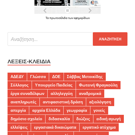
Τα πρωτοσέλιδα των εφημερίδων
ΛΈΞΕΙΣ-ΚΛΕΙΔΙΆ
ΑΔΕΔΥ
Γλώσσα
ΔΟΕ
Σάββας Μετοικίδης
Σύλλογος
Υπουργείο Παιδείας
Φωτεινή Φραγκούλη
έργα συναδέλφων
αλληλεγγύη
αναδρομικά
αναπληρωτές
αντιφασιστική δράση
αξιολόγηση
απεργία
αρχαία Ελλάδα
γεωγραφία
γονείς
δημόσιο σχολείο
διδασκαλία
διώξεις
ειδική αγωγή
ελλείψεις
εργασιακά δικαιώματα
εργατικό ατύχημα