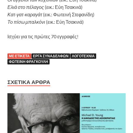
Ελιά στο πέλαγος
(εικ.: Εύη Τσακνιά)
Κατ-γατ-καραγάτ
(εικ.: Φωτεινή Στεφανίδη)
Το πίσω μπαλκόνι
(εικ.: Εύη Τσακνιά)
Ισχύει για τις πρώτες 70 εγγραφές!
ΜΕ ΕΤΙΚΈΤΑ
ΈΡΓΑ ΣΥΝΑΔΈΛΦΩΝ
ΛΟΓΟΤΕΧΝΊΑ
ΦΩΤΕΙΝΉ ΦΡΑΓΚΟΎΛΗ
ΣΧΕΤΙΚΆ ΆΡΘΡΑ