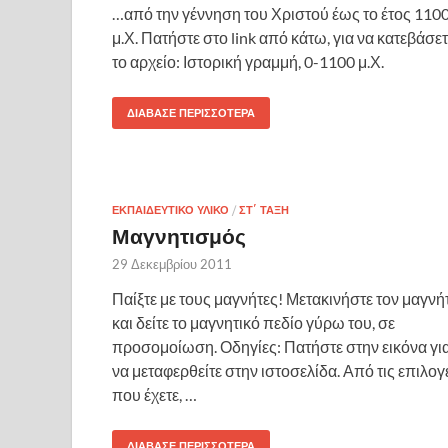
…από την γέννηση του Χριστού έως το έτος 110
μ.Χ. Πατήστε στο link από κάτω, για να κατεβάσετ
το αρχείο: Ιστορική γραμμή, 0-1100 μ.Χ.
ΔΙΆΒΑΣΕ ΠΕΡΙΣΣΌΤΕΡΑ
ΕΚΠΑΙΔΕΥΤΙΚΌ ΥΛΙΚΌ
/
ΣΤ΄ ΤΆΞΗ
Μαγνητισμός
29 Δεκεμβρίου 2011
Παίξτε με τους μαγνήτες! Μετακινήστε τον μαγνή
και δείτε το μαγνητικό πεδίο γύρω του, σε
προσομοίωση. Οδηγίες: Πατήστε στην εικόνα γι
να μεταφερθείτε στην ιστοσελίδα. Από τις επιλογ
που έχετε, …
ΔΙΆΒΑΣΕ ΠΕΡΙΣΣΌΤΕΡΑ