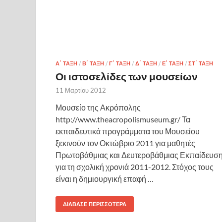
Α΄ ΤΆΞΗ
/
Β΄ ΤΆΞΗ
/
Γ΄ ΤΆΞΗ
/
Δ΄ ΤΆΞΗ
/
Ε΄ ΤΆΞΗ
/
ΣΤ΄ ΤΆΞΗ
Οι ιστοσελίδες των μουσείων
11 Μαρτίου 2012
Μουσείο της Ακρόπολης
http://www.theacropolismuseum.gr/ Τα
εκπαιδευτικά προγράμματα του Μουσείου
ξεκινούν τον Οκτώβριο 2011 για μαθητές
Πρωτοβάθμιας και Δευτεροβάθμιας Εκπαίδευσ
για τη σχολική χρονιά 2011-2012. Στόχος τους
είναι η δημιουργική επαφή …
ΔΙΆΒΑΣΕ ΠΕΡΙΣΣΌΤΕΡΑ