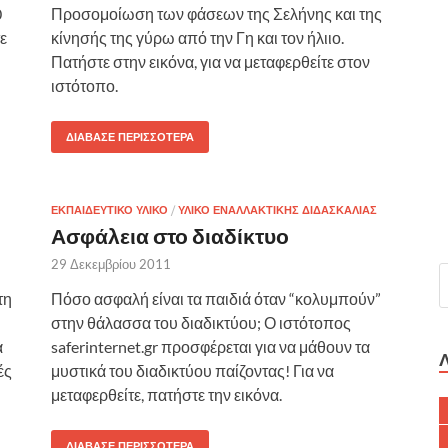
0
Προσομοίωση των φάσεων της Σελήνης και της
ε
κίνησής της γύρω από την Γη και τον ήλιιο.
Πατήστε στην εικόνα, για να μεταφερθείτε στον
ιστότοπο.
ΔΙΆΒΑΣΕ ΠΕΡΙΣΣΌΤΕΡΑ
ΕΚΠΑΙΔΕΥΤΙΚΌ ΥΛΙΚΌ
/
ΥΛΙΚΌ ΕΝΑΛΛΑΚΤΙΚΉΣ ΔΙΔΑΣΚΑΛΊΑΣ
Ασφάλεια στο διαδίκτυο
29 Δεκεμβρίου 2011
τη
Πόσο ασφαλή είναι τα παιδιά όταν “κολυμπούν”
στην θάλασσα του διαδικτύου; Ο ιστότοπος
α
saferinternet.gr προσφέρεται για να μάθουν τα
ές
μυστικά του διαδικτύου παίζοντας! Για να
μεταφερθείτε, πατήστε την εικόνα.
ΔΙΆΒΑΣΕ ΠΕΡΙΣΣΌΤΕΡΑ