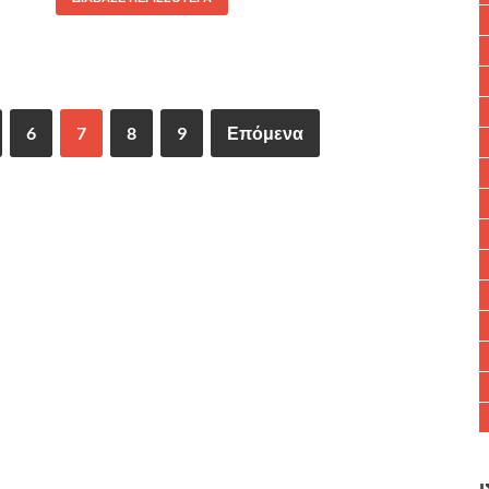
6
7
8
9
Επόμενα