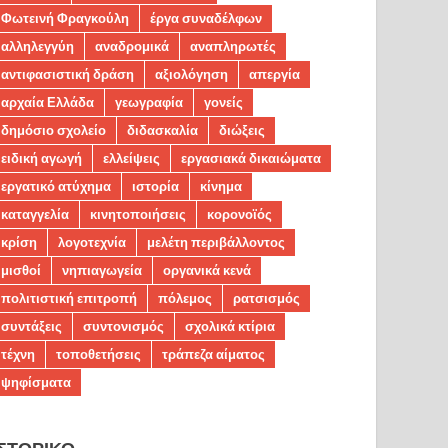
Φωτεινή Φραγκούλη
έργα συναδέλφων
αλληλεγγύη
αναδρομικά
αναπληρωτές
αντιφασιστική δράση
αξιολόγηση
απεργία
αρχαία Ελλάδα
γεωγραφία
γονείς
δημόσιο σχολείο
διδασκαλία
διώξεις
ειδική αγωγή
ελλείψεις
εργασιακά δικαιώματα
εργατικό ατύχημα
ιστορία
κίνημα
καταγγελία
κινητοποιήσεις
κορονοϊός
κρίση
λογοτεχνία
μελέτη περιβάλλοντος
μισθοί
νηπιαγωγεία
οργανικά κενά
πολιτιστική επιτροπή
πόλεμος
ρατσισμός
συντάξεις
συντονισμός
σχολικά κτίρια
τέχνη
τοποθετήσεις
τράπεζα αίματος
ψηφίσματα