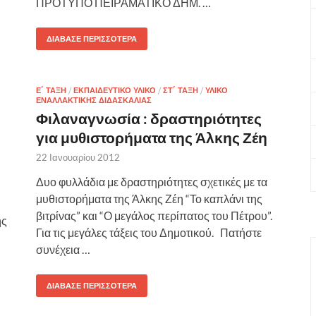
ΠΡΟΤΥΠΟ ΠΕΙΡΑΜΑΤΙΚΟ ΔΗΜ. …
ΔΙΆΒΑΣΕ ΠΕΡΙΣΣΌΤΕΡΑ
Ε΄ ΤΆΞΗ
/
ΕΚΠΑΙΔΕΥΤΙΚΌ ΥΛΙΚΌ
/
ΣΤ΄ ΤΆΞΗ
/
ΥΛΙΚΌ
ΕΝΑΛΛΑΚΤΙΚΉΣ ΔΙΔΑΣΚΑΛΊΑΣ
Φιλαναγνωσία : δραστηριότητες
για μυθιστορήματα της Άλκης Ζέη
22 Ιανουαρίου 2012
Δυο φυλλάδια με δραστηριότητες σχετικές με τα
μυθιστορήματα της Άλκης Ζέη “Το καπλάνι της
βιτρίνας” και “Ο μεγάλος περίπατος του Πέτρου”.
ης
Για τις μεγάλες τάξεις του Δημοτικού. Πατήστε
συνέχεια …
ΔΙΆΒΑΣΕ ΠΕΡΙΣΣΌΤΕΡΑ