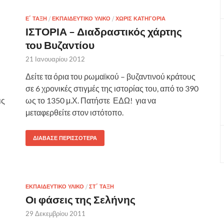
Ε΄ ΤΆΞΗ
/
ΕΚΠΑΙΔΕΥΤΙΚΌ ΥΛΙΚΌ
/
ΧΩΡΊΣ ΚΑΤΗΓΟΡΊΑ
ΙΣΤΟΡΙΑ – Διαδραστικός χάρτης
του Βυζαντίου
21 Ιανουαρίου 2012
Δείτε τα όρια του ρωμαϊκού – βυζαντινού κράτους
σε 6 χρονικές στιγμές της ιστορίας του, από το 390
ις
ως το 1350 μ.Χ. Πατήστε ΕΔΩ! για να
μεταφερθείτε στον ιστότοπο.
ΔΙΆΒΑΣΕ ΠΕΡΙΣΣΌΤΕΡΑ
ΕΚΠΑΙΔΕΥΤΙΚΌ ΥΛΙΚΌ
/
ΣΤ΄ ΤΆΞΗ
Οι φάσεις της Σελήνης
29 Δεκεμβρίου 2011