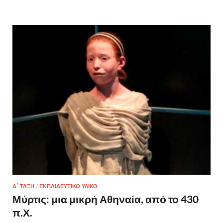
Δ΄ ΤΆΞΗ
/
ΕΚΠΑΙΔΕΥΤΙΚΌ ΥΛΙΚΌ
Μύρτις: μια μικρή Αθηναία, από το 430
π.Χ.