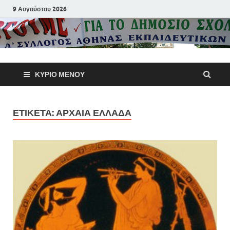
9 Αυγούστου 2026
Α΄ Σύλλογ
ΚΎΡΙΟ ΜΕΝΟΎ
Αθηνών
Εκπαιδευτι
ΕΤΙΚΈΤΑ:
ΑΡΧΑΊΑ ΕΛΛΆΔΑ
Π.Ε.