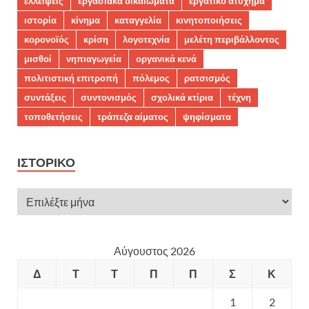
ελλείψεις
εργασιακά δικαιώματα
εργατικό ατύχημα
ιστορία
κίνημα
καταγγελία
κινητοποιήσεις
κορονοϊός
κρίση
λογοτεχνία
μελέτη περιβάλλοντος
μισθοί
νηπιαγωγεία
οργανικά κενά
πολιτιστική επιτροπή
πόλεμος
ρατσισμός
συντάξεις
συντονισμός
σχολικά κτίρια
τέχνη
τοποθετήσεις
τράπεζα αίματος
ψηφίσματα
ΙΣΤΟΡΙΚΌ
Αύγουστος 2026
Δ
Τ
Τ
Π
Π
Σ
Κ
1
2