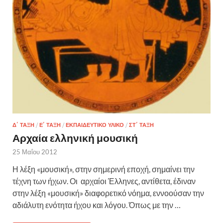
Δ΄ ΤΆΞΗ
/
Ε΄ ΤΆΞΗ
/
ΕΚΠΑΙΔΕΥΤΙΚΌ ΥΛΙΚΌ
/
ΣΤ΄ ΤΆΞΗ
Αρχαία ελληνική μουσική
25 Μαΐου 2012
Η λέξη «μουσική», στην σημερινή εποχή, σημαίνει την
τέχνη των ήχων. Οι αρχαίοι Έλληνες, αντίθετα, έδιναν
στην λέξη «μουσική» διαφορετικό νόημα, εννοούσαν την
αδιάλυτη ενότητα ήχου και λόγου. Όπως με την …