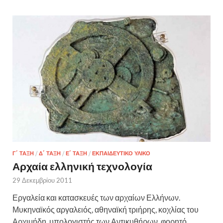
Γ΄ ΤΆΞΗ
/
Δ΄ ΤΆΞΗ
/
Ε΄ ΤΆΞΗ
/
ΕΚΠΑΙΔΕΥΤΙΚΌ ΥΛΙΚΌ
Αρχαία ελληνική τεχνολογία
29 Δεκεμβρίου 2011
Εργαλεία και κατασκευές των αρχαίων Ελλήνων.
Μυκηναϊκός αργαλειός, αθηναϊκή τριήρης, κοχλίας του
Αρχιμήδη, υπολογιστής των Αντικυθήρων, φορητό