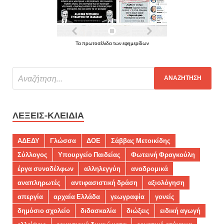
Τα πρωτοσέλιδα των εφημερίδων
ΛΈΞΕΙΣ-ΚΛΕΙΔΙΆ
ΑΔΕΔΥ
Γλώσσα
ΔΟΕ
Σάββας Μετοικίδης
Σύλλογος
Υπουργείο Παιδείας
Φωτεινή Φραγκούλη
έργα συναδέλφων
αλληλεγγύη
αναδρομικά
αναπληρωτές
αντιφασιστική δράση
αξιολόγηση
απεργία
αρχαία Ελλάδα
γεωγραφία
γονείς
δημόσιο σχολείο
διδασκαλία
διώξεις
ειδική αγωγή