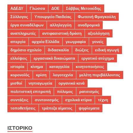
ΑΔΕΔΥ
Γλώσσα
ΔΟΕ
Σάββας Μετοικίδης
Σύλλογος
Υπουργείο Παιδείας
Φωτεινή Φραγκούλη
έργα συναδέλφων
αλληλεγγύη
αναδρομικά
αναπληρωτές
αντιφασιστική δράση
αξιολόγηση
απεργία
αρχαία Ελλάδα
γεωγραφία
γονείς
δημόσιο σχολείο
διδασκαλία
διώξεις
ειδική αγωγή
ελλείψεις
εργασιακά δικαιώματα
εργατικό ατύχημα
ιστορία
κίνημα
καταγγελία
κινητοποιήσεις
κορονοϊός
κρίση
λογοτεχνία
μελέτη περιβάλλοντος
μισθοί
νηπιαγωγεία
οργανικά κενά
πολιτιστική επιτροπή
πόλεμος
ρατσισμός
συντάξεις
συντονισμός
σχολικά κτίρια
τέχνη
τοποθετήσεις
τράπεζα αίματος
ψηφίσματα
ΙΣΤΟΡΙΚΌ