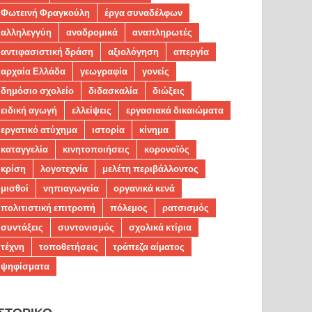
Φωτεινή Φραγκούλη
έργα συναδέλφων
αλληλεγγύη
αναδρομικά
αναπληρωτές
αντιφασιστική δράση
αξιολόγηση
απεργία
αρχαία Ελλάδα
γεωγραφία
γονείς
δημόσιο σχολείο
διδασκαλία
διώξεις
ειδική αγωγή
ελλείψεις
εργασιακά δικαιώματα
εργατικό ατύχημα
ιστορία
κίνημα
καταγγελία
κινητοποιήσεις
κορονοϊός
κρίση
λογοτεχνία
μελέτη περιβάλλοντος
μισθοί
νηπιαγωγεία
οργανικά κενά
πολιτιστική επιτροπή
πόλεμος
ρατσισμός
συντάξεις
συντονισμός
σχολικά κτίρια
τέχνη
τοποθετήσεις
τράπεζα αίματος
ψηφίσματα