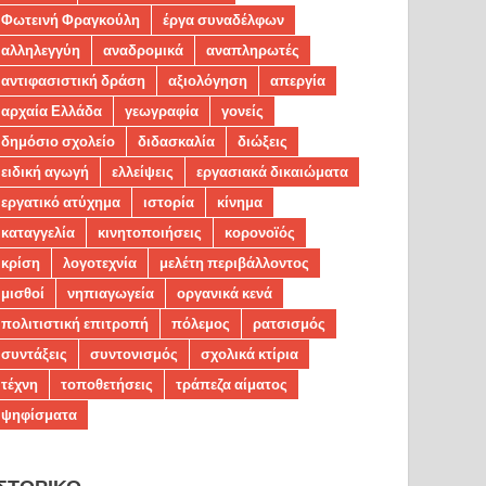
Φωτεινή Φραγκούλη
έργα συναδέλφων
αλληλεγγύη
αναδρομικά
αναπληρωτές
αντιφασιστική δράση
αξιολόγηση
απεργία
αρχαία Ελλάδα
γεωγραφία
γονείς
δημόσιο σχολείο
διδασκαλία
διώξεις
ειδική αγωγή
ελλείψεις
εργασιακά δικαιώματα
εργατικό ατύχημα
ιστορία
κίνημα
καταγγελία
κινητοποιήσεις
κορονοϊός
κρίση
λογοτεχνία
μελέτη περιβάλλοντος
μισθοί
νηπιαγωγεία
οργανικά κενά
πολιτιστική επιτροπή
πόλεμος
ρατσισμός
συντάξεις
συντονισμός
σχολικά κτίρια
τέχνη
τοποθετήσεις
τράπεζα αίματος
ψηφίσματα