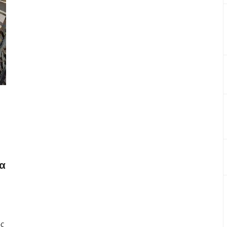
τα
ός