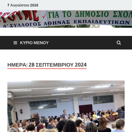
7 Αυγούστου 2026
Α΄ Σύλλογ
ΚΎΡΙΟ ΜΕΝΟΎ
Αθηνών
Εκπαιδευτι
ΗΜΈΡΑ:
28 ΣΕΠΤΕΜΒΡΊΟΥ 2024
Π.Ε.