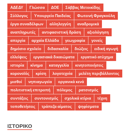
ΑΔΕΔΥ
Γλώσσα
ΔΟΕ
Σάββας Μετοικίδης
Σύλλογος
Υπουργείο Παιδείας
Φωτεινή Φραγκούλη
έργα συναδέλφων
αλληλεγγύη
αναδρομικά
αναπληρωτές
αντιφασιστική δράση
αξιολόγηση
απεργία
αρχαία Ελλάδα
γεωγραφία
γονείς
δημόσιο σχολείο
διδασκαλία
διώξεις
ειδική αγωγή
ελλείψεις
εργασιακά δικαιώματα
εργατικό ατύχημα
ιστορία
κίνημα
καταγγελία
κινητοποιήσεις
κορονοϊός
κρίση
λογοτεχνία
μελέτη περιβάλλοντος
μισθοί
νηπιαγωγεία
οργανικά κενά
πολιτιστική επιτροπή
πόλεμος
ρατσισμός
συντάξεις
συντονισμός
σχολικά κτίρια
τέχνη
τοποθετήσεις
τράπεζα αίματος
ψηφίσματα
ΙΣΤΟΡΙΚΌ