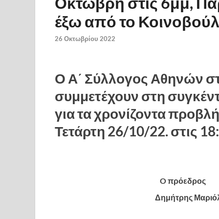
Οκτώβρη στις 6μμ, Π
έξω από το Κοινοβούλ
26 Οκτωβρίου 2022
Ο Α΄ Σύλλογος Αθηνών στη
συμμετέχουν στη συγκέν
για τα χρονίζοντα προβλή
Τετάρτη 26/10/22. στις 18
O πρόεδρος
Δημήτρης Μαρι