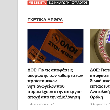
ΜΕ ΕΤΙΚΈΤΑ
ΕΙΔΙΚΉ ΑΓΩΓΉ
ΣΎΛΛΟΓΟΣ
ΣΧΕΤΙΚΆ ΆΡΘΡΑ
ΔΟΕ: Για τις αποφάσεις
ΔΟΕ: Για τ
ακύρωσης των καθαιρέσεων
αποφάσει
προϊσταμένων
διωκόμενο
νηπιαγωγείων που
εκπαιδευτ
συμμετέχουν στην απεργία-
Ανατολική
αποχή από την αξιολόγηση
Θράκη
3 Αυγούστου 2026
3 Αυγούστου