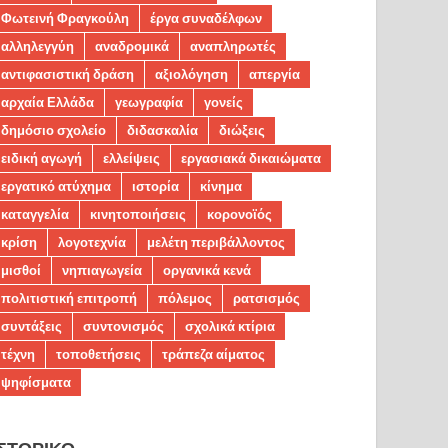
Φωτεινή Φραγκούλη
έργα συναδέλφων
αλληλεγγύη
αναδρομικά
αναπληρωτές
αντιφασιστική δράση
αξιολόγηση
απεργία
αρχαία Ελλάδα
γεωγραφία
γονείς
δημόσιο σχολείο
διδασκαλία
διώξεις
ειδική αγωγή
ελλείψεις
εργασιακά δικαιώματα
εργατικό ατύχημα
ιστορία
κίνημα
καταγγελία
κινητοποιήσεις
κορονοϊός
κρίση
λογοτεχνία
μελέτη περιβάλλοντος
μισθοί
νηπιαγωγεία
οργανικά κενά
πολιτιστική επιτροπή
πόλεμος
ρατσισμός
συντάξεις
συντονισμός
σχολικά κτίρια
τέχνη
τοποθετήσεις
τράπεζα αίματος
ψηφίσματα