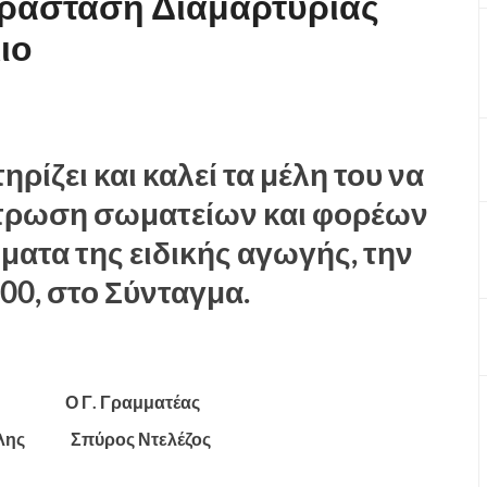
αράσταση Διαμαρτυρίας
ιο
ρίζει και καλεί τα μέλη του να
τρωση σωματείων και φορέων
ματα της ειδικής αγωγής, την
:00, στο Σύνταγμα.
 Ο Γ. Γραμματέας
όλης Σπύρος Ντελέζος