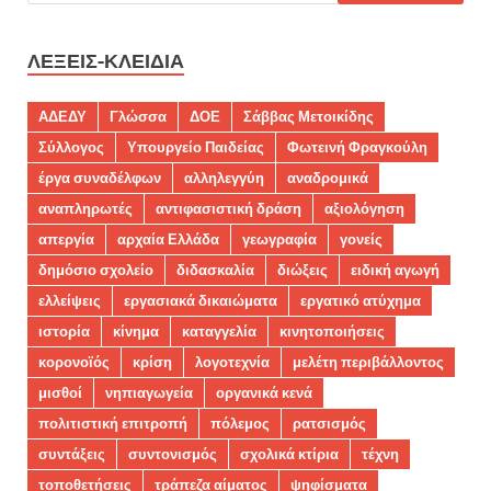
ΛΈΞΕΙΣ-ΚΛΕΙΔΙΆ
ΑΔΕΔΥ
Γλώσσα
ΔΟΕ
Σάββας Μετοικίδης
Σύλλογος
Υπουργείο Παιδείας
Φωτεινή Φραγκούλη
έργα συναδέλφων
αλληλεγγύη
αναδρομικά
αναπληρωτές
αντιφασιστική δράση
αξιολόγηση
απεργία
αρχαία Ελλάδα
γεωγραφία
γονείς
δημόσιο σχολείο
διδασκαλία
διώξεις
ειδική αγωγή
ελλείψεις
εργασιακά δικαιώματα
εργατικό ατύχημα
ιστορία
κίνημα
καταγγελία
κινητοποιήσεις
κορονοϊός
κρίση
λογοτεχνία
μελέτη περιβάλλοντος
μισθοί
νηπιαγωγεία
οργανικά κενά
πολιτιστική επιτροπή
πόλεμος
ρατσισμός
συντάξεις
συντονισμός
σχολικά κτίρια
τέχνη
τοποθετήσεις
τράπεζα αίματος
ψηφίσματα