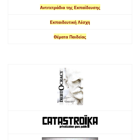
Αντιτετράδια της Εκπαίδευσης
Εκπαιδευτική Λέσχη
Θέματα Παιδείας