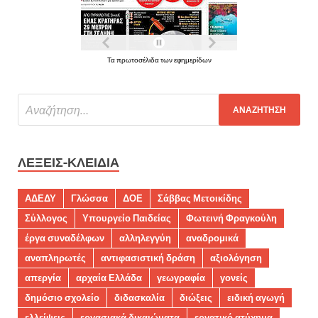
Τα πρωτοσέλιδα των εφημερίδων
ΛΈΞΕΙΣ-ΚΛΕΙΔΙΆ
ΑΔΕΔΥ
Γλώσσα
ΔΟΕ
Σάββας Μετοικίδης
Σύλλογος
Υπουργείο Παιδείας
Φωτεινή Φραγκούλη
έργα συναδέλφων
αλληλεγγύη
αναδρομικά
αναπληρωτές
αντιφασιστική δράση
αξιολόγηση
απεργία
αρχαία Ελλάδα
γεωγραφία
γονείς
δημόσιο σχολείο
διδασκαλία
διώξεις
ειδική αγωγή
ελλείψεις
εργασιακά δικαιώματα
εργατικό ατύχημα