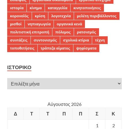
ιστορία
κίνημα
καταγγελία
κινητοποιήσεις
κορονοϊός
κρίση
λογοτεχνία
μελέτη περιβάλλοντος
μισθοί
νηπιαγωγεία
οργανικά κενά
πολιτιστική επιτροπή
πόλεμος
ρατσισμός
συντάξεις
συντονισμός
σχολικά κτίρια
τέχνη
τοποθετήσεις
τράπεζα αίματος
ψηφίσματα
ΙΣΤΟΡΙΚΌ
Αύγουστος 2026
Δ
Τ
Τ
Π
Π
Σ
Κ
1
2