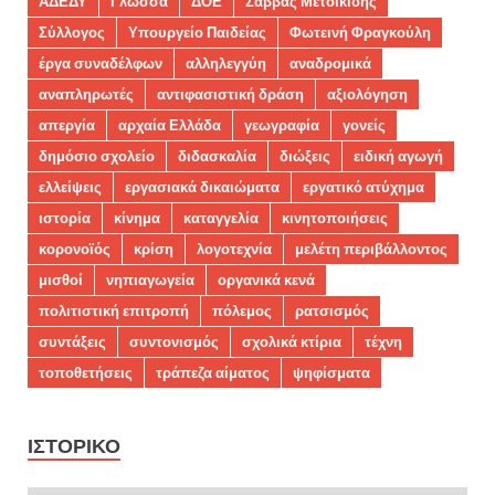
ΑΔΕΔΥ
Γλώσσα
ΔΟΕ
Σάββας Μετοικίδης
Σύλλογος
Υπουργείο Παιδείας
Φωτεινή Φραγκούλη
έργα συναδέλφων
αλληλεγγύη
αναδρομικά
αναπληρωτές
αντιφασιστική δράση
αξιολόγηση
απεργία
αρχαία Ελλάδα
γεωγραφία
γονείς
δημόσιο σχολείο
διδασκαλία
διώξεις
ειδική αγωγή
ελλείψεις
εργασιακά δικαιώματα
εργατικό ατύχημα
ιστορία
κίνημα
καταγγελία
κινητοποιήσεις
κορονοϊός
κρίση
λογοτεχνία
μελέτη περιβάλλοντος
μισθοί
νηπιαγωγεία
οργανικά κενά
πολιτιστική επιτροπή
πόλεμος
ρατσισμός
συντάξεις
συντονισμός
σχολικά κτίρια
τέχνη
τοποθετήσεις
τράπεζα αίματος
ψηφίσματα
ΙΣΤΟΡΙΚΌ