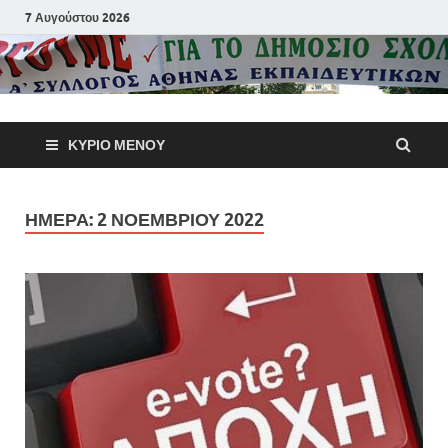
7 Αυγούστου 2026
Α΄ Σύλλογ
ΚΎΡΙΟ ΜΕΝΟΎ
Αθηνών
Εκπαιδευτι
ΗΜΈΡΑ:
2 ΝΟΕΜΒΡΊΟΥ 2022
Π.Ε.