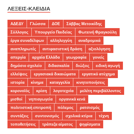
ΛΈΞΕΙΣ-ΚΛΕΙΔΙΆ
ΑΔΕΔΥ
Γλώσσα
ΔΟΕ
Σάββας Μετοικίδης
Σύλλογος
Υπουργείο Παιδείας
Φωτεινή Φραγκούλη
έργα συναδέλφων
αλληλεγγύη
αναδρομικά
αναπληρωτές
αντιφασιστική δράση
αξιολόγηση
απεργία
αρχαία Ελλάδα
γεωγραφία
γονείς
δημόσιο σχολείο
διδασκαλία
διώξεις
ειδική αγωγή
ελλείψεις
εργασιακά δικαιώματα
εργατικό ατύχημα
ιστορία
κίνημα
καταγγελία
κινητοποιήσεις
κορονοϊός
κρίση
λογοτεχνία
μελέτη περιβάλλοντος
μισθοί
νηπιαγωγεία
οργανικά κενά
πολιτιστική επιτροπή
πόλεμος
ρατσισμός
συντάξεις
συντονισμός
σχολικά κτίρια
τέχνη
τοποθετήσεις
τράπεζα αίματος
ψηφίσματα