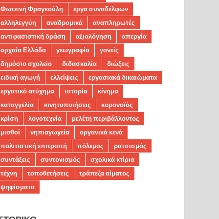
Φωτεινή Φραγκούλη
έργα συναδέλφων
αλληλεγγύη
αναδρομικά
αναπληρωτές
αντιφασιστική δράση
αξιολόγηση
απεργία
αρχαία Ελλάδα
γεωγραφία
γονείς
δημόσιο σχολείο
διδασκαλία
διώξεις
ειδική αγωγή
ελλείψεις
εργασιακά δικαιώματα
εργατικό ατύχημα
ιστορία
κίνημα
καταγγελία
κινητοποιήσεις
κορονοϊός
κρίση
λογοτεχνία
μελέτη περιβάλλοντος
μισθοί
νηπιαγωγεία
οργανικά κενά
πολιτιστική επιτροπή
πόλεμος
ρατσισμός
συντάξεις
συντονισμός
σχολικά κτίρια
τέχνη
τοποθετήσεις
τράπεζα αίματος
ψηφίσματα