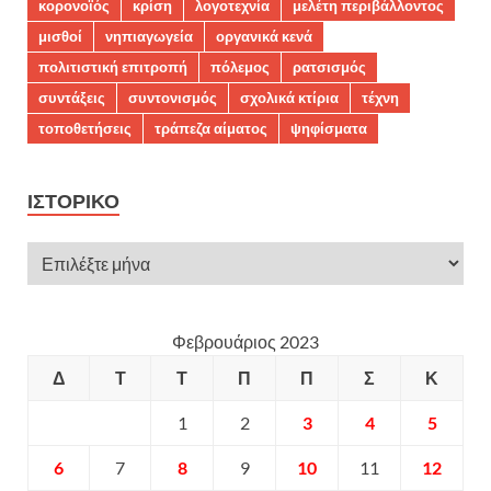
κορονοϊός
κρίση
λογοτεχνία
μελέτη περιβάλλοντος
μισθοί
νηπιαγωγεία
οργανικά κενά
πολιτιστική επιτροπή
πόλεμος
ρατσισμός
συντάξεις
συντονισμός
σχολικά κτίρια
τέχνη
τοποθετήσεις
τράπεζα αίματος
ψηφίσματα
ΙΣΤΟΡΙΚΌ
Φεβρουάριος 2023
Δ
Τ
Τ
Π
Π
Σ
Κ
1
2
3
4
5
6
7
8
9
10
11
12