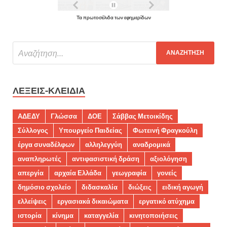
Τα πρωτοσέλιδα των εφημερίδων
ΛΈΞΕΙΣ-ΚΛΕΙΔΙΆ
ΑΔΕΔΥ
Γλώσσα
ΔΟΕ
Σάββας Μετοικίδης
Σύλλογος
Υπουργείο Παιδείας
Φωτεινή Φραγκούλη
έργα συναδέλφων
αλληλεγγύη
αναδρομικά
αναπληρωτές
αντιφασιστική δράση
αξιολόγηση
απεργία
αρχαία Ελλάδα
γεωγραφία
γονείς
δημόσιο σχολείο
διδασκαλία
διώξεις
ειδική αγωγή
ελλείψεις
εργασιακά δικαιώματα
εργατικό ατύχημα
ιστορία
κίνημα
καταγγελία
κινητοποιήσεις