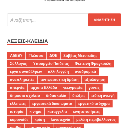
ΛΈΞΕΙΣ-ΚΛΕΙΔΙΆ
ΑΔΕΔΥ
Γλώσσα
ΔΟΕ
Σάββας Μετοικίδης
Σύλλογος
Υπουργείο Παιδείας
Φωτεινή Φραγκούλη
έργα συναδέλφων
αλληλεγγύη
αναδρομικά
αναπληρωτές
αντιφασιστική δράση
αξιολόγηση
απεργία
αρχαία Ελλάδα
γεωγραφία
γονείς
δημόσιο σχολείο
διδασκαλία
διώξεις
ειδική αγωγή
ελλείψεις
εργασιακά δικαιώματα
εργατικό ατύχημα
ιστορία
κίνημα
καταγγελία
κινητοποιήσεις
κορονοϊός
κρίση
λογοτεχνία
μελέτη περιβάλλοντος
μισθοί
νηπιαγωγεία
οργανικά κενά