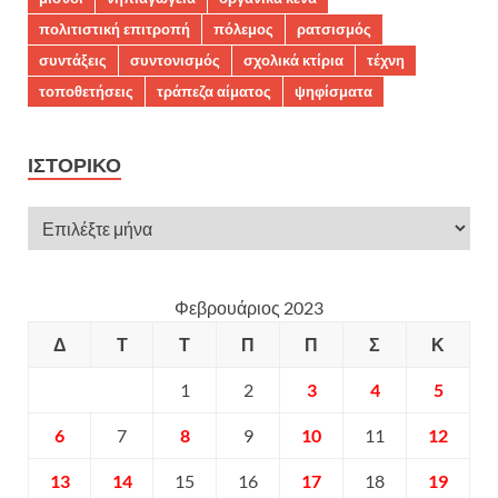
πολιτιστική επιτροπή
πόλεμος
ρατσισμός
συντάξεις
συντονισμός
σχολικά κτίρια
τέχνη
τοποθετήσεις
τράπεζα αίματος
ψηφίσματα
ΙΣΤΟΡΙΚΌ
Φεβρουάριος 2023
Δ
Τ
Τ
Π
Π
Σ
Κ
1
2
3
4
5
6
7
8
9
10
11
12
13
14
15
16
17
18
19