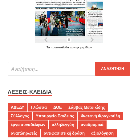
Τα πρωτοσέλιδα των εφημερίδων
ΛΈΞΕΙΣ-ΚΛΕΙΔΙΆ
ΑΔΕΔΥ
Γλώσσα
ΔΟΕ
Σάββας Μετοικίδης
Σύλλογος
Υπουργείο Παιδείας
Φωτεινή Φραγκούλη
έργα συναδέλφων
αλληλεγγύη
αναδρομικά
αναπληρωτές
αντιφασιστική δράση
αξιολόγηση