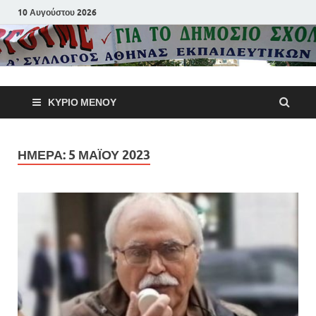
10 Αυγούστου 2026
Α΄ Σύλλογ
ΚΎΡΙΟ ΜΕΝΟΎ
Αθηνών
Εκπαιδευτι
ΗΜΈΡΑ:
5 ΜΑΪ́ΟΥ 2023
Π.Ε.