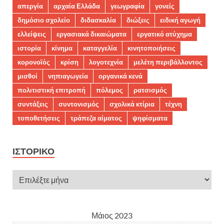
απεργία
αρχαία Ελλάδα
γεωγραφία
γονείς
δημόσιο σχολείο
διδασκαλία
διώξεις
ειδική αγωγή
ελλείψεις
εργασιακά δικαιώματα
εργατικό ατύχημα
ιστορία
κίνημα
καταγγελία
κινητοποιήσεις
κορονοϊός
κρίση
λογοτεχνία
μελέτη περιβάλλοντος
μισθοί
νηπιαγωγεία
οργανικά κενά
πολιτιστική επιτροπή
πόλεμος
ρατσισμός
συντάξεις
συντονισμός
σχολικά κτίρια
τέχνη
τοποθετήσεις
τράπεζα αίματος
ψηφίσματα
ΙΣΤΟΡΙΚΌ
Μάιος 2023