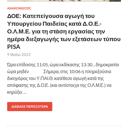
ΑΝΑΚΟΙΝΩΣΕΙΣ
ΔΟΕ: Κατεπείγουσα αγωγή του
Υπουργείου Παιδείας κατά Δ.Ο.Ε.-
Ο.Λ.Μ.Ε. για τη στάση εργασίας την
ημέρα διεξαγωγής των εξετάσεων τύπου
PISA
9 Μαΐου 2023
Ώρα επίδοσης 11:05, ώρα εκδίκασης 13:30…δημοκρατία
ώρα μηδέν Σήμερα, στις 10:06 η πληρεξούσια
δικηγόρος του Υ.ΠΑΙ.Θ. κατέθεσε αγωγή κατά της
απόφασης της Δ.Ο.Ε. (και αντίστοιχα της Ο.Λ.Μ.Ε.) να
κηρύξει …
ΔΙΆΒΑΣΕ ΠΕΡΙΣΣΌΤΕΡΑ