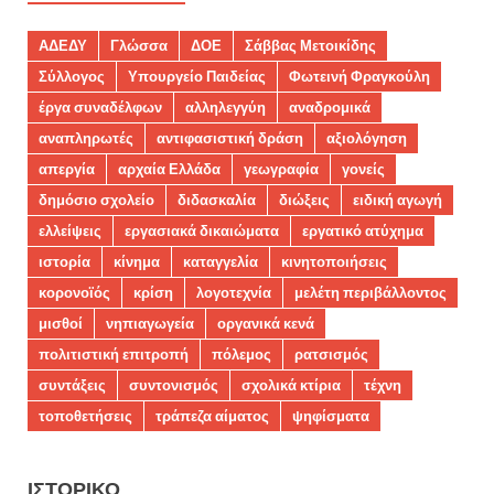
ΑΔΕΔΥ
Γλώσσα
ΔΟΕ
Σάββας Μετοικίδης
Σύλλογος
Υπουργείο Παιδείας
Φωτεινή Φραγκούλη
έργα συναδέλφων
αλληλεγγύη
αναδρομικά
αναπληρωτές
αντιφασιστική δράση
αξιολόγηση
απεργία
αρχαία Ελλάδα
γεωγραφία
γονείς
δημόσιο σχολείο
διδασκαλία
διώξεις
ειδική αγωγή
ελλείψεις
εργασιακά δικαιώματα
εργατικό ατύχημα
ιστορία
κίνημα
καταγγελία
κινητοποιήσεις
κορονοϊός
κρίση
λογοτεχνία
μελέτη περιβάλλοντος
μισθοί
νηπιαγωγεία
οργανικά κενά
πολιτιστική επιτροπή
πόλεμος
ρατσισμός
συντάξεις
συντονισμός
σχολικά κτίρια
τέχνη
τοποθετήσεις
τράπεζα αίματος
ψηφίσματα
ΙΣΤΟΡΙΚΌ