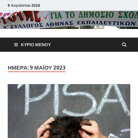
9 Αυγούστου 2026
Α΄ Σύλλογ
ΚΎΡΙΟ ΜΕΝΟΎ
Αθηνών
Εκπαιδευτι
ΗΜΈΡΑ:
9 ΜΑΪ́ΟΥ 2023
Π.Ε.