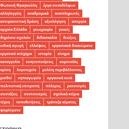
Φωτεινή Φραγκούλη
έργα συναδέλφων
αλληλεγγύη
αναδρομικά
αναπληρωτές
αντιφασιστική δράση
αξιολόγηση
απεργία
αρχαία Ελλάδα
γεωγραφία
γονείς
δημόσιο σχολείο
διδασκαλία
διώξεις
ειδική αγωγή
ελλείψεις
εργασιακά δικαιώματα
εργατικό ατύχημα
ιστορία
κίνημα
καταγγελία
κινητοποιήσεις
κορονοϊός
κρίση
λογοτεχνία
μελέτη περιβάλλοντος
μισθοί
νηπιαγωγεία
οργανικά κενά
πολιτιστική επιτροπή
πόλεμος
ρατσισμός
συντάξεις
συντονισμός
σχολικά κτίρια
τέχνη
τοποθετήσεις
τράπεζα αίματος
ψηφίσματα