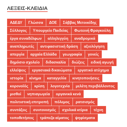
ΛΈΞΕΙΣ-ΚΛΕΙΔΙΆ
ΑΔΕΔΥ
Γλώσσα
ΔΟΕ
Σάββας Μετοικίδης
Σύλλογος
Υπουργείο Παιδείας
Φωτεινή Φραγκούλη
έργα συναδέλφων
αλληλεγγύη
αναδρομικά
αναπληρωτές
αντιφασιστική δράση
αξιολόγηση
απεργία
αρχαία Ελλάδα
γεωγραφία
γονείς
δημόσιο σχολείο
διδασκαλία
διώξεις
ειδική αγωγή
ελλείψεις
εργασιακά δικαιώματα
εργατικό ατύχημα
ιστορία
κίνημα
καταγγελία
κινητοποιήσεις
κορονοϊός
κρίση
λογοτεχνία
μελέτη περιβάλλοντος
μισθοί
νηπιαγωγεία
οργανικά κενά
πολιτιστική επιτροπή
πόλεμος
ρατσισμός
συντάξεις
συντονισμός
σχολικά κτίρια
τέχνη
τοποθετήσεις
τράπεζα αίματος
ψηφίσματα