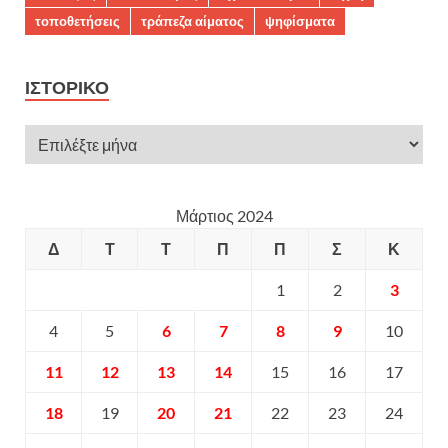
τοποθετήσεις
τράπεζα αίματος
ψηφίσματα
ΙΣΤΟΡΙΚΌ
Μάρτιος 2024
Δ
Τ
Τ
Π
Π
Σ
Κ
1
2
3
4
5
6
7
8
9
10
11
12
13
14
15
16
17
18
19
20
21
22
23
24