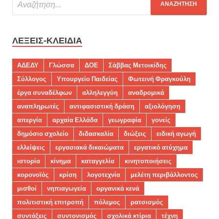
ΛΈΞΕΙΣ-ΚΛΕΙΔΙΆ
ΑΔΕΔΥ
Γλώσσα
ΔΟΕ
Σάββας Μετοικίδης
Σύλλογος
Υπουργείο Παιδείας
Φωτεινή Φραγκούλη
έργα συναδέλφων
αλληλεγγύη
αναδρομικά
αναπληρωτές
αντιφασιστική δράση
αξιολόγηση
απεργία
αρχαία Ελλάδα
γεωγραφία
γονείς
δημόσιο σχολείο
διδασκαλία
διώξεις
ειδική αγωγή
ελλείψεις
εργασιακά δικαιώματα
εργατικό ατύχημα
ιστορία
κίνημα
καταγγελία
κινητοποιήσεις
κορονοϊός
κρίση
λογοτεχνία
μελέτη περιβάλλοντος
μισθοί
νηπιαγωγεία
οργανικά κενά
πολιτιστική επιτροπή
πόλεμος
ρατσισμός
συντάξεις
συντονισμός
σχολικά κτίρια
τέχνη