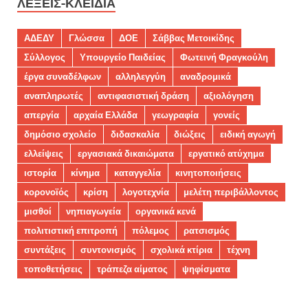
ΛΈΞΕΙΣ-ΚΛΕΙΔΙΆ
ΑΔΕΔΥ
Γλώσσα
ΔΟΕ
Σάββας Μετοικίδης
Σύλλογος
Υπουργείο Παιδείας
Φωτεινή Φραγκούλη
έργα συναδέλφων
αλληλεγγύη
αναδρομικά
αναπληρωτές
αντιφασιστική δράση
αξιολόγηση
απεργία
αρχαία Ελλάδα
γεωγραφία
γονείς
δημόσιο σχολείο
διδασκαλία
διώξεις
ειδική αγωγή
ελλείψεις
εργασιακά δικαιώματα
εργατικό ατύχημα
ιστορία
κίνημα
καταγγελία
κινητοποιήσεις
κορονοϊός
κρίση
λογοτεχνία
μελέτη περιβάλλοντος
μισθοί
νηπιαγωγεία
οργανικά κενά
πολιτιστική επιτροπή
πόλεμος
ρατσισμός
συντάξεις
συντονισμός
σχολικά κτίρια
τέχνη
τοποθετήσεις
τράπεζα αίματος
ψηφίσματα