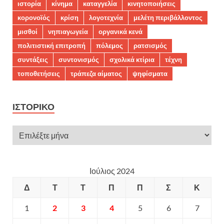
ιστορία
κίνημα
καταγγελία
κινητοποιήσεις
κορονοϊός
κρίση
λογοτεχνία
μελέτη περιβάλλοντος
μισθοί
νηπιαγωγεία
οργανικά κενά
πολιτιστική επιτροπή
πόλεμος
ρατσισμός
συντάξεις
συντονισμός
σχολικά κτίρια
τέχνη
τοποθετήσεις
τράπεζα αίματος
ψηφίσματα
ΙΣΤΟΡΙΚΌ
Ιούλιος 2024
Δ
Τ
Τ
Π
Π
Σ
Κ
1
2
3
4
5
6
7