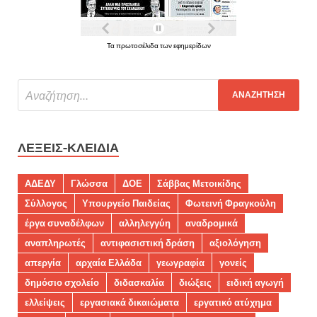
Τα πρωτοσέλιδα των εφημερίδων
ΛΈΞΕΙΣ-ΚΛΕΙΔΙΆ
ΑΔΕΔΥ
Γλώσσα
ΔΟΕ
Σάββας Μετοικίδης
Σύλλογος
Υπουργείο Παιδείας
Φωτεινή Φραγκούλη
έργα συναδέλφων
αλληλεγγύη
αναδρομικά
αναπληρωτές
αντιφασιστική δράση
αξιολόγηση
απεργία
αρχαία Ελλάδα
γεωγραφία
γονείς
δημόσιο σχολείο
διδασκαλία
διώξεις
ειδική αγωγή
ελλείψεις
εργασιακά δικαιώματα
εργατικό ατύχημα