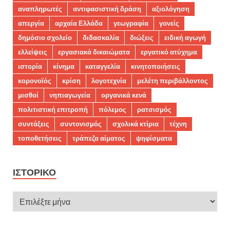
αναπληρωτές
αντιφασιστική δράση
αξιολόγηση
απεργία
αρχαία Ελλάδα
γεωγραφία
γονείς
δημόσιο σχολείο
διδασκαλία
διώξεις
ειδική αγωγή
ελλείψεις
εργασιακά δικαιώματα
εργατικό ατύχημα
ιστορία
κίνημα
καταγγελία
κινητοποιήσεις
κορονοϊός
κρίση
λογοτεχνία
μελέτη περιβάλλοντος
μισθοί
νηπιαγωγεία
οργανικά κενά
πολιτιστική επιτροπή
πόλεμος
ρατσισμός
συντάξεις
συντονισμός
σχολικά κτίρια
τέχνη
τοποθετήσεις
τράπεζα αίματος
ψηφίσματα
ΙΣΤΟΡΙΚΌ