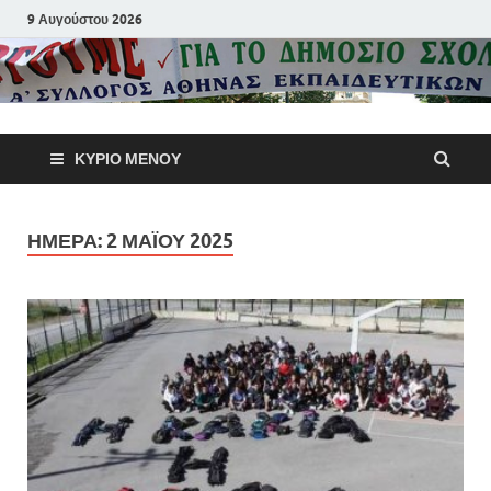
9 Αυγούστου 2026
Α΄ Σύλλογ
ΚΎΡΙΟ ΜΕΝΟΎ
Αθηνών
Εκπαιδευτι
ΗΜΈΡΑ:
2 ΜΑΪ́ΟΥ 2025
Π.Ε.