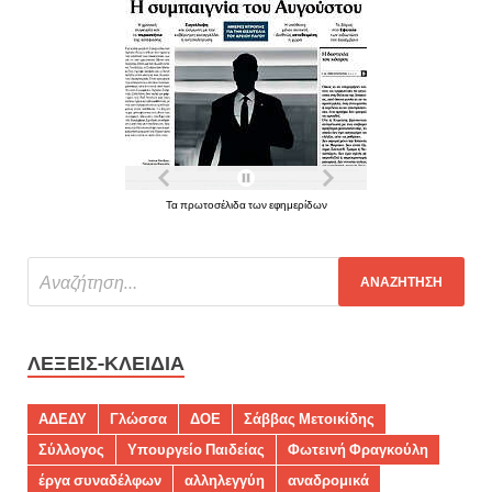
Τα πρωτοσέλιδα των εφημερίδων
ΛΈΞΕΙΣ-ΚΛΕΙΔΙΆ
ΑΔΕΔΥ
Γλώσσα
ΔΟΕ
Σάββας Μετοικίδης
Σύλλογος
Υπουργείο Παιδείας
Φωτεινή Φραγκούλη
έργα συναδέλφων
αλληλεγγύη
αναδρομικά