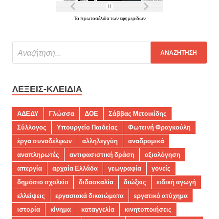
Τα πρωτοσέλιδα των εφημερίδων
ΛΈΞΕΙΣ-ΚΛΕΙΔΙΆ
ΑΔΕΔΥ
Γλώσσα
ΔΟΕ
Σάββας Μετοικίδης
Σύλλογος
Υπουργείο Παιδείας
Φωτεινή Φραγκούλη
έργα συναδέλφων
αλληλεγγύη
αναδρομικά
αναπληρωτές
αντιφασιστική δράση
αξιολόγηση
απεργία
αρχαία Ελλάδα
γεωγραφία
γονείς
δημόσιο σχολείο
διδασκαλία
διώξεις
ειδική αγωγή
ελλείψεις
εργασιακά δικαιώματα
εργατικό ατύχημα
ιστορία
κίνημα
καταγγελία
κινητοποιήσεις