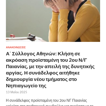
ΑΝΑΚΟΙΝΩΣΕΙΣ
Α΄ Σύλλογος Αθηνών: Κλήση σε
ακρόαση προϊσταμένη του 2ου Ν/Γ
Παιανίας, με την απειλή της δυνητικής
αργίας. Η συνάδελφος αιτήθηκε
δημιουργία νέου τμήματος στο
Νηπιαγωγείο της
13 Μαΐου 2025
Η συνάδελφος προϊσταμένη του 2ου ΝΓ Παιανίας
καλείται στο πειθαρχικό συμβούλιο για ακρόαση με το