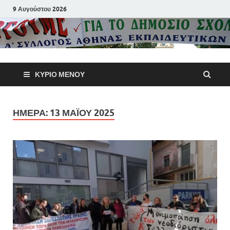
9 Αυγούστου 2026
Α΄ Σύλλογ
ΚΎΡΙΟ ΜΕΝΟΎ
Αθηνών
Εκπαιδευτι
ΗΜΈΡΑ:
13 ΜΑΪ́ΟΥ 2025
Π.Ε.