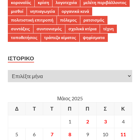
κορονοϊός
κρίση
λογοτεχνία
μελέτη περιβάλλοντος
μισθοί
νηπιαγωγεία
οργανικά κενά
πολιτιστική επιτροπή
πόλεμος
ρατσισμός
συντάξεις
συντονισμός
σχολικά κτίρια
τέχνη
τοποθετήσεις
τράπεζα αίματος
ψηφίσματα
ΙΣΤΟΡΙΚΌ
Μάιος 2025
Δ
Τ
Τ
Π
Π
Σ
Κ
1
2
3
4
5
6
7
8
9
10
11