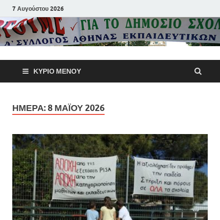
7 Αυγούστου 2026
Α΄ Σύλλογ
ΚΎΡΙΟ ΜΕΝΟΎ
Αθηνών
Εκπαιδευτι
ΗΜΈΡΑ:
8 ΜΑΪ́ΟΥ 2026
Π.Ε.