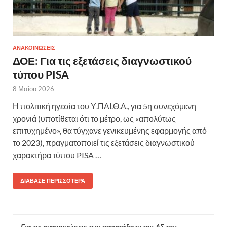
ΑΝΑΚΟΙΝΩΣΕΙΣ
ΔΟΕ: Για τις εξετάσεις διαγνωστικού
τύπου PISA
8 Μαΐου 2026
Η πολιτική ηγεσία του Υ.ΠΑΙ.Θ.Α., για 5η συνεχόμενη
χρονιά (υποτίθεται ότι το μέτρο, ως «απολύτως
επιτυχημένο», θα τύγχανε γενικευμένης εφαρμογής από
το 2023), πραγματοποιεί τις εξετάσεις διαγνωστικού
χαρακτήρα τύπου PISA …
ΔΙΆΒΑΣΕ ΠΕΡΙΣΣΌΤΕΡΑ