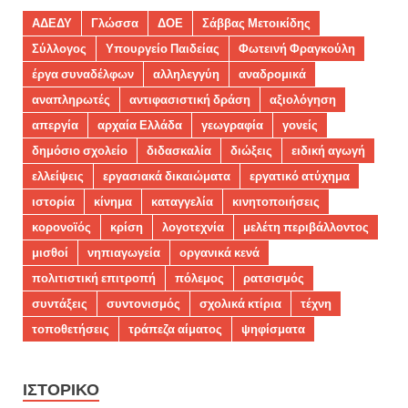
ΑΔΕΔΥ
Γλώσσα
ΔΟΕ
Σάββας Μετοικίδης
Σύλλογος
Υπουργείο Παιδείας
Φωτεινή Φραγκούλη
έργα συναδέλφων
αλληλεγγύη
αναδρομικά
αναπληρωτές
αντιφασιστική δράση
αξιολόγηση
απεργία
αρχαία Ελλάδα
γεωγραφία
γονείς
δημόσιο σχολείο
διδασκαλία
διώξεις
ειδική αγωγή
ελλείψεις
εργασιακά δικαιώματα
εργατικό ατύχημα
ιστορία
κίνημα
καταγγελία
κινητοποιήσεις
κορονοϊός
κρίση
λογοτεχνία
μελέτη περιβάλλοντος
μισθοί
νηπιαγωγεία
οργανικά κενά
πολιτιστική επιτροπή
πόλεμος
ρατσισμός
συντάξεις
συντονισμός
σχολικά κτίρια
τέχνη
τοποθετήσεις
τράπεζα αίματος
ψηφίσματα
ΙΣΤΟΡΙΚΌ