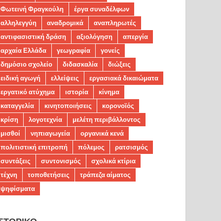
Φωτεινή Φραγκούλη
έργα συναδέλφων
αλληλεγγύη
αναδρομικά
αναπληρωτές
αντιφασιστική δράση
αξιολόγηση
απεργία
αρχαία Ελλάδα
γεωγραφία
γονείς
δημόσιο σχολείο
διδασκαλία
διώξεις
ειδική αγωγή
ελλείψεις
εργασιακά δικαιώματα
εργατικό ατύχημα
ιστορία
κίνημα
καταγγελία
κινητοποιήσεις
κορονοϊός
κρίση
λογοτεχνία
μελέτη περιβάλλοντος
μισθοί
νηπιαγωγεία
οργανικά κενά
πολιτιστική επιτροπή
πόλεμος
ρατσισμός
συντάξεις
συντονισμός
σχολικά κτίρια
τέχνη
τοποθετήσεις
τράπεζα αίματος
ψηφίσματα