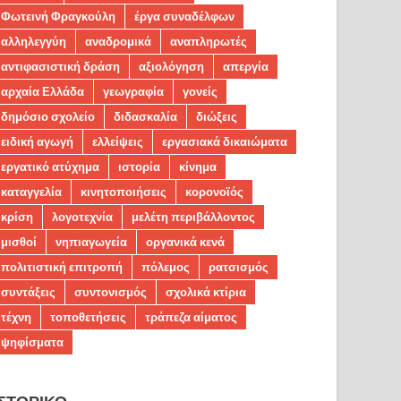
Φωτεινή Φραγκούλη
έργα συναδέλφων
αλληλεγγύη
αναδρομικά
αναπληρωτές
αντιφασιστική δράση
αξιολόγηση
απεργία
αρχαία Ελλάδα
γεωγραφία
γονείς
δημόσιο σχολείο
διδασκαλία
διώξεις
ειδική αγωγή
ελλείψεις
εργασιακά δικαιώματα
εργατικό ατύχημα
ιστορία
κίνημα
καταγγελία
κινητοποιήσεις
κορονοϊός
κρίση
λογοτεχνία
μελέτη περιβάλλοντος
μισθοί
νηπιαγωγεία
οργανικά κενά
πολιτιστική επιτροπή
πόλεμος
ρατσισμός
συντάξεις
συντονισμός
σχολικά κτίρια
τέχνη
τοποθετήσεις
τράπεζα αίματος
ψηφίσματα