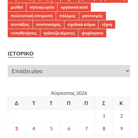
μισθοί
νηπιαγωγεία
οργανικά κενά
πολιτιστική επιτροπή
πόλεμος
ρατσισμός
συντάξεις
συντονισμός
σχολικά κτίρια
τέχνη
τοποθετήσεις
τράπεζα αίματος
ψηφίσματα
ΙΣΤΟΡΙΚΌ
Αύγουστος 2026
Δ
Τ
Τ
Π
Π
Σ
Κ
1
2
3
4
5
6
7
8
9