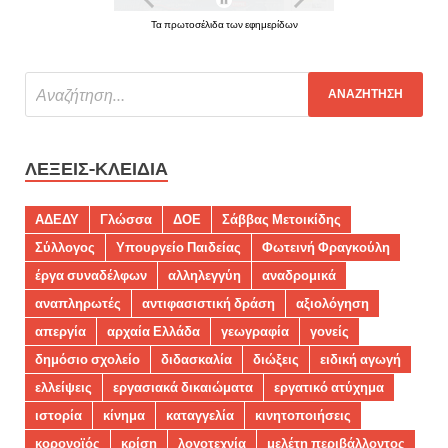
Τα πρωτοσέλιδα των εφημερίδων
ΛΈΞΕΙΣ-ΚΛΕΙΔΙΆ
ΑΔΕΔΥ
Γλώσσα
ΔΟΕ
Σάββας Μετοικίδης
Σύλλογος
Υπουργείο Παιδείας
Φωτεινή Φραγκούλη
έργα συναδέλφων
αλληλεγγύη
αναδρομικά
αναπληρωτές
αντιφασιστική δράση
αξιολόγηση
απεργία
αρχαία Ελλάδα
γεωγραφία
γονείς
δημόσιο σχολείο
διδασκαλία
διώξεις
ειδική αγωγή
ελλείψεις
εργασιακά δικαιώματα
εργατικό ατύχημα
ιστορία
κίνημα
καταγγελία
κινητοποιήσεις
κορονοϊός
κρίση
λογοτεχνία
μελέτη περιβάλλοντος