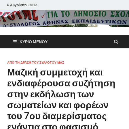
6 Αυγούστου 2026
Α΄ Σύλλογ
ΚΎΡΙΟ ΜΕΝΟΎ
Αθηνών
Εκπαιδευτι
ΑΠΟ ΤΗ ΔΡΑΣΗ ΤΟΥ ΣΥΛΛΟΓΟΥ ΜΑΣ
Μαζική συμμετοχή και
Π.Ε.
ενδιαφέρουσα συζήτηση
στην εκδήλωση των
σωματείων και φορέων
του 7ου διαμερίσματος
ενάντια στο φασισμό