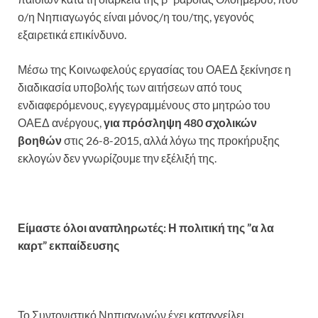
ο/η Νηπιαγωγός είναι μόνος/η του/της, γεγονός
εξαιρετικά επικίνδυνο.
Μέσω της Κοινωφελούς εργασίας του ΟΑΕΔ ξεκίνησε η
διαδικασία υποβολής των αιτήσεων από τους
ενδιαφερόμενους, εγγεγραμμένους στο μητρώο του
ΟΑΕΔ ανέργους,
για πρόσληψη 480 σχολικών
βοηθών
στις 26-8-2015, αλλά λόγω της προκήρυξης
εκλογών δεν γνωρίζουμε την εξέλιξή της.
Είμαστε όλοι αναπληρωτές: Η πολιτική της ”α λα
καρτ” εκπαίδευσης
Το Συντονιστικό Νηπιαγωγών έχει καταγγείλει