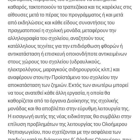
καθαρός, τακτοποιούν τα τραπεζάκια και τις καρέκλες στις
αίθουσες μετά το πέρας του προγράμματος ή και μετά
από εκδηλώσεις και κάθε είδους συναντήσεις του
πραγματοποιεί η σχολική μονάδα, μεταφέρουν την
αλληλογραφία του σχολείου, αναζητούν τους
κατάλληλους τεχνίτες για την επιδιόρθωση φθορών ή
αντικατάσταση ή επισκευή οποιονδήποτε αντικειμένων
στους χώρους του σχολείου (υδραυλικούς,
ηλεκτρολόγους, μαραγκούς σιδηρουργούς κλπ.) και
αναφέρουν στον/ην Προϊστάμενο του σχολείου την
αποκατάσταση των ζημιών. Εκτός των ανωτέρω μπορεί
να τους ανατεθεί κάθε άλλη εργασία, η οποία θα
καθορίζεται από τα όργανα Διοίκησης της σχολικής
μονάδας και θα αποβλέπει στην εύρυθμη λειτουργία της.
Η εισαγωγή αυτής της νέας ειδικότητας θα συμβάλει στην
επίλυση προβλημάτων της λειτουργίας του Ολοήμερου
Νηπιαγωγείου, που σχετίζονται με την ασφάλεια των
παιδιών κατά τη διάρκεια της β΄ βάρδιας Ολοημέρου, που