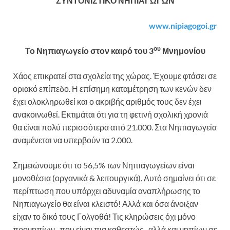
ΣΥΝΤΟΝΙΣΤΙΚΟ ΝΗΠΙΑΓΩΓΩΝ
www.nipiagogoi.gr
ου
Το Νηπιαγωγείο στον καιρό του 3
Μνημονίου
Χάος επικρατεί στα σχολεία της χώρας. Έχουμε φτάσει σε
οριακό επίπεδο. Η επίσημη καταμέτρηση των κενών δεν
έχει ολοκληρωθεί και ο ακριβής αριθμός τους δεν έχει
ανακοινωθεί. Εκτιμάται ότι για τη φετινή σχολική χρονιά
θα είναι πολύ περισσότερα από 21.000. Στα Νηπιαγωγεία
αναμένεται να υπερβούν τα 2.000.
Σημειώνουμε ότι το 56,5% των Νηπιαγωγείων είναι
μονοθέσια (οργανικά & λειτουργικά). Αυτό σημαίνει ότι σε
περίπτωση που υπάρχει αδυναμία αναπλήρωσης το
Νηπιαγωγείο θα είναι κλειστό! Αλλά και όσα άνοιξαν
είχαν το δικό τους Γολγοθά! Τις κληρώσεις όχι μόνο
προνηπίων- που είναι πια καθεστώς- αλλά και νηπίων σε