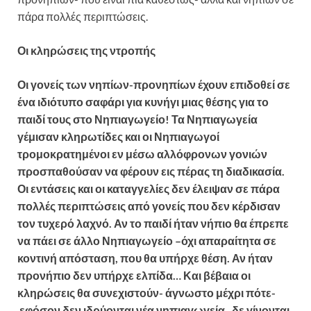
πάρα πολλές περιπτώσεις.
Οι κληρώσεις της ντροπής
Οι γονείς των νηπίων-προνηπίων έχουν επιδοθεί σε
ένα ιδιότυπο σαφάρι για κυνήγι μιας θέσης για το
παιδί τους στο Νηπιαγωγείο! Τα Νηπιαγωγεία
γέμισαν κληρωτίδες και οι Νηπιαγωγοί
τρομοκρατημένοι εν μέσω αλλόφρονων γονιών
προσπαθούσαν να φέρουν εις πέρας τη διαδικασία.
Οι εντάσεις και οι καταγγελίες δεν έλειψαν σε πάρα
πολλές περιπτώσεις από γονείς που δεν κέρδισαν
τον τυχερό λαχνό. Αν το παιδί ήταν νήπιο θα έπρεπε
να πάει σε άλλο Νηπιαγωγείο –όχι απαραίτητα σε
κοντινή απόσταση, που θα υπήρχε θέση. Αν ήταν
προνήπιο δεν υπήρχε ελπίδα… Και βέβαια οι
κληρώσεις θα συνεχιστούν- άγνωστο μέχρι πότε-
εφόσον δεν ιδρύονται νέα νηπιαγωγεία, δε γίνονται