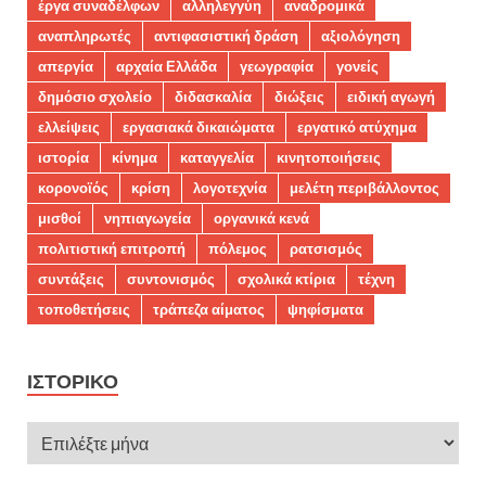
έργα συναδέλφων
αλληλεγγύη
αναδρομικά
αναπληρωτές
αντιφασιστική δράση
αξιολόγηση
απεργία
αρχαία Ελλάδα
γεωγραφία
γονείς
δημόσιο σχολείο
διδασκαλία
διώξεις
ειδική αγωγή
ελλείψεις
εργασιακά δικαιώματα
εργατικό ατύχημα
ιστορία
κίνημα
καταγγελία
κινητοποιήσεις
κορονοϊός
κρίση
λογοτεχνία
μελέτη περιβάλλοντος
μισθοί
νηπιαγωγεία
οργανικά κενά
πολιτιστική επιτροπή
πόλεμος
ρατσισμός
συντάξεις
συντονισμός
σχολικά κτίρια
τέχνη
τοποθετήσεις
τράπεζα αίματος
ψηφίσματα
ΙΣΤΟΡΙΚΌ