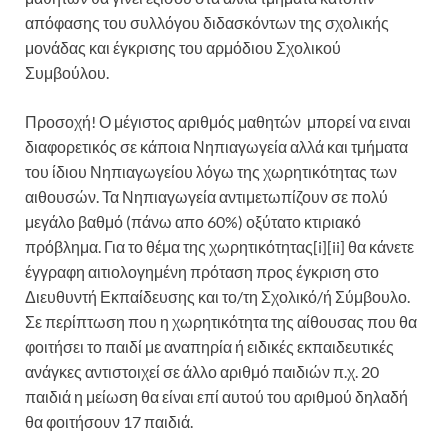
απόφασης του συλλόγου διδασκόντων της σχολικής
μονάδας και έγκρισης του αρμόδιου Σχολικού
Συμβούλου.
Προσοχή! Ο μέγιστος αριθμός μαθητών μπορεί να ειναι
διαφορετικός σε κάποια Νηπιαγωγεία αλλά και τμήματα
του ίδιου Νηπιαγωγείου λόγω της χωρητικότητας των
αιθουσών. Τα Νηπιαγωγεία αντιμετωπίζουν σε πολύ
μεγάλο βαθμό (πάνω απο 60%) οξύτατο κτιριακό
πρόβλημα. Για το θέμα της χωρητικότητας[i][ii] θα κάνετε
έγγραφη αιτιολογημένη πρόταση προς έγκριση στο
Διευθυντή Εκπαίδευσης και το/τη Σχολικό/ή Σύμβουλο.
Σε περίπτωση που η χωρητικότητα της αίθουσας που θα
φοιτήσει το παιδί με αναπηρία ή ειδικές εκπαιδευτικές
ανάγκες αντιστοιχεί σε άλλο αριθμό παιδιών π.χ. 20
παιδιά η μείωση θα είναι επί αυτού του αριθμού δηλαδή
θα φοιτήσουν 17 παιδιά.