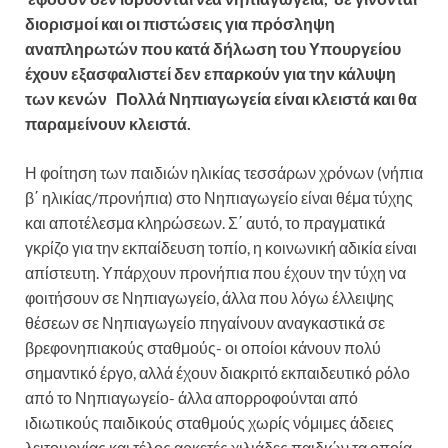
διορισμοί και οι πιστώσεις για πρόσληψη
αναπληρωτών που κατά δήλωση του Υπουργείου
έχουν εξασφαλιστεί δεν επαρκούν για την κάλυψη
των κενών Πολλά Νηπιαγωγεία είναι κλειστά και θα
παραμείνουν κλειστά.
Η φοίτηση των παιδιών ηλικίας τεσσάρων χρόνων (νήπια
β΄ ηλικίας/προνήπια) στο Νηπιαγωγείο είναι θέμα τύχης
και αποτέλεσμα κληρώσεων. Σ΄ αυτό, το πραγματικά
γκρίζο για την εκπαίδευση τοπίο, η κοινωνική αδικία είναι
απίστευτη. Υπάρχουν προνήπια που έχουν την τύχη να
φοιτήσουν σε Νηπιαγωγείο, άλλα που λόγω έλλειψης
θέσεων σε Νηπιαγωγείο πηγαίνουν αναγκαστικά σε
βρεφονηπιακούς σταθμούς- οι οποίοι κάνουν πολύ
σημαντικό έργο, αλλά έχουν διακριτό εκπαιδευτικό ρόλο
από το Νηπιαγωγείο- άλλα απορροφούνται από
ιδιωτικούς παιδικούς σταθμούς χωρίς νόμιμες άδειες
λειτουργίας και τέλος αρκετές χιλιάδες παιδιών τα οποία