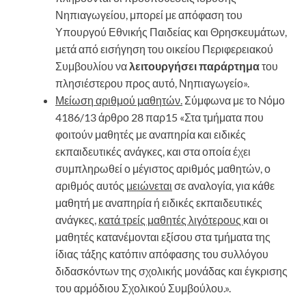
Νηπιαγωγείου, μπορεί με απόφαση του
Υπουργού Εθνικής Παιδείας και Θρησκευμάτων,
μετά από εισήγηση του οικείου Περιφερειακού
Συμβουλίου να
λειτουργήσει παράρτημα
του
πλησιέστερου προς αυτό, Νηπιαγωγείο».
Μείωση αριθμού μαθητών.
Σύμφωνα με το Nόμο
4186/13 άρθρο 28 παρ15 «Στα τμήματα που
φοιτούν μαθητές με αναπηρία και ειδικές
εκπαιδευτικές ανάγκες, και στα οποία έχει
συμπληρωθεί ο μέγιστος αριθμός μαθητών, ο
αριθμός αυτός
μειώνεται
σε αναλογία, για κάθε
μαθητή με αναπηρία ή ειδικές εκπαιδευτικές
ανάγκες,
κατά τρείς μαθητές λιγότερους
και οι
μαθητές κατανέμονται εξίσου στα τμήματα της
ίδιας τάξης κατόπιν απόφασης του συλλόγου
διδασκόντων της σχολικής μονάδας και έγκρισης
του αρμόδιου Σχολικού Συμβούλου.».