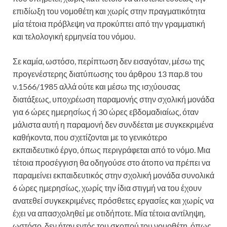
επιδίωξη του νομοθέτη και χωρίς στην πραγματικότητα
μία τέτοια πρόβλεψη να προκύπτει από την γραμματική
και τελολογική ερμηνεία του νόμου.
Σε καμία, ωστόσο, περίπτωση δεν εισαγόταν, μέσω της
προγενέστερης διατύπωσης του άρθρου 13 παρ.8 του
ν.1566/1985 αλλά ούτε και μέσω της ισχύουσας
διατάξεως, υποχρέωση παραμονής στην σχολική μονάδα
για 6 ώρες ημερησίως ή 30 ώρες εβδομαδιαίως, όταν
μάλιστα αυτή η παραμονή δεν συνδέεται με συγκεκριμένα
καθήκοντα, που σχετίζονται με το γενικότερο
εκπαιδευτικό έργο, όπως περιγράφεται από το νόμο. Μια
τέτοια προσέγγιση θα οδηγούσε στο άτοπο να πρέπει να
παραμείνει εκπαιδευτικός στην σχολική μονάδα συνολικά
6 ώρες ημερησίως, χωρίς την ίδια στιγμή να του έχουν
ανατεθεί συγκεκριμένες πρόσθετες εργασίες και χωρίς να
έχει να απασχοληθεί με οτιδήποτε. Μία τέτοια αντίληψη,
ωστόσο, δεν ήταν εντός του σκοπού του νομοθέτη, όπως