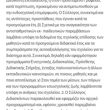
Διευθυντή Εκπαίδευσης ή στον Προϊστάμενο Γραφείου,
κατά περίπτωση, προκειμένου να αντιμετωπισθούν με
την ενδοσχολική επιμόρφωση. Ο Σύλλογος συνεκτιμά και
τις αντίστοιχες προσπάθειες που έγιναν κατά τα
προηγούμενα έτη. β) Σχετικά με την αναγκαιότητα των
αντισταθμιστικών εκ- παιδευτικών παρεμβάσεων
λαμβάνει υπόψη τα δεδομένα της σχολικής επίδοσης των
μαθητών κατά το προηγούμενο διδακτικό έτος και τα
συμπεράσματα της αυτοαξιολόγησης του σχολείου για το
διάστημα αυτό. Συνεκτιμά, δηλαδή εάν εφαρμόστηκαν
προγράμματα Ενισχυτικής Διδασκαλίας, Πρόσθετης
Διδακτικής Στήριξης, ένταξης παλιννοστούντων ή άλλων
εκπαιδευτικών καινοτομιών, σε ποιους μαθητές και με
ποιο αποτέλεσμα. γ) Στον τομέα των μέσων, των πόρων
και των προγραμμάτων εσωσχολικής ζωής λαμβάνονται
υπόψη οι ανάγκες του σχολείου. 2. Ο Σύλλογος
Διδασκόντων παρακολουθεί και εφαρμόζει τον αρχικό
προγραμματισμό και, εφόσον, χρειασθεί παρεμβαίνει