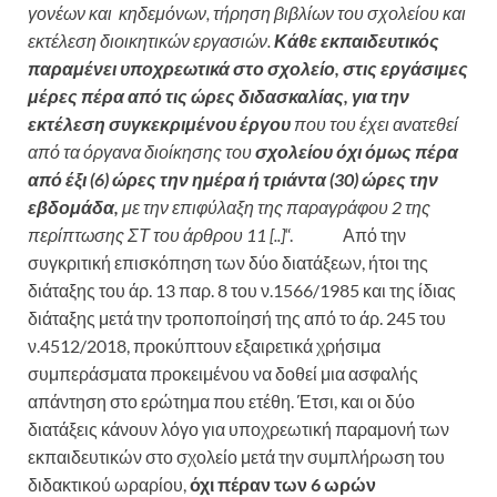
γονέων και κηδεμόνων, τήρηση βιβλίων του σχολείου και
εκτέλεση διοικητικών εργασιών.
Κάθε εκπαιδευτικός
παραμένει υποχρεωτικά στο σχολείο, στις εργάσιμες
μέρες πέρα από τις ώρες διδασκαλίας, για την
εκτέλεση συγκεκριμένου έργου
που του έχει ανατεθεί
από τα όργανα διοίκησης του
σχολείου όχι όμως πέρα
από έξι (6) ώρες την ημέρα ή τριάντα (30) ώρες την
εβδομάδα,
με την επιφύλαξη της παραγράφου 2 της
περίπτωσης ΣΤ του άρθρου 11 [..]
“. Από την
συγκριτική επισκόπηση των δύο διατάξεων, ήτοι της
διάταξης του άρ. 13 παρ. 8 του ν.1566/1985 και της ίδιας
διάταξης μετά την τροποποίησή της από το άρ. 245 του
ν.4512/2018, προκύπτουν εξαιρετικά χρήσιμα
συμπεράσματα προκειμένου να δοθεί μια ασφαλής
απάντηση στο ερώτημα που ετέθη. Έτσι, και οι δύο
διατάξεις κάνουν λόγο για υποχρεωτική παραμονή των
εκπαιδευτικών στο σχολείο μετά την συμπλήρωση του
διδακτικού ωραρίου,
όχι πέραν των 6 ωρών