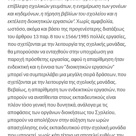
επίβλεψη σχολικών γευμάτων, η ενημέρωση των γονέων
και κηδεμόνων, η τήρηση βιβλίων του σχολείου και η
εκτέλεση διοικητικών εργασιών”.
Χωρίς αμφιβολία,
ωστόσο, ακόμα και βάσει της προγενέστερης διατάξεως
του άρθρου 13 παρ. 8 του ν.1566/1985 πολλές εργασίες,
που σχετίζονται με την λειτουργία της σχολικής μονάδας,
θα μπορούσαν να ενταχθούν στην υποχρέωση για
παροχή πρόσθετης εργασίας, αφού η απαρίθμηση ήταν
ενδεικτική και η έννοια των “διοικητικών εργασιών”
μπορεί να συμπεριλάβει μια μεγάλη σειρά δράσεων, που
σχετίζονται με την λειτουργία της σχολικής μονάδας.
Βεβαίως, η απαρίθμηση των ενδεικτικών εργασιών, που
μπορούν να ανατίθενται στους εκπαιδευτικούς είναι
πλέον τόσο γενική που δυνητικά, ανάλογα με τις
αποφάσεις των οργάνων διοικήσεως του Σχολείου,
μπορούν να απολήξουν στην αύξηση των ωρών
απασχόλησης ενός εκπαιδευτικού στην σχολική μονάδα
που υπηρετεί, χωρίς κάτι τέτοιο να αποτελεί ευθέως την