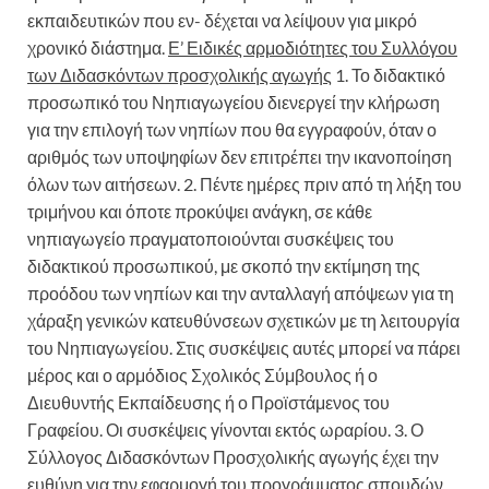
εκπαιδευτικών που εν- δέχεται να λείψουν για μικρό
χρονικό διάστημα.
Ε’ Ειδικές αρμοδιότητες του Συλλόγου
των Διδασκόντων προσχολικής αγωγής
1. Το διδακτικό
προσωπικό του Νηπιαγωγείου διενεργεί την κλήρωση
για την επιλογή των νηπίων που θα εγγραφούν, όταν ο
αριθμός των υποψηφίων δεν επιτρέπει την ικανοποίηση
όλων των αιτήσεων. 2. Πέντε ημέρες πριν από τη λήξη του
τριμήνου και όποτε προκύψει ανάγκη, σε κάθε
νηπιαγωγείο πραγματοποιούνται συσκέψεις του
διδακτικού προσωπικού, με σκοπό την εκτίμηση της
προόδου των νηπίων και την ανταλλαγή απόψεων για τη
χάραξη γενικών κατευθύνσεων σχετικών με τη λειτουργία
του Νηπιαγωγείου. Στις συσκέψεις αυτές μπορεί να πάρει
μέρος και ο αρμόδιος Σχολικός Σύμβουλος ή ο
Διευθυντής Εκπαίδευσης ή ο Προϊστάμενος του
Γραφείου. Οι συσκέψεις γίνονται εκτός ωραρίου. 3. Ο
Σύλλογος Διδασκόντων Προσχολικής αγωγής έχει την
ευθύνη για την εφαρμογή του προγράμματος σπουδών,