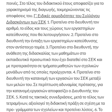
ποινές. Στο τέλος του διδακτικού έτους αποφασίζει για το
χαρακτηρισμό της διαγωγής, τεκμηριώνοντας τις
αποφάσεις του.
Γ’. Ειδικές αρμοδιότητες του Συλλόγου
Διδασκόντων των ΣΕΚ
1. Προτείνει στο διευθυντή τον
αριθμό, το είδος και τους χώρους των εργαστηρίων
κατεύθυνσης που θα λειτουργήσουν. 2. Προτείνει στο
διευθυντή την ένταξη των εργαστηρίων κατεύθυνσης
στον αντίστοιχο τομέα. 3. Προτείνει στο διευθυντή, την
ανάθεση της διδασκαλίας των μαθημάτων στο
εκπαιδευτικό προσωπικό που έχει διατεθεί στο ΣΕΚ και
με προτεραιότητα σε τμήματα μαθητών των σχολικών
μονάδων από τις οποίες προέρχονται. 4. Προτείνει στο
διευθυντή την κατανομή των εργασιών του ΣΕΚ μεταξύ
των μελών του. Σε περίπτωση αδυναμίας πρότασης, για
την κατανομή εργασιών αποφασίζει ο Διευθυντής του
ΣΕΚ. 5. Κατά τις τακτικές συνεδριάσεις, μετά το τέλος των
τετραμήνων, αξιολογεί τη διδακτική πράξη σε σχέση με τα
προ- γράμματα των σχολείων και προτείνει λύσεις. 6. Το