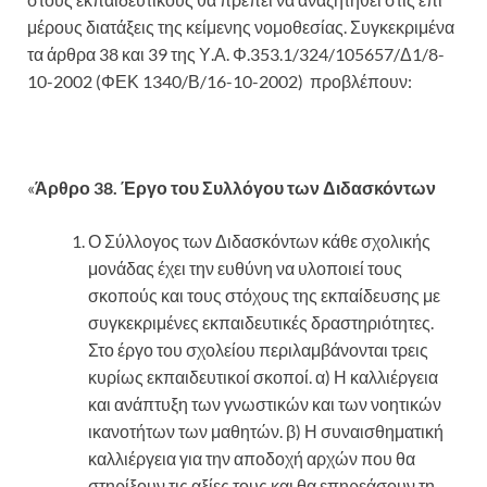
μέρους διατάξεις της κείμενης νομοθεσίας. Συγκεκριμένα
τα άρθρα 38 και 39 της Υ.Α. Φ.353.1/324/105657/Δ1/8-
10-2002 (ΦΕΚ 1340/Β/16-10-2002) προβλέπουν:
«
Άρθρο 38. Έργο του Συλλόγου των Διδασκόντων
Ο Σύλλογος των Διδασκόντων κάθε σχολικής
μονάδας έχει την ευθύνη να υλοποιεί τους
σκοπούς και τους στόχους της εκπαίδευσης με
συγκεκριμένες εκπαιδευτικές δραστηριότητες.
Στο έργο του σχολείου περιλαμβάνονται τρεις
κυρίως εκπαιδευτικοί σκοποί. α) Η καλλιέργεια
και ανάπτυξη των γνωστικών και των νοητικών
ικανοτήτων των μαθητών. β) Η συναισθηματική
καλλιέργεια για την αποδοχή αρχών που θα
στηρίξουν τις αξίες τους και θα επηρεάσουν τη