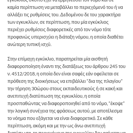
καμία περίπτωση να μεταβάλλει το περιεχόμενό του ή να
αλλάξει τις ρυθμίσεις του. Δεδομένου δε του χαρακτήρα
των εγκυκλίων, σε περίπτωση, που μία εγκύκλιος
περιέχει ρυθμίσεις διαφορετικές από τον νόμο τότε
προφανώς υπερισχύει η διάταξη νόμου, η οποία διαθέτει
ανώτερη τυπική ισχύ.
Στην επίμαχη εγκύκλιο, παρατηρείται μία αισθητή
διαφοροποίηση έναντι της διατάξεως του άρθρου 245 του
ν. 4512/2018, η οποία δεν είναι σαφές εάν οφείλεται σε
πρόθεση της διοικήσεως να επιβάλλει “δια της πλαγίου”
την τήρηση 30ώρου στους εκπαιδευτικούς ή σε κακή και
ανεπιτυχή διατύπωση της εγκυκλίου, η οποία
προσπαθώντας να διαφοροποιηθεί από το νόμο, “έκοψε”
την λογική συνέχεια της φράσεως αυτού, με αποτέλεσμα
το νόημα που εξάγεται να είναι διαφορετικό. Σε κάθε
περίπτωση, ακόμη και με την ως άνω ανεπιτυχή
διατύπωση, το περιεχόμενο της εγκυκλίου δεν φαίνεται να