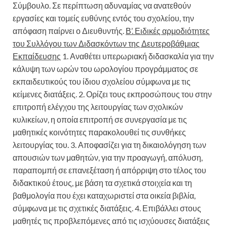
Σύμβουλο. Σε περίπτωση αδυναμίας να ανατεθούν
εργασίες και τομείς ευθύνης εντός του σχολείου, την
απόφαση παίρνει ο Διευθυντής.
Β’. Ειδικές αρμοδιότητες
του Συλλόγου των Διδασκόντων της Δευτεροβάθμιας
Εκπαίδευσης
1. Αναθέτει υπερωριακή διδασκαλία για την
κάλυψη των ωρών του ωρολογίου προγράμματος σε
εκπαιδευτικούς του ίδιου σχολείου σύμφωνα με τις
κείμενες διατάξεις. 2. Ορίζει τους εκπροσώπους του στην
επιτροπή ελέγχου της λειτουργίας των σχολικών
κυλικείων, η οποία επιτροπή σε συνεργασία με τις
μαθητικές κοινότητες παρακολουθεί τις συνθήκες
λειτουργίας του. 3. Αποφασίζει για τη δικαιολόγηση των
απουσιών των μαθητών, για την προαγωγή, απόλυση,
παραπομπή σε επανεξέταση ή απόρριψη στο τέλος του
διδακτικού έτους, με βάση τα σχετικά στοιχεία και τη
βαθμολογία που έχει καταχωριστεί στα οικεία βιβλία,
σύμφωνα με τις σχετικές διατάξεις. 4. Επιβάλλει στους
μαθητές τις προβλεπόμενες από τις ισχύουσες διατάξεις