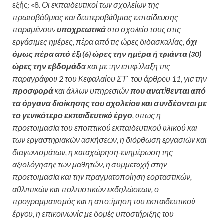
εξής: «8
. Οι εκπαιδευτικοί των σχολείων της
πρωτοβάθμιας και δευτεροβάθμιας εκπαίδευσης
παραμένουν
υποχρεωτικά
στο σχολείο τους στις
εργάσιμες ημέρες, πέρα από τις ώρες διδασκαλίας,
όχι
όμως πέρα από έξι (6) ώρες την ημέρα ή τριάντα (30)
ώρες την εβδομάδα
και με την επιφύλαξη της
παραγράφου 2 του Κεφαλαίου ΣΤ` του άρθρου 11, για την
προσφορά
και άλλων υπηρεσιών
που ανατίθενται από
τα όργανα διοίκησης του σχολείου και συνδέονται με
το γενικότερο εκπαιδευτικό έργο
, όπως η
προετοιμασία του εποπτικού εκπαιδευτικού υλικού και
των εργαστηριακών ασκήσεων, η διόρθωση εργασιών και
διαγωνισμάτων, η καταχώρηση-ενημέρωση της
αξιολόγησης των μαθητών, η συμμετοχή στην
προετοιμασία και την πραγματοποίηση εορταστικών,
αθλητικών και πολιτιστικών εκδηλώσεων, ο
προγραμματισμός και η αποτίμηση του εκπαιδευτικού
έργου, η επικοινωνία με δομές υποστήριξης του