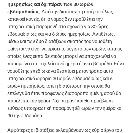
ημερησίως και όχι πέραν των 30 ωρών
εβδομαδιαίως.
Από την διατύπωση αυτή ευκόλως
κατανοεί κανείς, ότι ο νόμος δεν προβλέπει την
υποχρεωτική παραμονή στο σχολείο για 30 ώρες
εβδομαδιαίως και για 6 ώρες ημερησίως. Αντιθέτως,
μέσω και των δύο διατάξεων σκοπός του νομοθέτη
φαίνεται να είναι να ορίσει το μέγιστο των ωρών, κατά τις
οποίες ένας εκπαιδευτικός μπορεί να υποχρεωθεί να
παραμείνει στο σχολείο ανά ημέρα ή ανά εβδομάδα. Εάν ο
νομοθέτης επεδίωκε να θεσπίσει με τον τρόπο αυτό
υποχρεωτικό ωράριο 30 ωρών εβδομαδιαίως και 6
ωρών ημερησίως, τότε η διατύπωση την οποία θα
επέλεγε θα ήταν προφανώς διαφοροποιημένη, αφού θα
παρέλειπε την φράση “όχι πέραν” και θα προέβλεπε
ευθέως υποχρεωτική παραμονή έξι ωρών την ημέρα και
30 την εβδομάδα.
Αμφότερες οι διατάξεις, εκλαμβάνουν ως κύριο έργο του