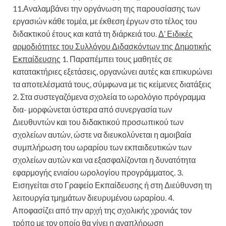
11.Αναλαμβάνει την οργάνωση της παρουσίασης των
εργασιών κάθε τομέα, με έκθεση έργων στο τέλος του
διδακτικού έτους και κατά τη διάρκειά του.
Δ’ Ειδικές
αρμοδιότητες του Συλλόγου Διδασκόντων της Δημοτικής
Εκπαίδευσης
1. Παραπέμπει τους μαθητές σε
κατατακτήριες εξετάσεις, οργανώνει αυτές και επικυρώνει
τα αποτελέσματά τους, σύμφωνα με τις κείμενες διατάξεις
2. Στα συστεγαζόμενα σχολεία το ωρολόγιο πρόγραμμα
δια- μορφώνεται ύστερα από συνεργασία των
Διευθυντών και του διδακτικού προσωπικού των
σχολείων αυτών, ώστε να διευκολύνεται η αμοιβαία
συμπλήρωση του ωραρίου των εκπαιδευτικών των
σχολείων αυτών και να εξασφαλίζονται η δυνατότητα
εφαρμογής ενιαίου ωρολογίου προγράμματος. 3.
Εισηγείται στο Γραφείο Εκπαίδευσης ή στη Διεύθυνση τη
λειτουργία τμημάτων διευρυμένου ωραρίου. 4.
Αποφασίζει από την αρχή της σχολικής χρονιάς τον
τρόπο με τον οποίο θα γίνει η αναπλήρωση