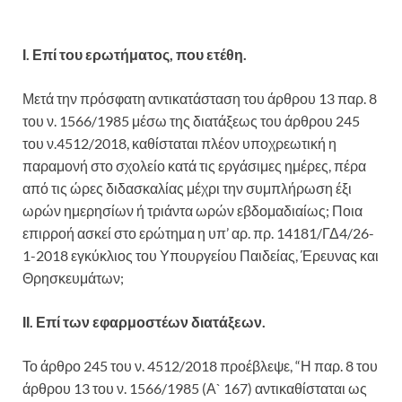
Ι. Επί του ερωτήματος, που ετέθη.
Μετά την πρόσφατη αντικατάσταση του άρθρου 13 παρ. 8
του ν. 1566/1985 μέσω της διατάξεως του άρθρου 245
του ν.4512/2018, καθίσταται πλέον υποχρεωτική η
παραμονή στο σχολείο κατά τις εργάσιμες ημέρες, πέρα
από τις ώρες διδασκαλίας μέχρι την συμπλήρωση έξι
ωρών ημερησίων ή τριάντα ωρών εβδομαδιαίως; Ποια
επιρροή ασκεί στο ερώτημα η υπ’ αρ. πρ. 14181/ΓΔ4/26-
1-2018 εγκύκλιος του Υπουργείου Παιδείας, Έρευνας και
Θρησκευμάτων;
ΙΙ. Επί των εφαρμοστέων διατάξεων.
Το άρθρο 245 του ν. 4512/2018 προέβλεψε, “Η παρ. 8 του
άρθρου 13 του ν. 1566/1985 (Α` 167) αντικαθίσταται ως