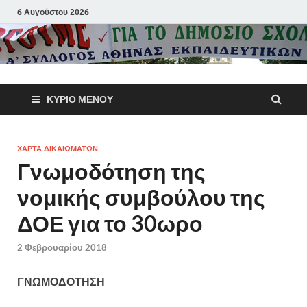
6 Αυγούστου 2026
Α΄ Σύλλογ
ΚΎΡΙΟ ΜΕΝΟΎ
Αθηνών
Εκπαιδευτι
ΧΑΡΤΑ ΔΙΚΑΙΩΜΑΤΩΝ
Γνωμοδότηση της
Π.Ε.
νομικής συμβούλου της
ΔΟΕ για το 30ωρο
2 Φεβρουαρίου 2018
ΓΝΩΜΟΔΟΤΗΣΗ