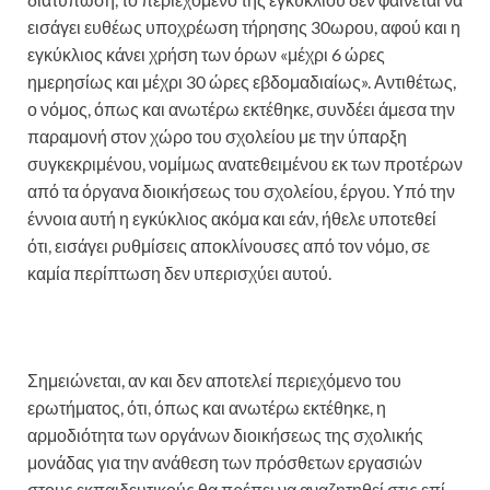
εισάγει ευθέως υποχρέωση τήρησης 30ωρου, αφού και η
εγκύκλιος κάνει χρήση των όρων «μέχρι 6 ώρες
ημερησίως και μέχρι 30 ώρες εβδομαδιαίως». Αντιθέτως,
ο νόμος, όπως και ανωτέρω εκτέθηκε, συνδέει άμεσα την
παραμονή στον χώρο του σχολείου με την ύπαρξη
συγκεκριμένου, νομίμως ανατεθειμένου εκ των προτέρων
από τα όργανα διοικήσεως του σχολείου, έργου. Υπό την
έννοια αυτή η εγκύκλιος ακόμα και εάν, ήθελε υποτεθεί
ότι, εισάγει ρυθμίσεις αποκλίνουσες από τον νόμο, σε
καμία περίπτωση δεν υπερισχύει αυτού.
Σημειώνεται, αν και δεν αποτελεί περιεχόμενο του
ερωτήματος, ότι, όπως και ανωτέρω εκτέθηκε, η
αρμοδιότητα των οργάνων διοικήσεως της σχολικής
μονάδας για την ανάθεση των πρόσθετων εργασιών
στους εκπαιδευτικούς θα πρέπει να αναζητηθεί στις επί