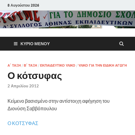
8 Αυγούστου 2026
Α΄ Σύλλογ
ΚΎΡΙΟ ΜΕΝΟΎ
Αθηνών
Εκπαιδευτι
Α΄ ΤΆΞΗ
/
Β΄ ΤΆΞΗ
/
ΕΚΠΑΙΔΕΥΤΙΚΌ ΥΛΙΚΌ
/
ΥΛΙΚΌ ΓΙΑ ΤΗΝ ΕΙΔΙΚΉ ΑΓΩΓΉ
Ο κότσυφας
Π.Ε.
2 Απριλίου 2012
Κείμενο βασισμένο στην αντίστοιχη αφήγηση του
Διονύση Σαββόπουλου
Ο ΚΟΤΣΥΦΑΣ