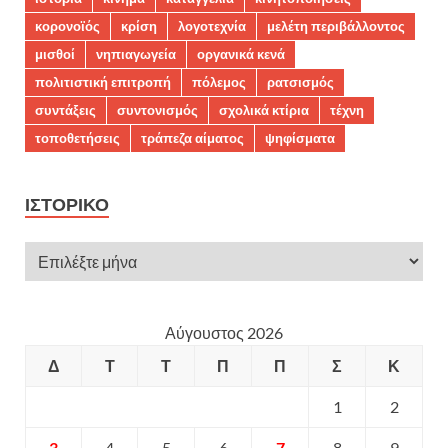
κορονοϊός
κρίση
λογοτεχνία
μελέτη περιβάλλοντος
μισθοί
νηπιαγωγεία
οργανικά κενά
πολιτιστική επιτροπή
πόλεμος
ρατσισμός
συντάξεις
συντονισμός
σχολικά κτίρια
τέχνη
τοποθετήσεις
τράπεζα αίματος
ψηφίσματα
ΙΣΤΟΡΙΚΌ
Αύγουστος 2026
Δ
Τ
Τ
Π
Π
Σ
Κ
1
2
3
4
5
6
7
8
9