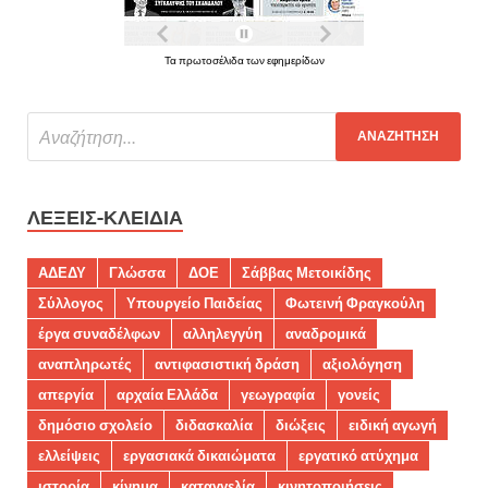
Τα πρωτοσέλιδα των εφημερίδων
ΛΈΞΕΙΣ-ΚΛΕΙΔΙΆ
ΑΔΕΔΥ
Γλώσσα
ΔΟΕ
Σάββας Μετοικίδης
Σύλλογος
Υπουργείο Παιδείας
Φωτεινή Φραγκούλη
έργα συναδέλφων
αλληλεγγύη
αναδρομικά
αναπληρωτές
αντιφασιστική δράση
αξιολόγηση
απεργία
αρχαία Ελλάδα
γεωγραφία
γονείς
δημόσιο σχολείο
διδασκαλία
διώξεις
ειδική αγωγή
ελλείψεις
εργασιακά δικαιώματα
εργατικό ατύχημα
ιστορία
κίνημα
καταγγελία
κινητοποιήσεις