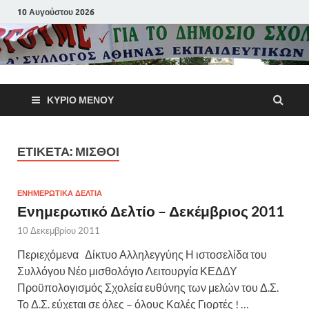
10 Αυγούστου 2026
Α΄ Σύλλογ
ΚΎΡΙΟ ΜΕΝΟΎ
Αθηνών
Εκπαιδευτι
ΕΤΙΚΈΤΑ:
ΜΙΣΘΟΊ
Π.Ε.
ΕΝΗΜΕΡΩΤΙΚΑ ΔΕΛΤΙΑ
Ενημερωτικό Δελτίο – Δεκέμβριος 2011
10 Δεκεμβρίου 2011
Περιεχόμενα Δίκτυο Αλληλεγγύης Η ιστοσελίδα του
Συλλόγου Νέο μισθολόγιο Λειτουργία ΚΕΔΔΥ
Προϋπολογισμός Σχολεία ευθύνης των μελών του Δ.Σ.
Το Δ.Σ. εύχεται σε όλες – όλους Καλές Γιορτές ! …