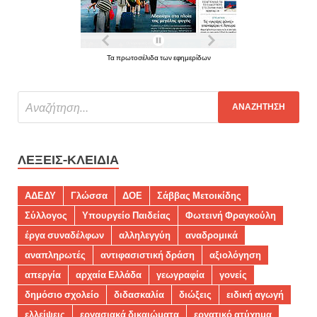
Τα πρωτοσέλιδα των εφημερίδων
ΛΈΞΕΙΣ-ΚΛΕΙΔΙΆ
ΑΔΕΔΥ
Γλώσσα
ΔΟΕ
Σάββας Μετοικίδης
Σύλλογος
Υπουργείο Παιδείας
Φωτεινή Φραγκούλη
έργα συναδέλφων
αλληλεγγύη
αναδρομικά
αναπληρωτές
αντιφασιστική δράση
αξιολόγηση
απεργία
αρχαία Ελλάδα
γεωγραφία
γονείς
δημόσιο σχολείο
διδασκαλία
διώξεις
ειδική αγωγή
ελλείψεις
εργασιακά δικαιώματα
εργατικό ατύχημα