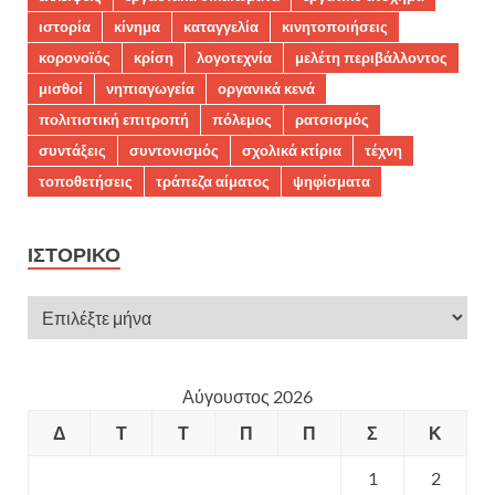
ιστορία
κίνημα
καταγγελία
κινητοποιήσεις
κορονοϊός
κρίση
λογοτεχνία
μελέτη περιβάλλοντος
μισθοί
νηπιαγωγεία
οργανικά κενά
πολιτιστική επιτροπή
πόλεμος
ρατσισμός
συντάξεις
συντονισμός
σχολικά κτίρια
τέχνη
τοποθετήσεις
τράπεζα αίματος
ψηφίσματα
ΙΣΤΟΡΙΚΌ
Αύγουστος 2026
Δ
Τ
Τ
Π
Π
Σ
Κ
1
2