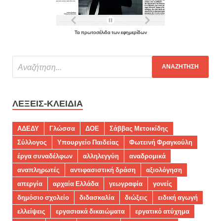
Τα πρωτοσέλιδα των εφημερίδων
ΛΈΞΕΙΣ-ΚΛΕΙΔΙΆ
ΑΔΕΔΥ
Γλώσσα
ΔΟΕ
Σάββας Μετοικίδης
Σύλλογος
Υπουργείο Παιδείας
Φωτεινή Φραγκούλη
έργα συναδέλφων
αλληλεγγύη
αναδρομικά
αναπληρωτές
αντιφασιστική δράση
αξιολόγηση
απεργία
αρχαία Ελλάδα
γεωγραφία
γονείς
δημόσιο σχολείο
διδασκαλία
διώξεις
ειδική αγωγή
ελλείψεις
εργασιακά δικαιώματα
εργατικό ατύχημα