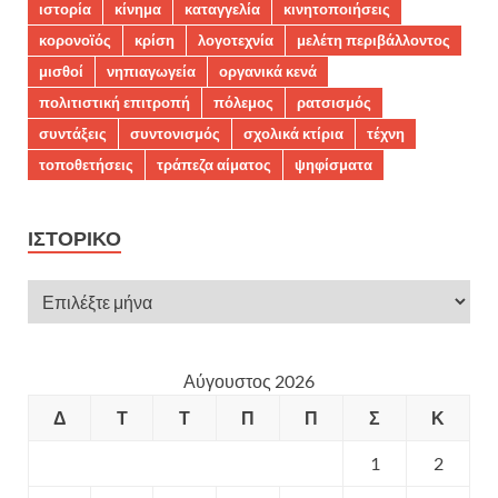
ιστορία
κίνημα
καταγγελία
κινητοποιήσεις
κορονοϊός
κρίση
λογοτεχνία
μελέτη περιβάλλοντος
μισθοί
νηπιαγωγεία
οργανικά κενά
πολιτιστική επιτροπή
πόλεμος
ρατσισμός
συντάξεις
συντονισμός
σχολικά κτίρια
τέχνη
τοποθετήσεις
τράπεζα αίματος
ψηφίσματα
ΙΣΤΟΡΙΚΌ
Αύγουστος 2026
Δ
Τ
Τ
Π
Π
Σ
Κ
1
2