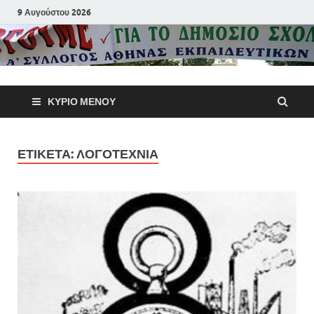
9 Αυγούστου 2026
Α΄ Σύλλογ
ΚΎΡΙΟ ΜΕΝΟΎ
Αθηνών
Εκπαιδευτι
ΕΤΙΚΈΤΑ:
ΛΟΓΟΤΕΧΝΊΑ
Π.Ε.