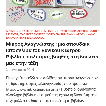
Α΄ ΤΆΞΗ
/
Β΄ ΤΆΞΗ
/
Γ΄ ΤΆΞΗ
/
Δ΄ ΤΆΞΗ
/
Ε΄ ΤΆΞΗ
/
ΕΚΠΑΙΔΕΥΤΙΚΌ ΥΛΙΚΌ
/
ΣΤ΄ ΤΆΞΗ
/
ΣΧΟΛΙΚΈΣ ΓΙΟΡΤΈΣ
/
ΥΛΙΚΌ ΓΙΑ ΤΗΝ ΕΙΔΙΚΉ ΑΓΩΓΉ
/
ΥΛΙΚΌ
ΕΝΑΛΛΑΚΤΙΚΉΣ ΔΙΔΑΣΚΑΛΊΑΣ
Μικρός Αναγνώστης : μια σπουδαία
ιστοσελίδα του Εθνικού Κέντρου
Βιβλίου, πολύτιμος βοηθός στη δουλειά
μας στην τάξη
31 Ιανουαρίου 2014
Περιηγηθείτε εδώ στις σελίδες του μικρού αναγνώστη και
τις δραστηριότητες φιλαναγνωσίας που προτείνει
http://www.mikrosanagnostis.gr/ Ηθοποιοί αφηγούνται
ολόκληρα βιβλία ενώ οι μαθητές έχουν τη δυνατότητα να
τα ξεφυλλίζουν διαδικτυακά, αναζήτηση βιβλίων, …