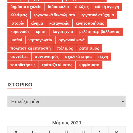
δημόσιο σχολείο
διδασκαλία
διώξεις
ειδική αγωγή
ελλείψεις
εργασιακά δικαιώματα
εργατικό ατύχημα
ιστορία
κίνημα
καταγγελία
κινητοποιήσεις
κορονοϊός
κρίση
λογοτεχνία
μελέτη περιβάλλοντος
μισθοί
νηπιαγωγεία
οργανικά κενά
πολιτιστική επιτροπή
πόλεμος
ρατσισμός
συντάξεις
συντονισμός
σχολικά κτίρια
τέχνη
τοποθετήσεις
τράπεζα αίματος
ψηφίσματα
ΙΣΤΟΡΙΚΌ
Μάρτιος 2023
Δ
Τ
Τ
Π
Π
Σ
Κ