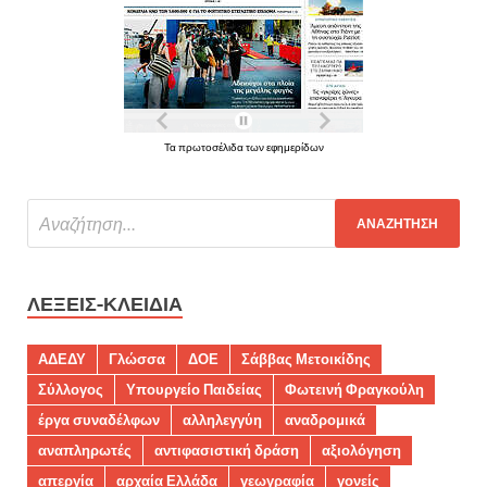
Τα πρωτοσέλιδα των εφημερίδων
ΛΈΞΕΙΣ-ΚΛΕΙΔΙΆ
ΑΔΕΔΥ
Γλώσσα
ΔΟΕ
Σάββας Μετοικίδης
Σύλλογος
Υπουργείο Παιδείας
Φωτεινή Φραγκούλη
έργα συναδέλφων
αλληλεγγύη
αναδρομικά
αναπληρωτές
αντιφασιστική δράση
αξιολόγηση
απεργία
αρχαία Ελλάδα
γεωγραφία
γονείς