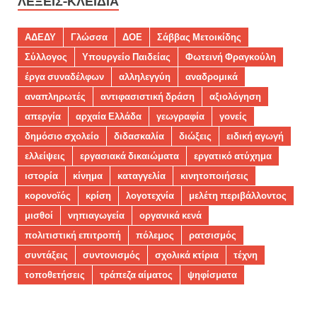
ΛΈΞΕΙΣ-ΚΛΕΙΔΙΆ
ΑΔΕΔΥ
Γλώσσα
ΔΟΕ
Σάββας Μετοικίδης
Σύλλογος
Υπουργείο Παιδείας
Φωτεινή Φραγκούλη
έργα συναδέλφων
αλληλεγγύη
αναδρομικά
αναπληρωτές
αντιφασιστική δράση
αξιολόγηση
απεργία
αρχαία Ελλάδα
γεωγραφία
γονείς
δημόσιο σχολείο
διδασκαλία
διώξεις
ειδική αγωγή
ελλείψεις
εργασιακά δικαιώματα
εργατικό ατύχημα
ιστορία
κίνημα
καταγγελία
κινητοποιήσεις
κορονοϊός
κρίση
λογοτεχνία
μελέτη περιβάλλοντος
μισθοί
νηπιαγωγεία
οργανικά κενά
πολιτιστική επιτροπή
πόλεμος
ρατσισμός
συντάξεις
συντονισμός
σχολικά κτίρια
τέχνη
τοποθετήσεις
τράπεζα αίματος
ψηφίσματα